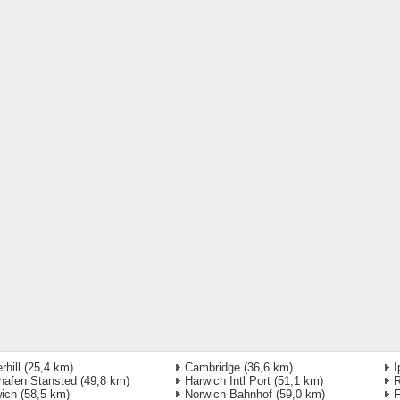
rhill
(25,4 km)
Cambridge
(36,6 km)
I
hafen Stansted
(49,8 km)
Harwich Intl Port
(51,1 km)
R
ich
(58,5 km)
Norwich Bahnhof
(59,0 km)
F