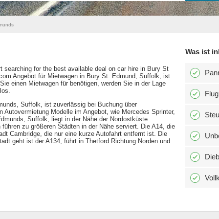
dmunds
Was ist in
 searching for the best available deal on car hire in Bury St
Pann
om Angebot für Mietwagen in Bury St. Edmund, Suffolk, ist
Sie einen Mietwagen für benötigen, werden Sie in der Lage
los.
Flug
unds, Suffolk, ist zuverlässig bei Buchung über
n Autovermietung Modelle im Angebot, wie Mercedes Sprinter,
Ste
munds, Suffolk, liegt in der Nähe der Nordostküste
 führen zu größeren Städten in der Nähe serviert. Die A14, die
adt Cambridge, die nur eine kurze Autofahrt entfernt ist. Die
Unbe
tadt geht ist der A134, führt in Thetford Richtung Norden und
Dieb
Voll