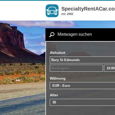
SpecialtyRentACar.c
est. 2002
Mietwagen suchen
Abholort
Währung
Alter