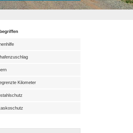
begriffen
enhilfe
hafenzuschlag
uern
grenzte Kilometer
stahlschutz
kaskoschutz