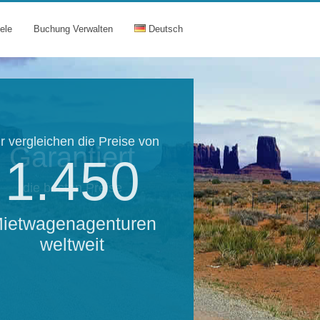
ele
Buchung Verwalten
Deutsch
r vergleichen die Preise von
Garantiert
1.450
die besten Preise
ietwagenagenturen
weltweit