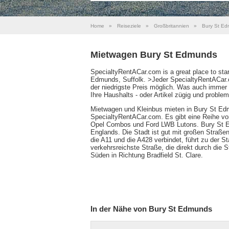
Home
»
Reiseziele
»
Großbritannien
»
Bury St E
Mietwagen Bury St Edmunds
SpecialtyRentACar.com is a great place to start
Edmunds, Suffolk. >Jeder SpecialtyRentACar.c
der niedrigste Preis möglich. Was auch immer 
Ihre Haushalts - oder Artikel zügig und problem
Mietwagen und Kleinbus mieten in Bury St Edm
SpecialtyRentACar.com. Es gibt eine Reihe vo
Opel Combos und Ford LWB Lutons. Bury St Ed
Englands. Die Stadt ist gut mit großen Straßen
die A11 und die A428 verbindet, führt zu der St
verkehrsreichste Straße, die direkt durch die S
Süden in Richtung Bradfield St. Clare.
In der Nähe von Bury St Edmunds