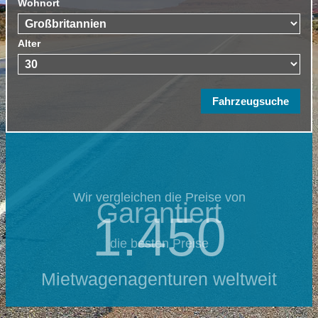
Wohnort
Alter
Wir vergleichen die Preise von
Garantiert
1.450
die besten Preise
Mietwagenagenturen weltweit