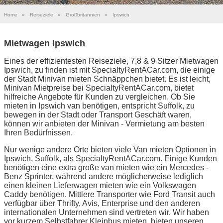
Home
»
Reiseziele
»
Großbritannien
»
Ipswich
Mietwagen Ipswich
Eines der effizientesten Reiseziele, 7,8 & 9 Sitzer Mietwagen
Ipswich, zu finden ist mit SpecialtyRentACar.com, die einige
der Stadt Minivan mieten Schnäppchen bietet. Es ist leicht,
Minivan Mietpreise bei SpecialtyRentACar.com, bietet
hilfreiche Angebote für Kunden zu vergleichen. Ob Sie
mieten in Ipswich van benötigen, entspricht Suffolk, zu
bewegen in der Stadt oder Transport Geschäft waren,
können wir anbieten der Minivan - Vermietung am besten
Ihren Bedürfnissen.
Nur wenige andere Orte bieten viele Van mieten Optionen in
Ipswich, Suffolk, als SpecialtyRentACar.com. Einige Kunden
benötigen eine extra große van mieten wie ein Mercedes -
Benz Sprinter, während andere möglicherweise lediglich
einen kleinen Lieferwagen mieten wie ein Volkswagen
Caddy benötigen. Mittlere Transporter wie Ford Transit auch
verfügbar über Thrifty, Avis, Enterprise und den anderen
internationalen Unternehmen sind vertreten wir. Wir haben
vor kurzem Selbstfahrer Kleinbus mieten, bieten unseren