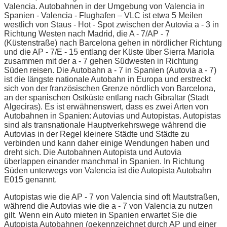
Valencia. Autobahnen in der Umgebung von Valencia in
Spanien - Valencia - Flughafen – VLC ist etwa 5 Meilen
westlich von Staus - Hot - Spot zwischen der Autovia a - 3 in
Richtung Westen nach Madrid, die A - 7/AP - 7
(Küstenstraße) nach Barcelona gehen in nördlicher Richtung
und die AP - 7/E - 15 entlang der Küste über Sierra Mariola
zusammen mit der a - 7 gehen Südwesten in Richtung
Süden reisen. Die Autobahn a - 7 in Spanien (Autovia a - 7)
ist die längste nationale Autobahn in Europa und erstreckt
sich von der französischen Grenze nördlich von Barcelona,
an der spanischen Ostküste entlang nach Gibraltar (Stadt
Algeciras). Es ist erwähnenswert, dass es zwei Arten von
Autobahnen in Spanien: Autovias und Autopistas. Autopistas
sind als transnationale Hauptverkehrswege während die
Autovias in der Regel kleinere Städte und Städte zu
verbinden und kann daher einige Wendungen haben und
dreht sich. Die Autobahnen Autopista und Autovia
überlappen einander manchmal in Spanien. In Richtung
Süden unterwegs von Valencia ist die Autopista Autobahn
E015 genannt.
Autopistas wie die AP - 7 von Valencia sind oft Mautstraßen,
während die Autovias wie die a - 7 von Valencia zu nutzen
gilt. Wenn ein Auto mieten in Spanien erwartet Sie die
Autopista Autobahnen (gekennzeichnet durch AP und einer