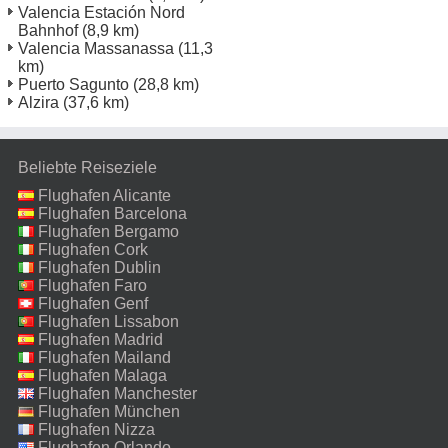
Valencia Estación Nord
Bahnhof
(8,9 km)
Valencia Massanassa
(11,3
km)
Puerto Sagunto
(28,8 km)
Alzira
(37,6 km)
Beliebte Reiseziele
Flughafen Alicante
Flughafen Barcelona
Flughafen Bergamo
Flughafen Cork
Flughafen Dublin
Flughafen Faro
Flughafen Genf
Flughafen Lissabon
Flughafen Madrid
Flughafen Mailand
Malpensa
Flughafen Malaga
Flughafen Manchester
Flughafen München
Flughafen Nizza
Flughafen Orlando