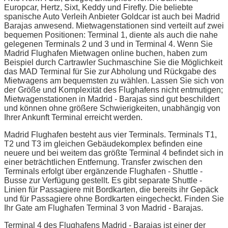
Europcar, Hertz, Sixt, Keddy und Firefly. Die beliebte
spanische Auto Verleih Anbieter Goldcar ist auch bei Madrid
Barajas anwesend. Mietwagenstationen sind verteilt auf zwei
bequemen Positionen: Terminal 1, diente als auch die nahe
gelegenen Terminals 2 und 3 und in Terminal 4. Wenn Sie
Madrid Flughafen Mietwagen online buchen, haben zum
Beispiel durch Cartrawler Suchmaschine Sie die Möglichkeit
das MAD Terminal für Sie zur Abholung und Rückgabe des
Mietwagens am bequemsten zu wählen. Lassen Sie sich von
der Größe und Komplexität des Flughafens nicht entmutigen;
Mietwagenstationen in Madrid - Barajas sind gut beschildert
und können ohne größere Schwierigkeiten, unabhängig von
Ihrer Ankunft Terminal erreicht werden.
Madrid Flughafen besteht aus vier Terminals. Terminals T1,
T2 und T3 im gleichen Gebäudekomplex befinden eine
neuere und bei weitem das größte Terminal 4 befindet sich in
einer beträchtlichen Entfernung. Transfer zwischen den
Terminals erfolgt über ergänzende Flughafen - Shuttle -
Busse zur Verfügung gestellt. Es gibt separate Shuttle -
Linien für Passagiere mit Bordkarten, die bereits ihr Gepäck
und für Passagiere ohne Bordkarten eingecheckt. Finden Sie
Ihr Gate am Flughafen Terminal 3 von Madrid - Barajas.
Terminal 4 des Flughafens Madrid - Barajas ist einer der