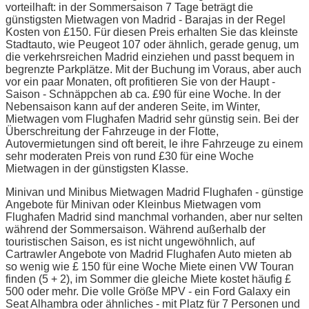
vorteilhaft: in der Sommersaison 7 Tage beträgt die
günstigsten Mietwagen von Madrid - Barajas in der Regel
Kosten von £150. Für diesen Preis erhalten Sie das kleinste
Stadtauto, wie Peugeot 107 oder ähnlich, gerade genug, um
die verkehrsreichen Madrid einziehen und passt bequem in
begrenzte Parkplätze. Mit der Buchung im Voraus, aber auch
vor ein paar Monaten, oft profitieren Sie von der Haupt -
Saison - Schnäppchen ab ca. £90 für eine Woche. In der
Nebensaison kann auf der anderen Seite, im Winter,
Mietwagen vom Flughafen Madrid sehr günstig sein. Bei der
Überschreitung der Fahrzeuge in der Flotte,
Autovermietungen sind oft bereit, le ihre Fahrzeuge zu einem
sehr moderaten Preis von rund £30 für eine Woche
Mietwagen in der günstigsten Klasse.
Minivan und Minibus Mietwagen Madrid Flughafen - günstige
Angebote für Minivan oder Kleinbus Mietwagen vom
Flughafen Madrid sind manchmal vorhanden, aber nur selten
während der Sommersaison. Während außerhalb der
touristischen Saison, es ist nicht ungewöhnlich, auf
Cartrawler Angebote von Madrid Flughafen Auto mieten ab
so wenig wie £ 150 für eine Woche Miete einen VW Touran
finden (5 + 2), im Sommer die gleiche Miete kostet häufig £
500 oder mehr. Die volle Größe MPV - ein Ford Galaxy ein
Seat Alhambra oder ähnliches - mit Platz für 7 Personen und