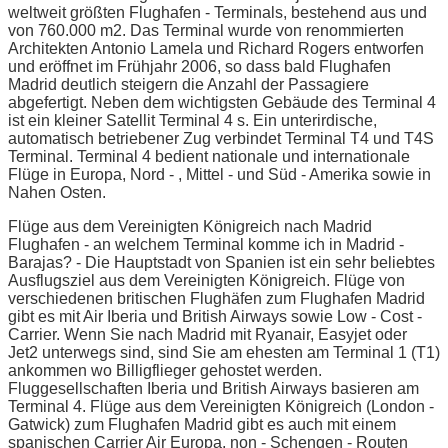
weltweit größten Flughafen - Terminals, bestehend aus und
von 760.000 m2. Das Terminal wurde von renommierten
Architekten Antonio Lamela und Richard Rogers entworfen
und eröffnet im Frühjahr 2006, so dass bald Flughafen
Madrid deutlich steigern die Anzahl der Passagiere
abgefertigt. Neben dem wichtigsten Gebäude des Terminal 4
ist ein kleiner Satellit Terminal 4 s. Ein unterirdische,
automatisch betriebener Zug verbindet Terminal T4 und T4S
Terminal. Terminal 4 bedient nationale und internationale
Flüge in Europa, Nord - , Mittel - und Süd - Amerika sowie in
Nahen Osten.
Flüge aus dem Vereinigten Königreich nach Madrid
Flughafen - an welchem Terminal komme ich in Madrid -
Barajas? - Die Hauptstadt von Spanien ist ein sehr beliebtes
Ausflugsziel aus dem Vereinigten Königreich. Flüge von
verschiedenen britischen Flughäfen zum Flughafen Madrid
gibt es mit Air Iberia und British Airways sowie Low - Cost -
Carrier. Wenn Sie nach Madrid mit Ryanair, Easyjet oder
Jet2 unterwegs sind, sind Sie am ehesten am Terminal 1 (T1)
ankommen wo Billigflieger gehostet werden.
Fluggesellschaften Iberia und British Airways basieren am
Terminal 4. Flüge aus dem Vereinigten Königreich (London -
Gatwick) zum Flughafen Madrid gibt es auch mit einem
spanischen Carrier Air Europa, non - Schengen - Routen