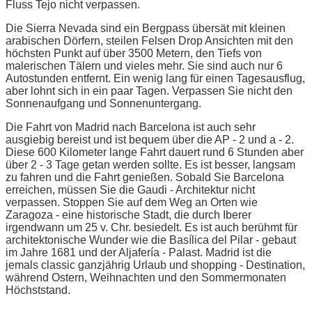
Fluss Tejo nicht verpassen.
Die Sierra Nevada sind ein Bergpass übersät mit kleinen
arabischen Dörfern, steilen Felsen Drop Ansichten mit den
höchsten Punkt auf über 3500 Metern, den Tiefs von
malerischen Tälern und vieles mehr. Sie sind auch nur 6
Autostunden entfernt. Ein wenig lang für einen Tagesausflug,
aber lohnt sich in ein paar Tagen. Verpassen Sie nicht den
Sonnenaufgang und Sonnenuntergang.
Die Fahrt von Madrid nach Barcelona ist auch sehr
ausgiebig bereist und ist bequem über die AP - 2 und a - 2.
Diese 600 Kilometer lange Fahrt dauert rund 6 Stunden aber
über 2 - 3 Tage getan werden sollte. Es ist besser, langsam
zu fahren und die Fahrt genießen. Sobald Sie Barcelona
erreichen, müssen Sie die Gaudi - Architektur nicht
verpassen. Stoppen Sie auf dem Weg an Orten wie
Zaragoza - eine historische Stadt, die durch Iberer
irgendwann um 25 v. Chr. besiedelt. Es ist auch berühmt für
architektonische Wunder wie die Basílica del Pilar - gebaut
im Jahre 1681 und der Aljafería - Palast. Madrid ist die
jemals classic ganzjährig Urlaub und shopping - Destination,
während Ostern, Weihnachten und den Sommermonaten
Höchststand.