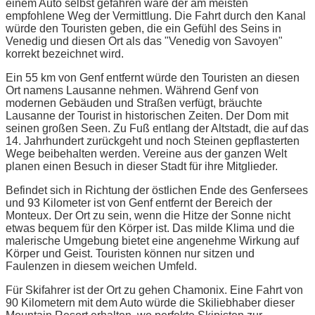
einem Auto selbst gefahren wäre der am meisten
empfohlene Weg der Vermittlung. Die Fahrt durch den Kanal
würde den Touristen geben, die ein Gefühl des Seins in
Venedig und diesen Ort als das "Venedig von Savoyen"
korrekt bezeichnet wird.
Ein 55 km von Genf entfernt würde den Touristen an diesen
Ort namens Lausanne nehmen. Während Genf von
modernen Gebäuden und Straßen verfügt, bräuchte
Lausanne der Tourist in historischen Zeiten. Der Dom mit
seinen großen Seen. Zu Fuß entlang der Altstadt, die auf das
14. Jahrhundert zurückgeht und noch Steinen gepflasterten
Wege beibehalten werden. Vereine aus der ganzen Welt
planen einen Besuch in dieser Stadt für ihre Mitglieder.
Befindet sich in Richtung der östlichen Ende des Genfersees
und 93 Kilometer ist von Genf entfernt der Bereich der
Monteux. Der Ort zu sein, wenn die Hitze der Sonne nicht
etwas bequem für den Körper ist. Das milde Klima und die
malerische Umgebung bietet eine angenehme Wirkung auf
Körper und Geist. Touristen können nur sitzen und
Faulenzen in diesem weichen Umfeld.
Für Skifahrer ist der Ort zu gehen Chamonix. Eine Fahrt von
90 Kilometern mit dem Auto würde die Skiliebhaber dieser