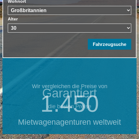
Wohnort
Alter
Wir vergleichen die Preise von
Garantiert
1.450
die besten Preise
Mietwagenagenturen weltweit