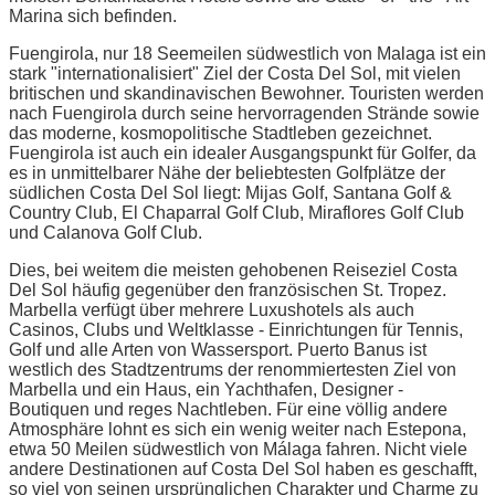
Marina sich befinden.
Fuengirola, nur 18 Seemeilen südwestlich von Malaga ist ein
stark "internationalisiert" Ziel der Costa Del Sol, mit vielen
britischen und skandinavischen Bewohner. Touristen werden
nach Fuengirola durch seine hervorragenden Strände sowie
das moderne, kosmopolitische Stadtleben gezeichnet.
Fuengirola ist auch ein idealer Ausgangspunkt für Golfer, da
es in unmittelbarer Nähe der beliebtesten Golfplätze der
südlichen Costa Del Sol liegt: Mijas Golf, Santana Golf &
Country Club, El Chaparral Golf Club, Miraflores Golf Club
und Calanova Golf Club.
Dies, bei weitem die meisten gehobenen Reiseziel Costa
Del Sol häufig gegenüber den französischen St. Tropez.
Marbella verfügt über mehrere Luxushotels als auch
Casinos, Clubs und Weltklasse - Einrichtungen für Tennis,
Golf und alle Arten von Wassersport. Puerto Banus ist
westlich des Stadtzentrums der renommiertesten Ziel von
Marbella und ein Haus, ein Yachthafen, Designer -
Boutiquen und reges Nachtleben. Für eine völlig andere
Atmosphäre lohnt es sich ein wenig weiter nach Estepona,
etwa 50 Meilen südwestlich von Málaga fahren. Nicht viele
andere Destinationen auf Costa Del Sol haben es geschafft,
so viel von seinen ursprünglichen Charakter und Charme zu