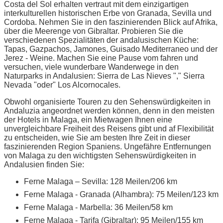
Costa del Sol erhalten vertraut mit dem einzigartigen
interkulturellen historischen Erbe von Granada, Sevilla und
Cordoba. Nehmen Sie in den faszinierenden Blick auf Afrika,
über die Meerenge von Gibraltar. Probieren Sie die
verschiedenen Spezialitäten der andalusischen Küche:
Tapas, Gazpachos, Jamones, Guisado Mediterraneo und der
Jerez - Weine. Machen Sie eine Pause vom fahren und
versuchen, viele wunderbare Wanderwege in den
Naturparks in Andalusien: Sierra de Las Nieves "," Sierra
Nevada "oder" Los Alcornocales.
Obwohl organisierte Touren zu den Sehenswürdigkeiten in
Andaluzia angeordnet werden können, denn in den meisten
der Hotels in Malaga, ein Mietwagen Ihnen eine
unvergleichbare Freiheit des Reisens gibt und af Flexibilität
zu entscheiden, wie Sie am besten Ihre Zeit in dieser
faszinierenden Region Spaniens. Ungefähre Entfernungen
von Malaga zu den wichtigsten Sehenswürdigkeiten in
Andalusien finden Sie:
Ferne Malaga – Sevilla: 128 Meilen/206 km
Ferne Malaga - Granada (Alhambra): 75 Meilen/123 km
Ferne Malaga - Marbella: 36 Meilen/58 km
Ferne Malaga - Tarifa (Gibraltar): 95 Meilen/155 km