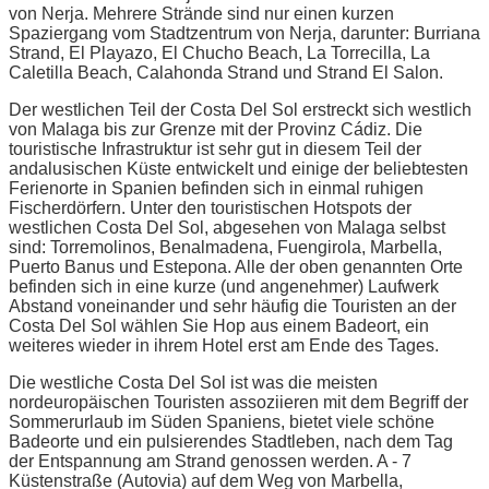
von Nerja. Mehrere Strände sind nur einen kurzen
Spaziergang vom Stadtzentrum von Nerja, darunter: Burriana
Strand, El Playazo, El Chucho Beach, La Torrecilla, La
Caletilla Beach, Calahonda Strand und Strand El Salon.
Der westlichen Teil der Costa Del Sol erstreckt sich westlich
von Malaga bis zur Grenze mit der Provinz Cádiz. Die
touristische Infrastruktur ist sehr gut in diesem Teil der
andalusischen Küste entwickelt und einige der beliebtesten
Ferienorte in Spanien befinden sich in einmal ruhigen
Fischerdörfern. Unter den touristischen Hotspots der
westlichen Costa Del Sol, abgesehen von Malaga selbst
sind: Torremolinos, Benalmadena, Fuengirola, Marbella,
Puerto Banus und Estepona. Alle der oben genannten Orte
befinden sich in eine kurze (und angenehmer) Laufwerk
Abstand voneinander und sehr häufig die Touristen an der
Costa Del Sol wählen Sie Hop aus einem Badeort, ein
weiteres wieder in ihrem Hotel erst am Ende des Tages.
Die westliche Costa Del Sol ist was die meisten
nordeuropäischen Touristen assoziieren mit dem Begriff der
Sommerurlaub im Süden Spaniens, bietet viele schöne
Badeorte und ein pulsierendes Stadtleben, nach dem Tag
der Entspannung am Strand genossen werden. A - 7
Küstenstraße (Autovia) auf dem Weg von Marbella,