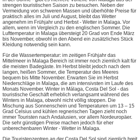
strengen touristischen Saison zu besuchen. Neben der
Vermeidung von schweren Massen und überhöhte Preise für
praktisch alles im Juli und August, bleibt das Wetter
angenehm im Frühjahr und Herbst - Wetter in Malaga. Vor
allem, wenn im Vergleich zu den englischen Sommer. Die
Lufttemperatur in Malaga übersteigt 20 Grad von Ende März
bis November, obwohl in den Abend ein zusätzliches Stück
Kleidung notwendig sein kann.
Für die Wassertemperatur: im zeitigen Frühjahr das
Mittelmeer in Malaga Bereich ist immer noch ziemlich kalt für
die meisten Badegäste. Im Herbst bleibt jedoch nach dem
langen, heißen Sommer, die Temperatur des Meeres
bequem bis Mitte November. Erwarten Sie im Herbst
Niederschläge in Malaga, die am intensivsten im Laufe des
Monats November. Winter in Málaga, Costa Del Sol - das
touristische Geschäft erheblich verlangsamt während des
Winters in Malaga, obwohl nicht völlig stoppen. Die
Mischung aus Sonnenschein und Temperaturen um 13 – 15
Grad Celsius und kühlen regnerischen Tagen zieht noch
immer Touristen nach Andalusien, vor allem Nordeuropäer.
Die sehr günstigen Preise machen jedoch für eher
unberechenbaren Winter - Wetter in Malaga.
Die Touristenzentren an der Costa Del Sol sind ziemlich breit