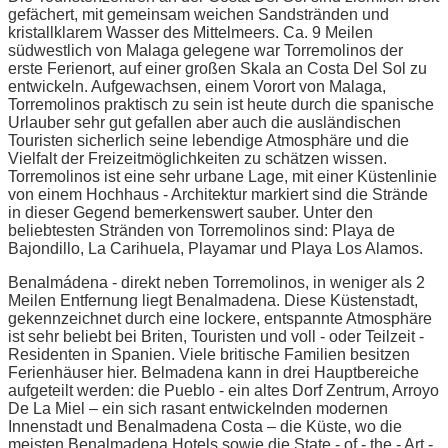
gefächert, mit gemeinsam weichen Sandstränden und
kristallklarem Wasser des Mittelmeers. Ca. 9 Meilen
südwestlich von Malaga gelegene war Torremolinos der
erste Ferienort, auf einer großen Skala an Costa Del Sol zu
entwickeln. Aufgewachsen, einem Vorort von Malaga,
Torremolinos praktisch zu sein ist heute durch die spanische
Urlauber sehr gut gefallen aber auch die ausländischen
Touristen sicherlich seine lebendige Atmosphäre und die
Vielfalt der Freizeitmöglichkeiten zu schätzen wissen.
Torremolinos ist eine sehr urbane Lage, mit einer Küstenlinie
von einem Hochhaus - Architektur markiert sind die Strände
in dieser Gegend bemerkenswert sauber. Unter den
beliebtesten Stränden von Torremolinos sind: Playa de
Bajondillo, La Carihuela, Playamar und Playa Los Alamos.
Benalmádena - direkt neben Torremolinos, in weniger als 2
Meilen Entfernung liegt Benalmadena. Diese Küstenstadt,
gekennzeichnet durch eine lockere, entspannte Atmosphäre
ist sehr beliebt bei Briten, Touristen und voll - oder Teilzeit -
Residenten in Spanien. Viele britische Familien besitzen
Ferienhäuser hier. Belmadena kann in drei Hauptbereiche
aufgeteilt werden: die Pueblo - ein altes Dorf Zentrum, Arroyo
De La Miel – ein sich rasant entwickelnden modernen
Innenstadt und Benalmadena Costa – die Küste, wo die
meisten Benalmadena Hotels sowie die State - of - the - Art -