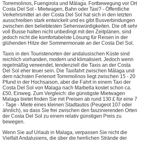
Torremolinos, Fuengirola und Málaga. Fortbewegung vor Ort
Costa Del Sol - Mietwagen, Bahn oder Taxi? - Öffentliche
Verkehrsmittel an der Costa Del Sol hat sich in den letzten
ausschreiben stark entwickelt und es gibt Busverbindungen
zwischen den beliebtesten Sehenswürdigkeiten. Die oft sehr
voll Busse halten nicht unbedingt mit den Zeitplänen, sind
jedoch nicht die komfortabelste Lösung für Reisen in der
glühenden Hitze der Sommermonate an der Costa Del Sol.
Taxis in den Touristenorten der andalusischen Küste sind
reichlich vorhanden, modern und klimatisiert. Jedoch wenn
regelmäßig verwendet, tendenziell die Taxis an der Costa
Del Sol eher teuer sein. Die Taxifahrt zwischen Málaga und
dem nächsten Ferienort Torremolinos liegt zwischen 15 - 20
Pfund in der Hochsaison, aber die Fahrt in einem Taxi der
Costa Del Sol von Malaga nach Marbella kostet schon ca.
£50, Einweg. Zum Vergleich: die günstigste Mietwagen
Malaga bietet finden Sie mit Preisen ab rund 130 £ für eine 7
- Tage - Miete eines kleinen Stadtautos (Peugeot 107 oder
ähnlich), so dass Sie frei zwischen den faszinierenden Orten
der Costa Del Sol zu einem relativ günstigen Preis zu
bewegen.
Wenn Sie auf Urlaub in Malaga, verpassen Sie nicht die
Vielfalt Andalusiens, die über die herrlichen Strände der