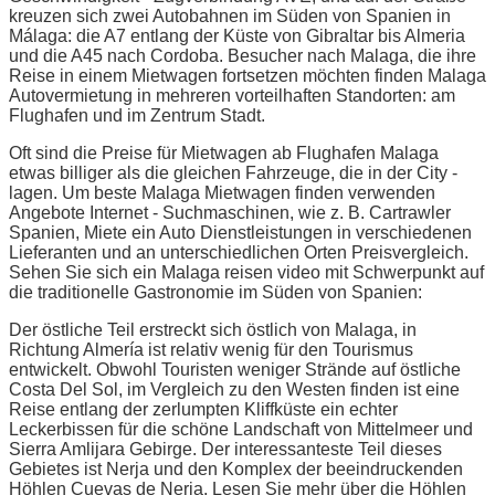
kreuzen sich zwei Autobahnen im Süden von Spanien in
Málaga: die A7 entlang der Küste von Gibraltar bis Almeria
und die A45 nach Cordoba. Besucher nach Malaga, die ihre
Reise in einem Mietwagen fortsetzen möchten finden Malaga
Autovermietung in mehreren vorteilhaften Standorten: am
Flughafen und im Zentrum Stadt.
Oft sind die Preise für Mietwagen ab Flughafen Malaga
etwas billiger als die gleichen Fahrzeuge, die in der City -
lagen. Um beste Malaga Mietwagen finden verwenden
Angebote Internet - Suchmaschinen, wie z. B. Cartrawler
Spanien, Miete ein Auto Dienstleistungen in verschiedenen
Lieferanten und an unterschiedlichen Orten Preisvergleich.
Sehen Sie sich ein Malaga reisen video mit Schwerpunkt auf
die traditionelle Gastronomie im Süden von Spanien:
Der östliche Teil erstreckt sich östlich von Malaga, in
Richtung Almería ist relativ wenig für den Tourismus
entwickelt. Obwohl Touristen weniger Strände auf östliche
Costa Del Sol, im Vergleich zu den Westen finden ist eine
Reise entlang der zerlumpten Kliffküste ein echter
Leckerbissen für die schöne Landschaft von Mittelmeer und
Sierra Amlijara Gebirge. Der interessanteste Teil dieses
Gebietes ist Nerja und den Komplex der beeindruckenden
Höhlen Cuevas de Nerja. Lesen Sie mehr über die Höhlen