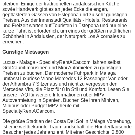
bleiben. Einige der traditionellen andalusischen Küche
sowie Handwerk gibt es an jeder Ecke die engen,
gepflasterten Gassen von Estepona und zu sehr günstigen
Preisen. Aus der Innenstadt Qualitäts - Hotels, Restaurants
und Freizeit warten auf Touristen in Estepona und nur eine
kurze Fahrt ist erforderlich, um eines der größten natürlichen
Schönheit in Andalusien, der Naturpark Los Alcornales zu
erreichen.
Günstige Mietwagen
Luxus - Malaga - SpecialtyRentACar.com, fahren selbst
Großraumlimousinen und Mini Automieten zu günstigen
Preisen zu buchen. Der moderne Fuhrpark in Malaga
umfasst luxuriöse Viano Mercedes 12 Passenger Van oder
der Alhambra 7 Sitzer aus und nicht zu vergessen den
Mercedes Vito, die Platz für 8 in Stil und Komfort. Lesen Sie
unsere FAQ für weitere Informationen über MPV
Autovermietung in Spanien. Buchen Sie Ihren Minivan,
Minibus oder Budget MPV heute mit
SpecialtyRentACar.com.
Die größte Stadt an der Costa Del Sol in Málaga Vorsehung,
ist eine weltbekannte Traumlandschaft, die Hunderttausende
Besucher jedes Jahr anzieht. Mit einer Geschichte, 2.800