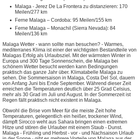
Malaga - Jerez De La Frontera zu distanzieren: 170
Meilen/277 km
Ferne Malaga – Cordoba: 95 Meilen/155 km
Ferne Malaga – Monachil (Sierra Nevada): 84
Meilen/136 km
Malaga Wetter - wann sollte man besuchen? - Warmes,
mediterranes Klima ist einer der wichtigsten Bestandteile von
Malagas Erfolg als Urlaubsziel. Mit der wärmsten Winter in
Europa und 300 Tage Sonnenschein, die Malaga bei
schönem Wetter besucht werden kann Bedingungen
praktisch das ganze Jahr über. Klimatabelle Malaga zu
sehen. Die Sommersaison in Malaga, Costa Del Sol, dauern
von Anfang Juni bis Ende September. Während dieser Zeit
erreichen die Temperaturen deutlich über 25 Grad Celsius,
mehr als 30 Grad im Juli und August. In der Sommerzeit ist
Regen fällt praktisch nicht existent in Malaga.
Obwohl die Brise vom Meer für die meiste Zeit hohe
Temperaturen, gelegentlich ein heißer, trockener Wind,
dämpft Sirocco weht aus Sahara bringen einen extremen
Hitze und stören die Urlauber mit einem Staub - Dunst.
Malaga - Frühling und Herbst - vor - und Nachsaison Urlaub
in der Sonne - gibt es mehrere Vorteile von Malaga aus der