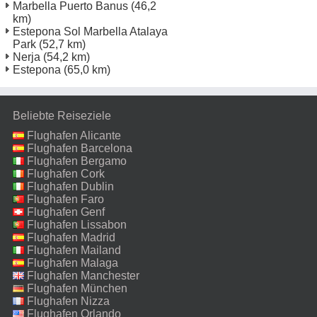
Marbella Puerto Banus
(46,2
km)
Estepona Sol Marbella Atalaya
Park
(52,7 km)
Nerja
(54,2 km)
Estepona
(65,0 km)
Beliebte Reiseziele
Flughafen Alicante
Flughafen Barcelona
Flughafen Bergamo
Flughafen Cork
Flughafen Dublin
Flughafen Faro
Flughafen Genf
Flughafen Lissabon
Flughafen Madrid
Flughafen Mailand
Malpensa
Flughafen Malaga
Flughafen Manchester
Flughafen München
Flughafen Nizza
Flughafen Orlando