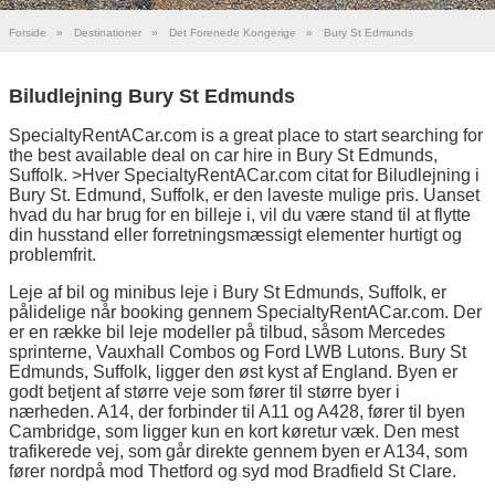
Forside
»
Destinationer
»
Det Forenede Kongerige
»
Bury St Edmunds
Biludlejning Bury St Edmunds
SpecialtyRentACar.com is a great place to start searching for
the best available deal on car hire in Bury St Edmunds,
Suffolk. >Hver SpecialtyRentACar.com citat for Biludlejning i
Bury St. Edmund, Suffolk, er den laveste mulige pris. Uanset
hvad du har brug for en billeje i, vil du være stand til at flytte
din husstand eller forretningsmæssigt elementer hurtigt og
problemfrit.
Leje af bil og minibus leje i Bury St Edmunds, Suffolk, er
pålidelige når booking gennem SpecialtyRentACar.com. Der
er en række bil leje modeller på tilbud, såsom Mercedes
sprinterne, Vauxhall Combos og Ford LWB Lutons. Bury St
Edmunds, Suffolk, ligger den øst kyst af England. Byen er
godt betjent af større veje som fører til større byer i
nærheden. A14, der forbinder til A11 og A428, fører til byen
Cambridge, som ligger kun en kort køretur væk. Den mest
trafikerede vej, som går direkte gennem byen er A134, som
fører nordpå mod Thetford og syd mod Bradfield St Clare.