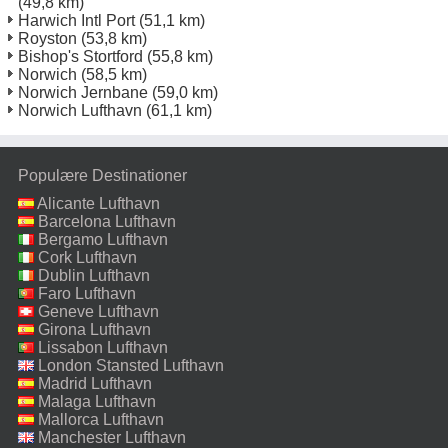
(49,8 km)
Harwich Intl Port
(51,1 km)
Royston
(53,8 km)
Bishop's Stortford
(55,8 km)
Norwich
(58,5 km)
Norwich Jernbane
(59,0 km)
Norwich Lufthavn
(61,1 km)
Populære Destinationer
Alicante Lufthavn
Barcelona Lufthavn
Bergamo Lufthavn
Cork Lufthavn
Dublin Lufthavn
Faro Lufthavn
Geneve Lufthavn
Girona Lufthavn
Lissabon Lufthavn
London Stansted Lufthavn
Madrid Lufthavn
Malaga Lufthavn
Mallorca Lufthavn
Manchester Lufthavn