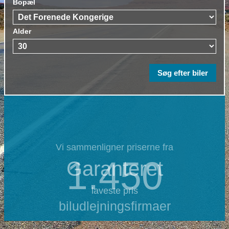
Bopæl
Alder
Vi sammenligner priserne fra
1.450
Garanteret
laveste pris
biludlejningsfirmaer