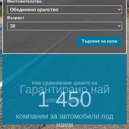
Местожителство
Възраст
Ние сравняваме цените на
Гарантирано най
1 450
ниски цени
компании за автомобили под
наем