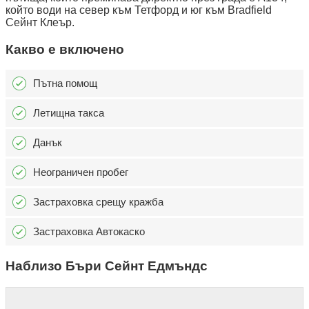
който води на север към Тетфорд и юг към Bradfield
Сейнт Клеър.
Какво е включено
Пътна помощ
Летищна такса
Данък
Неограничен пробег
Застраховка срещу кражба
Застраховка Автокаско
Наблизо Бъри Сейнт Едмъндс