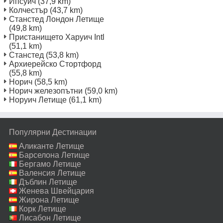
Ипсуич
(37,9 km)
Колчестър
(43,7 km)
Станстед Лондон Летище
(49,8 km)
Пристанището Харуич Intl
(51,1 km)
Станстед
(53,8 km)
Архиерейско Стортфорд
(55,8 km)
Норич
(58,5 km)
Норич железопътни
(59,0 km)
Норуич Летище
(61,1 km)
Популярни Дестинации
Аликанте Летище
Барселона Летище
Бергамо Летище
Валенсия Летище
Дъблин Летище
Женева Швейцария
Летище
Жирона Летище
Корк Летище
Лисабон Летище