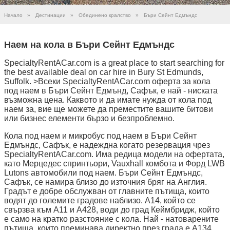
Начало
»
Дестинации
»
Обединено кралство
»
Бъри Сейнт Едмъндс
Наем на кола в Бъри Сейнт Едмъндс
SpecialtyRentACar.com is a great place to start searching for
the best available deal on car hire in Bury St Edmunds,
Suffolk. >Всеки SpecialtyRentACar.com оферта за кола
под наем в Бъри Сейнт Едмънд, Сафък, е най - ниската
възможна цена. Каквото и да имате нужда от кола под
наем за, вие ще можете да преместите вашите битови
или бизнес елементи бързо и безпроблемно.
Кола под наем и микробус под наем в Бъри Сейнт
Едмъндс, Сафък, е надеждна когато резервация чрез
SpecialtyRentACar.com. Има редица модели на офертата,
като Мерцедес спринтьори, Vauxhall комбота и Форд LWB
Lutons автомобили под наем. Бъри Сейнт Едмъндс,
Сафък, се намира близо до източния бряг на Англия.
Градът е добре обслужван от главните пътища, които
водят до големите градове наблизо. A14, който се
свързва към А11 и A428, води до град Кеймбридж, който
е само на кратко разстояние с кола. Най - натоварените
пътища, които преминава директно през града е A134,