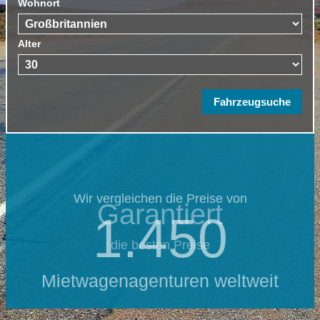
Wohnort
Alter
Wir vergleichen die Preise von
Garantiert
1.450
die besten Preise
Mietwagenagenturen weltweit