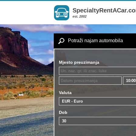
SpecialtyRentACar.c
est. 2002
Potraži najam automobila
Mjesto preuzimanja
Valuta
Dob