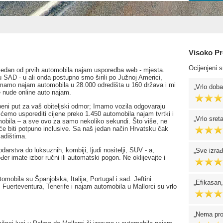
Visoko Pr
Ocijenjeni 
edan od prvih automobila najam usporedba web - mjesta.
 SAD - u ali onda postupno smo širili po Južnoj Americi,
di imamo najam automobila u 28.000 odredišta u 160 država i mi
Vrlo doba
 nude online auto najam.
žbeni put za vaš obiteljski odmor; Imamo vozila odgovaraju
ćemo usporediti cijene preko 1.450 automobila najam tvrtki i
Vrlo sret
tomobila – a sve ovo za samo nekoliko sekundi. Što više, ne
e biti potpuno inclusive. Sa naš jedan način Hrvatsku čak
ladištima.
rstva do luksuznih, kombiji, ljudi nositelji, SUV - a,
Sve izrađ
ođer imate izbor ručni ili automatski pogon. Ne oklijevajte i
mobila su Španjolska, Italija, Portugal i sad. Jeftini
Efikasan,
, Fuerteventura, Tenerife i najam automobila u Mallorci su vrlo
Nema pro