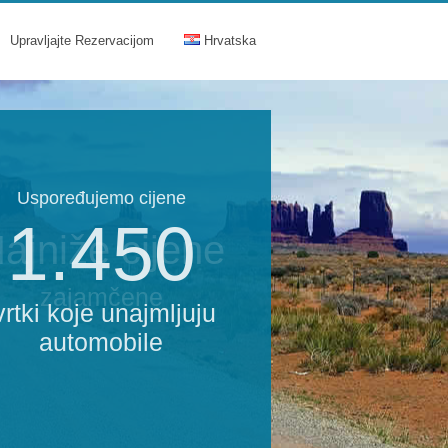
Upravljajte Rezervacijom
Hrvatska
Uspoređujemo cijene
1.450
ajniže cijene
zajamčene
vrtki koje unajmljuju
automobile