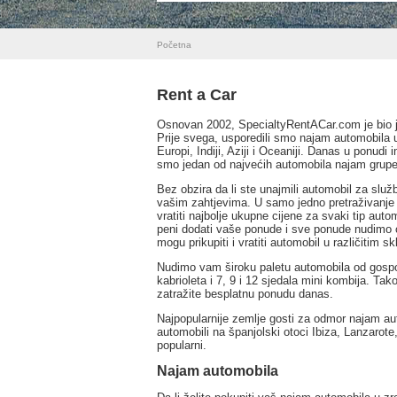
Početna
Rent a Car
Osnovan 2002, SpecialtyRentACar.com je bio j
Prije svega, usporedili smo najam automobila u
Europi, Indiji, Aziji i Oceaniji. Danas u ponu
smo jedan od najvećih automobila najam grupe
Bez obzira da li ste unajmili automobil za slu
vašim zahtjevima. U samo jedno pretraživanje 
vratiti najbolje ukupne cijene za svaki tip au
peni dodati vaše ponude i sve ponude nudimo ć
mogu prikupiti i vratiti automobil u različitim sk
Nudimo vam široku paletu automobila od gospoda
kabrioleta i 7, 9 i 12 sjedala mini kombija. Tak
zatražite besplatnu ponudu danas.
Najpopularnije zemlje gosti za odmor najam auto
automobili na španjolski otoci Ibiza, Lanzarote
popularni.
Najam automobila