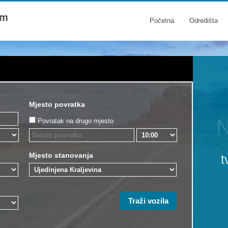
om
Početna
Odredišta
Mjesto povratka
N
Povratak na drugo mjesto
Mjesto stanovanja
t