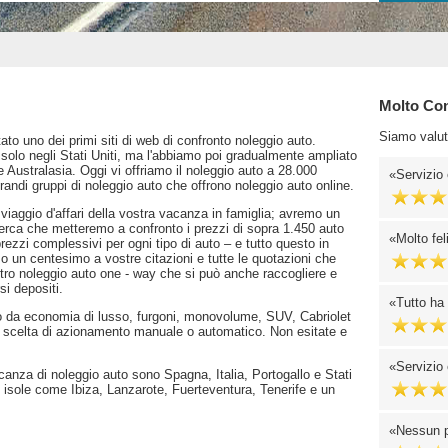
Molto Cons
Siamo valut
o uno dei primi siti di web di confronto noleggio auto.
solo negli Stati Uniti, ma l'abbiamo poi gradualmente ampliato
e Australasia. Oggi vi offriamo il noleggio auto a 28.000
Servizio 
randi gruppi di noleggio auto che offrono noleggio auto online.
viaggio d'affari della vostra vacanza in famiglia; avremo un
cerca che metteremo a confronto i prezzi di sopra 1.450 auto
Molto fel
rezzi complessivi per ogni tipo di auto – e tutto questo in
o un centesimo a vostre citazioni e tutte le quotazioni che
tro noleggio auto one - way che si può anche raccogliere e
si depositi.
Tutto ha
o da economia di lusso, furgoni, monovolume, SUV, Cabriolet
a scelta di azionamento manuale o automatico. Non esitate e
Servizio 
vacanza di noleggio auto sono Spagna, Italia, Portogallo e Stati
e isole come Ibiza, Lanzarote, Fuerteventura, Tenerife e un
Nessun p