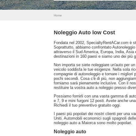
Home
Noleggio Auto low Cost
Fondata nel 2002, SpecialtyRentACar.com è stat
Soprattutto, abbiamo confrontato Autonoleggio 
attraverso il Sud America, Europa, India, Asia 
destinazioni in 160 paesi e siamo uno dei più g
Non importa se siete noleggiare un'auto per un 
veicolo soddisfa le tue esigenze. Nella sola ri
compagnie di autonoleggio e tornare i migliori p
pochi secondi. Cosa c'è di più, non aggiungiam
forniamo sarà pienamente inclusive. Con il nos
restituire la vostra auto a noleggio presso diver
Possiamo fornirli con una vasta gamma di aut
e 7, 9 e mini furgoni 12 posti. Avete anche un
Richiedi il tuo preventivo gratuito oggi.
I paesi più popolari dei nostri clienti per una 
Uniti. Automobili economici sugli spagnoli dell
noleggio auto a Maiorca sono molto popolari.
Noleggio auto