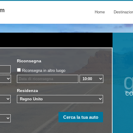
om
Home
Destinazio
Riconsegna
Riconsegna in altro luogo
g
Residenza
co