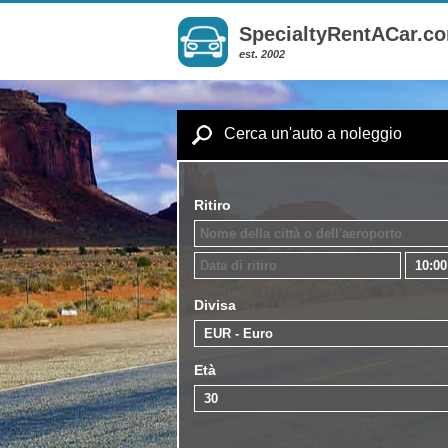
SpecialtyRentACar.c
est. 2002
Cerca un'auto a noleggio
Ritiro
Divisa
Età