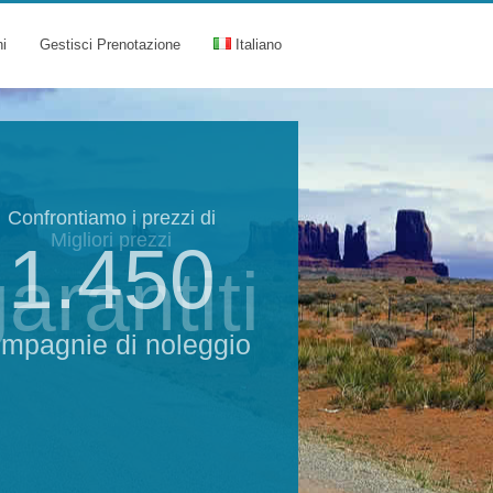
ni
Gestisci Prenotazione
Italiano
Confrontiamo i prezzi di
Migliori prezzi
1.450
arantiti
mpagnie di noleggio