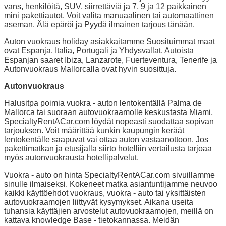
vans, henkilöitä, SUV, siirrettäviä ja 7, 9 ja 12 paikkainen
mini pakettiautot. Voit valita manuaalinen tai automaattinen
aseman. Älä epäröi ja Pyydä ilmainen tarjous tänään.
Auton vuokraus holiday asiakkaitamme Suosituimmat maat
ovat Espanja, Italia, Portugali ja Yhdysvallat. Autoista
Espanjan saaret Ibiza, Lanzarote, Fuerteventura, Tenerife ja
Autonvuokraus Mallorcalla ovat hyvin suosittuja.
Autonvuokraus
Halusitpa poimia vuokra - auton lentokentällä Palma de
Mallorca tai suoraan autovuokraamolle keskustasta Miami,
SpecialtyRentACar.com löydät nopeasti suodattaa sopivan
tarjouksen. Voit määrittää kunkin kaupungin keräät
lentokentälle saapuvat vai ottaa auton vastaanottoon. Jos
pakettimatkan ja etusijalla siirto hotelliin vertailusta tarjoaa
myös autonvuokrausta hotellipalvelut.
Vuokra - auto on hinta SpecialtyRentACar.com sivuillamme
sinulle ilmaiseksi. Kokeneet matka asiantuntijamme neuvoo
kaikki käyttöehdot vuokraus, vuokra - auto tai yksittäisten
autovuokraamojen liittyvät kysymykset. Aikana useita
tuhansia käyttäjien arvostelut autovuokraamojen, meillä on
kattava knowledge Base - tietokannassa. Meidän