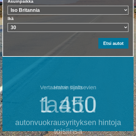
Asuinpaikka
Ikä
Vertaamme sijaitsevien
Halvin hinta
1 450
taattu
autonvuokrausyrityksen hintoja
toisiinsa