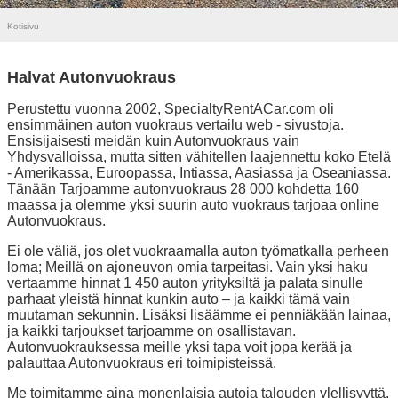
Kotisivu
Halvat Autonvuokraus
Perustettu vuonna 2002, SpecialtyRentACar.com oli
ensimmäinen auton vuokraus vertailu web - sivustoja.
Ensisijaisesti meidän kuin Autonvuokraus vain
Yhdysvalloissa, mutta sitten vähitellen laajennettu koko Etelä
- Amerikassa, Euroopassa, Intiassa, Aasiassa ja Oseaniassa.
Tänään Tarjoamme autonvuokraus 28 000 kohdetta 160
maassa ja olemme yksi suurin auto vuokraus tarjoaa online
Autonvuokraus.
Ei ole väliä, jos olet vuokraamalla auton työmatkalla perheen
loma; Meillä on ajoneuvon omia tarpeitasi. Vain yksi haku
vertaamme hinnat 1 450 auton yrityksiltä ja palata sinulle
parhaat yleistä hinnat kunkin auto – ja kaikki tämä vain
muutaman sekunnin. Lisäksi lisäämme ei penniäkään lainaa,
ja kaikki tarjoukset tarjoamme on osallistavan.
Autonvuokrauksessa meille yksi tapa voit jopa kerää ja
palauttaa Autonvuokraus eri toimipisteissä.
Me toimitamme aina monenlaisia autoja talouden ylellisyyttä,