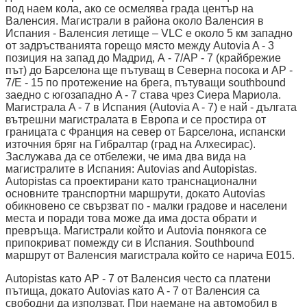
под наем кола, ако се осмелява града център на
Валенсия. Магистрали в района около Валенсия в
Испания - Валенсия летище – VLC е около 5 км западно
от задръстванията горещо място между Autovia A - 3
позиция на запад до Мадрид, А - 7/AP - 7 (крайбрежие
път) до Барселона ще пътуващ в Северна посока и AP -
7/E - 15 по протежение на брега, пътуващи southbound
заедно с югозападно A - 7 става чрез Сиера Мариола.
Магистрала A - 7 в Испания (Autovia A - 7) е най - дългата
вътрешни магистралата в Европа и се простира от
границата с Франция на север от Барселона, испански
източния бряг на Гибралтар (град на Алхесирас).
Заслужава да се отбележи, че има два вида на
магистралите в Испания: Autovias and Autopistas.
Autopistas са проектирани като транснационални
основните транспортни маршрути, докато Autovias
обикновено се свързват по - малки градове и населени
места и поради това може да има доста обрати и
превръща. Магистрали който и Autovia понякога се
припокриват помежду си в Испания. Southbound
маршрут от Валенсия магистрала който се нарича E015.
Autopistas като AP - 7 от Валенсия често са платени
пътища, докато Autovias като A - 7 от Валенсия са
свободни да използват. При наемане на автомобил в