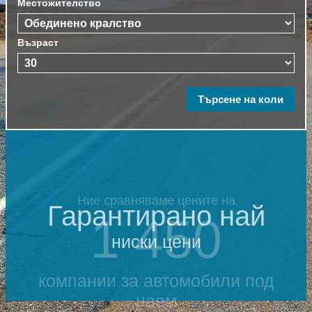
Местожителство
Възраст
Ние сравняваме цените на
Гарантирано най
1 450
ниски цени
компании за автомобили под
наем