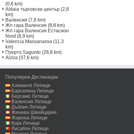
(0,6 km)
Aldaia търговски център
(2,8
km)
Валенсия
(7,8 km)
Жп гара Валенсия
(8,8 km)
Жп гара Валенсия Естасион
Nord
(8,9 km)
Valencia Massanassa
(11,3
km)
Пуерто Sagunto
(28,8 km)
Alzira
(37,6 km)
Популярни Дестинации
Аликанте Летище
Барселона Летище
Бергамо Летище
Валенсия Летище
Дъблин Летище
Женева Швейцария
Летище
Жирона Летище
Корк Летище
Лисабон Летище
Мадрид Летище