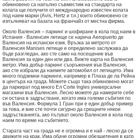
обикновено са напълно съвместим на стандарта на
колата ще получите от международно известен колата
под наем марки (Avis, Hertz и т.н.) които обикновено се
изпълняват на базата на франчайз от местна фирма.
Около Валенсия – паркинг и шофиране в кола под наем в
Испания - Валенсия летище се нарича Aeropuerto де
Валенсия на испански език. Връзка за метрото от
Валенсия Manises летище е определено заслужава да
бъде разгледан, ако сте само на посещение във
Валенсия за един ден или два. Вижте карта на Валенсия
метро. Има добър паркинг съоръжения във Валенсия,
ако сте избрали да наемете автомобил от летището. Има
много подземни паркинги, например в Плаза де ла Рейна
в центъра на града. Можете също така обикновено могат
да паркират под много Ел Corte Ingles универсални
магазини във Валенсия. Лесно можете да намерите себе
си остана в задръстване, когато има големи събития по
във Валенсия. Формула 1 Гран при е един добър пример
за това, и вие сте почти сигурно да срещнете някои
задръстванията, ако пътуват около Валенсия в кола под
наем по време на събитието.
Старата част на града не е огромна и е най - лесно да се
движите на крак. Има обаче огромни обезщетения в като