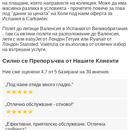
на плащане, която направихте на колекция. Може да има
масивна разлика в условията - прочетете повече за това
под "данни за цената" на Коли под наем оферта за
Испания в Cartrawler.
Полет до летище Валенсия в Испания от Великобритания
- там са евтини полети на разположение до Валенсия,
лети с или easyJet от Лондон Гетуик или Ryanair от
Лондон Stansted. Valenzia се възползва от отличен избор
на вътрешни услуги.
Силно се Препоръчва от Нашите Клиенти
Ние сме оценени 4,7 от 5 базирани на 30 мнения.
Под наем отиде много гладко.
Отлично обслужване - отново!
Ефективни, приятелско обслужване. Отлична
стойност.