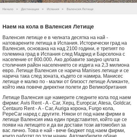
Начало
»
Дестинации
»
Испания
»
Валенсия Летище
Наем на кола в Валенсия Летище
Валенсия летище е в челната десятка на най -
натоварените летища в Испания. Исторически град на
Валенсия, основана на над 2100 години, е третият по
големина град в Испания след Мадрид и Барселона с
население от 800.000. Ако добавите заедно цялата
столичния район населението се издига на 2,3 милиона
евро. Летище Валенсия се нарича Manises летище и се
нарича така след зоната, където се намира. Манисес
летище е малко по - малки от близост летище Аликанте,
който има повече директни полети до Великобритания
Летище Валенсия ще намерите следните кола под наем
фирми: Avis Rent - A - Car, Херц, Europcar, Atesa, Goldcar,
Centauro Rent - A - Car, Auriga корона, Furgo кола,
PepeCar наред с другите. Някои от под наем фирми в
летище Валенсия има един представител, който ще се
появи на летището и да ви достави този автомобил за
вас лично. Това е най - вече бюджет под наем фирми,
които работят по този начин. Автомобилите обаче