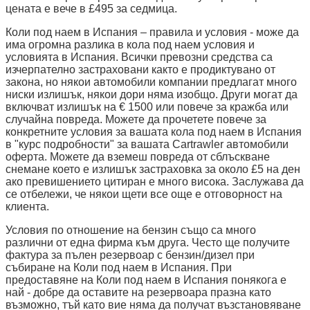
цената е вече в £495 за седмица.
Коли под наем в Испания – правила и условия - може да
има огромна разлика в кола под наем условия и
условията в Испания. Всички превозни средства са
изчерпателно застраховани както е продиктувано от
закона, но някои автомобили компании предлагат много
ниски излишък, някои дори няма изобщо. Други могат да
включват излишък на € 1500 или повече за кражба или
случайна повреда. Можете да прочетете повече за
конкретните условия за вашата кола под наем в Испания
в "курс подробности" за вашата Cartrawler автомобили
оферта. Можете да вземеш повреда от сблъскване
снемане което е излишък застраховка за около £5 на ден
ако превишението цитиран е много висока. Заслужава да
се отбележи, че някои щети все още е отговорност на
клиента.
Условия по отношение на бензин също са много
различни от една фирма към друга. Често ще получите
фактура за пълен резервоар с бензин/дизел при
събиране на Коли под наем в Испания. При
предоставяне на Коли под наем в Испания понякога е
най - добре да оставите на резервоара празна като
възможно, тъй като вие няма да получат възстановяване