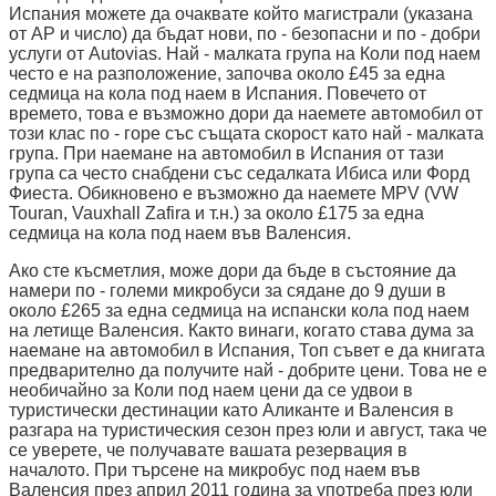
Испания можете да очаквате който магистрали (указана
от AP и число) да бъдат нови, по - безопасни и по - добри
услуги от Autovias. Най - малката група на Коли под наем
често е на разположение, започва около £45 за една
седмица на кола под наем в Испания. Повечето от
времето, това е възможно дори да наемете автомобил от
този клас по - горе със същата скорост като най - малката
група. При наемане на автомобил в Испания от тази
група са често снабдени със седалката Ибиса или Форд
Фиеста. Обикновено е възможно да наемете MPV (VW
Touran, Vauxhall Zafira и т.н.) за около £175 за една
седмица на кола под наем във Валенсия.
Ако сте късметлия, може дори да бъде в състояние да
намери по - големи микробуси за сядане до 9 души в
около £265 за една седмица на испански кола под наем
на летище Валенсия. Както винаги, когато става дума за
наемане на автомобил в Испания, Топ съвет е да книгата
предварително да получите най - добрите цени. Това не е
необичайно за Коли под наем цени да се удвои в
туристически дестинации като Аликанте и Валенсия в
разгара на туристическия сезон през юли и август, така че
се уверете, че получавате вашата резервация в
началото. При търсене на микробус под наем във
Валенсия през април 2011 година за употреба през юли