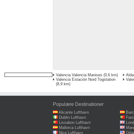
Valencia Valencia Manises
(0,6 km)
Alda
Valencia Estación Nord Togstation
Vale
(8,9 km)
Populære Destinationer
Alicante Lufthavn
Barc
Dublin Lufthavn
Faro
Lissabon Lufthavn
Lond
Mallorca Lufthavn
Manc
Nice Lufthavn
Orla