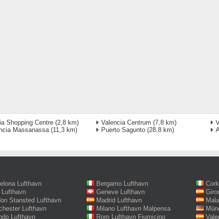
ia Shopping Centre
(2,8 km)
Valencia Centrum
(7,8 km)
V
ncia Massanassa
(11,3 km)
Puerto Sagunto
(28,8 km)
A
elona Lufthavn
Bergamo Lufthavn
Cork
 Lufthavn
Geneve Lufthavn
Giro
on Stansted Lufthavn
Madrid Lufthavn
Mala
hester Lufthavn
Milano Lufthavn Malpensa
Münc
ndo Lufthavn
Rom Lufthavn Fiumicino
Vale