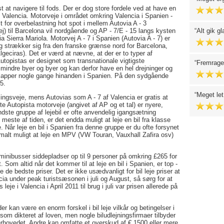
t at navigere til fods. Der er dog store fordele ved at have en
f Valencia. Motorveje i området omkring Valencia i Spanien -
 for overbelastning hot spot i mellem Autovia A - 3
vej) til Barcelona vil nordgående og AP - 7/E - 15 langs kysten
Alt gik gl
Sierra Mariola. Motorvej A - 7 i Spanien (Autovia A - 7) er
 strækker sig fra den franske grænse nord for Barcelona,
lgeciras). Det er værd at nævne, at der er to typer af
utopistas er designet som transnationale vigtigste
Fremrage
 mindre byer og byer og kan derfor have en hel drejninger og
rlapper nogle gange hinanden i Spanien. På den sydgående
5.
Meget let
lingsveje, mens Autovias som A - 7 af Valencia er gratis at
te Autopista motorveje (angivet af AP og et tal) er nyere,
dste gruppe af lejebil er ofte anvendelig igangsætning
 meste af tiden, er det endda muligt at leje en bil fra klasse
år leje en bil i Spanien fra denne gruppe er du ofte forsynet
rmalt muligt at leje en MPV (VW Touran, Vauxhall Zafira osv)
 minibusser siddepladser op til 9 personer på omkring £265 for
 Som altid når det kommer til at leje en bil i Spanien, er top -
e de bedste priser. Det er ikke usædvanligt for bil leje priser at
ia under peak turistsæsonen i juli og August, så sørg for at
leje i Valencia i April 2011 til brug i juli var prisen allerede på
der kan være en enorm forskel i bil leje vilkår og betingelser i
 som dikteret af loven, men nogle biludlejningsfirmaer tilbyder
erhovedet. Andre kan omfatte et overskud af € 1500 eller mere