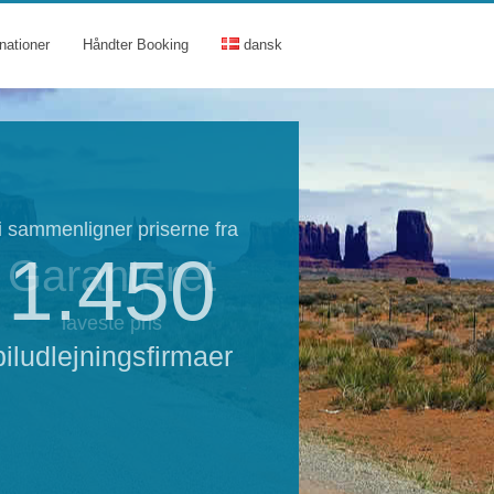
nationer
Håndter Booking
dansk
i sammenligner priserne fra
1.450
Garanteret
laveste pris
biludlejningsfirmaer