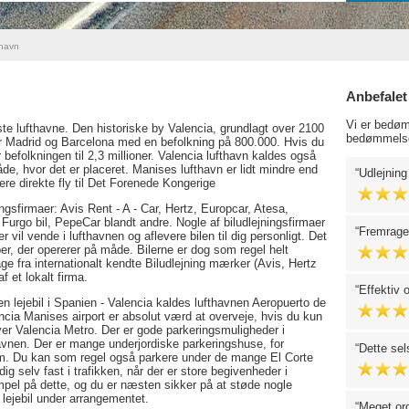
thavn
Anbefalet
Vi er bedøm
este lufthavne. Den historiske by Valencia, grundlagt over 2100
bedømmelse
ter Madrid og Barcelona med en befolkning på 800.000. Hvis du
befolkningen til 2,3 millioner. Valencia lufthavn kaldes også
de, hvor det er placeret. Manises lufthavn er lidt mindre end
Udlejning
re direkte fly til Det Forenede Kongerige
ingsfirmaer: Avis Rent - A - Car, Hertz, Europcar, Atesa,
 Furgo bil, PepeCar blandt andre. Nogle af biludlejningsfirmaer
Fremragen
 vil vende i lufthavnen og aflevere bilen til dig personligt. Det
er, der opererer på måde. Bilerne er dog som regel helt
age fra internationalt kendte Biludlejning mærker (Avis, Hertz
f et lokalt firma.
Effektiv 
en lejebil i Spanien - Valencia kaldes lufthavnen Aeropuerto de
ncia Manises airport er absolut værd at overveje, hvis du kun
over Valencia Metro. Der er gode parkeringsmuligheder i
thavnen. Der er mange underjordiske parkeringshuse, for
Dette sel
m. Du kan som regel også parkere under de mange El Corte
g selv fast i trafikken, når der er store begivenheder i
mpel på dette, og du er næsten sikker på at støde nogle
n lejebil under arrangementet.
Meget org