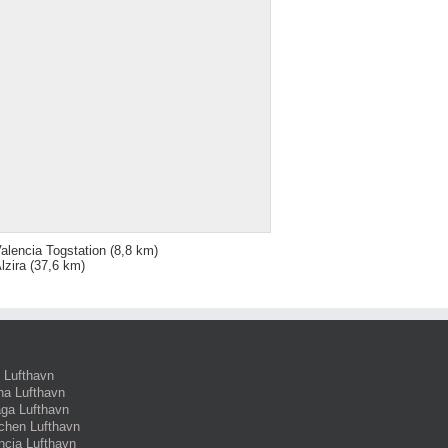
alencia Togstation
(8,8 km)
lzira
(37,6 km)
 Lufthavn
na Lufthavn
ga Lufthavn
hen Lufthavn
ncia Lufthavn