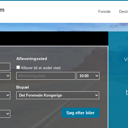
om
Forside
Desti
Afleveringssted
V
Aflever bil et andet sted
Bopæl