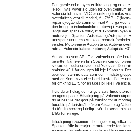
Den gamle del af byen er ikke langt og er lettes
lejebil, hvis vover sig uden for byen centrum a
Valencia lufthavn - VLC er omkring 5 miles vest
overskriften vest til Madrid, A - 7/AP - 7 (kyst
rejser sydgående sammen med A - 7 gå vest via 
den længste indenlandske motorvej i Europa og
langs den spanske østkyst til Gibraltar (byen A
motorveje i Spanien: Autovias og Autopistas. A
transportruter mens Autovias normalt forbinder
vender. Motorvejene Autopista og Autovia ove
rute af Valencia kaldes motorvej Autopista E01
Autopistas som AP - 7 af Valencia er ofte beta
benytte. Når leje en bil i Spanien kan du forven
sikrere og bedre service end Autovias. Den min
omkring 45 £ for en uges bil leje i Spanien. Det
over den samme sats som den mindste gruppe. N
med en Seat Ibiza eller Ford Fiesta. Det er no
for omkring £175 for en uges bil leje i Valencia.
Hvis du er heldig du muligvis selv finde større
en uges spansk Biludlejning på Valencia airport.
tip at bestille det godt på forhånd for at modtag
fordoble på turistmål, såsom Alicante og Valenc
du får din booking i tidligt. Når du søger minibus 
£495 for en uge.
Biludlejning i Spanien – betingelser og vilkår - 
Spanien. Alle køretøjer er omfattende forsikret
en meget lav selvrisiko, nogle endda ingen ov