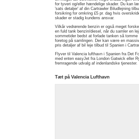
for tyveri og/eller hændelige skader. Du kan læ
'sats detaljer' af din Cartrawler Biludlejning 
forsikring for omkring £5 pr. dag hvis overskri
skader er stadig kundens ansvar.
Vilkår vedrørende benzin er også meget forskelli
en fuld tank benzin/diesel, når du samler en leje
sommetider bedst at forlade tanken så tomme s
foretog på samlingen. Der kan være en massive
pris detaljer af bil leje tilbud til Spanien i Cartra
Flyver til Valencia lufthavn i Spanien fra Det Fo
med enten easyJet fra London Gatwick eller Ry
fremragende udvalg af indenlandske tjenester.
Tæt på Valencia Lufthavn