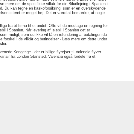
se mere om de specifikke vilkår for din Biludlejning i Spanien i
tilbud. Du kan tegne en kaskoforsikring, som er en overskydende
delsen citeret er meget høj. Det er værd at bemærke, at nogle
ge fra ét firma til et andet. Ofte vil du modtage en regning for
bil i Spanien. Når levering af lejebil i Spanien det er
om muligt, som du ikke vil få en refundering af betalingen du
 forskel i de vilkår og betingelser - Læs mere om dette under
wler.
renede Kongerige - der er billige flyrejser til Valencia flyver
anair fra London Stansted. Valenzia også fordele fra et