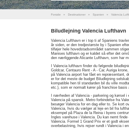
Forside
»
Destinationer
»
Spanien
»
Valencia Luf
Biludlejning Valencia Lufthavn
Valencia Lufthavn er i top ti af Spaniens travl
år siden, er den tredjestørste by i Spanien ef
tilføjer hele hovedstadsområdet sammen stiger 
Manises lufthavn og er kaldet så efter det områ
den nærliggende Alicante Lufthavn, som har me
I Valencia lufthavn finder du følgende biludlejn
Goldcar, Centauro Rent - A - Car, Auriga krone,
på Valencia airport har fået en repræsentant, der
er for det meste de budget Biludlejning selskab
kompatible hen til standarden bil du ville modt
etc.), som er normalt kører på franchise basis a
I nærheden af Valencia - parkering og kørsel i 
Valencia på spansk. Metro forbindelse fra Vale
besøger Valencia for en dag eller to. Se kort 
Valencia, hvis du vælger at leje en bil fra luf
eksempel på Plaza de la Reina i byens centru
Ingles varehuse i Valencia. Du kan nemt finde di
Valencia. Formel 1 Grand Prix er et godt ekse
overbelastning, hvis rejser rundt i Valencia i e