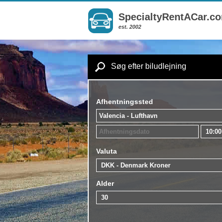
SpecialtyRentACar.c
est. 2002
Søg efter biludlejning
Afhentningssted
Valuta
Alder