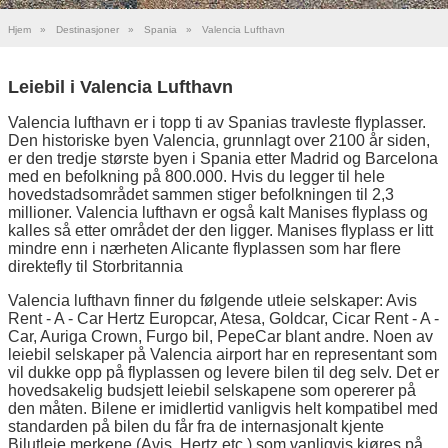
Hjem
»
Destinasjoner
»
Spania
»
Valencia Lufthavn
Leiebil i Valencia Lufthavn
Valencia lufthavn er i topp ti av Spanias travleste flyplasser.
Den historiske byen Valencia, grunnlagt over 2100 år siden,
er den tredje største byen i Spania etter Madrid og Barcelona
med en befolkning på 800.000. Hvis du legger til hele
hovedstadsområdet sammen stiger befolkningen til 2,3
millioner. Valencia lufthavn er også kalt Manises flyplass og
kalles så etter området der den ligger. Manises flyplass er litt
mindre enn i nærheten Alicante flyplassen som har flere
direktefly til Storbritannia
Valencia lufthavn finner du følgende utleie selskaper: Avis
Rent - A - Car Hertz Europcar, Atesa, Goldcar, Cicar Rent - A -
Car, Auriga Crown, Furgo bil, PepeCar blant andre. Noen av
leiebil selskaper på Valencia airport har en representant som
vil dukke opp på flyplassen og levere bilen til deg selv. Det er
hovedsakelig budsjett leiebil selskapene som opererer på
den måten. Bilene er imidlertid vanligvis helt kompatibel med
standarden på bilen du får fra de internasjonalt kjente
Bilutleie merkene (Avis, Hertz etc.) som vanligvis kjøres på