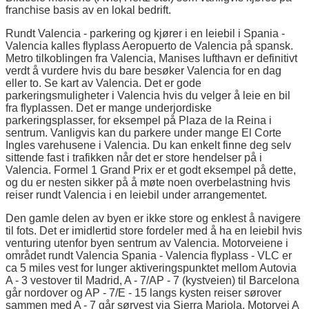
franchise basis av en lokal bedrift.
Rundt Valencia - parkering og kjører i en leiebil i Spania -
Valencia kalles flyplass Aeropuerto de Valencia på spansk.
Metro tilkoblingen fra Valencia, Manises lufthavn er definitivt
verdt å vurdere hvis du bare besøker Valencia for en dag
eller to. Se kart av Valencia. Det er gode
parkeringsmuligheter i Valencia hvis du velger å leie en bil
fra flyplassen. Det er mange underjordiske
parkeringsplasser, for eksempel på Plaza de la Reina i
sentrum. Vanligvis kan du parkere under mange El Corte
Ingles varehusene i Valencia. Du kan enkelt finne deg selv
sittende fast i trafikken når det er store hendelser på i
Valencia. Formel 1 Grand Prix er et godt eksempel på dette,
og du er nesten sikker på å møte noen overbelastning hvis
reiser rundt Valencia i en leiebil under arrangementet.
Den gamle delen av byen er ikke store og enklest å navigere
til fots. Det er imidlertid store fordeler med å ha en leiebil hvis
venturing utenfor byen sentrum av Valencia. Motorveiene i
området rundt Valencia Spania - Valencia flyplass - VLC er
ca 5 miles vest for lunger aktiveringspunktet mellom Autovia
A - 3 vestover til Madrid, A - 7/AP - 7 (kystveien) til Barcelona
går nordover og AP - 7/E - 15 langs kysten reiser sørover
sammen med A - 7 går sørvest via Sierra Mariola. Motorvei A