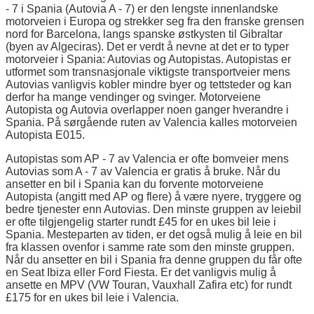
- 7 i Spania (Autovia A - 7) er den lengste innenlandske
motorveien i Europa og strekker seg fra den franske grensen
nord for Barcelona, langs spanske østkysten til Gibraltar
(byen av Algeciras). Det er verdt å nevne at det er to typer
motorveier i Spania: Autovias og Autopistas. Autopistas er
utformet som transnasjonale viktigste transportveier mens
Autovias vanligvis kobler mindre byer og tettsteder og kan
derfor ha mange vendinger og svinger. Motorveiene
Autopista og Autovia overlapper noen ganger hverandre i
Spania. På sørgående ruten av Valencia kalles motorveien
Autopista E015.
Autopistas som AP - 7 av Valencia er ofte bomveier mens
Autovias som A - 7 av Valencia er gratis å bruke. Når du
ansetter en bil i Spania kan du forvente motorveiene
Autopista (angitt med AP og flere) å være nyere, tryggere og
bedre tjenester enn Autovias. Den minste gruppen av leiebil
er ofte tilgjengelig starter rundt £45 for en ukes bil leie i
Spania. Mesteparten av tiden, er det også mulig å leie en bil
fra klassen ovenfor i samme rate som den minste gruppen.
Når du ansetter en bil i Spania fra denne gruppen du får ofte
en Seat Ibiza eller Ford Fiesta. Er det vanligvis mulig å
ansette en MPV (VW Touran, Vauxhall Zafira etc) for rundt
£175 for en ukes bil leie i Valencia.