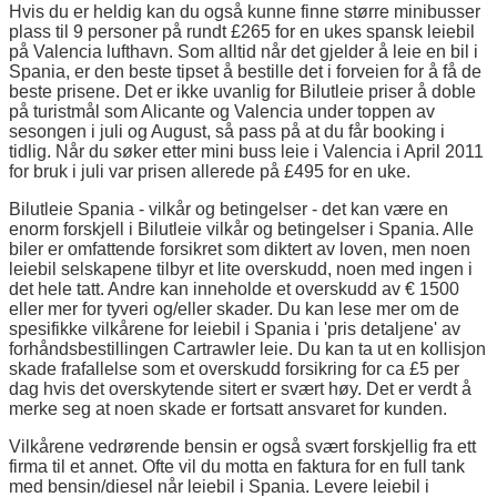
Hvis du er heldig kan du også kunne finne større minibusser
plass til 9 personer på rundt £265 for en ukes spansk leiebil
på Valencia lufthavn. Som alltid når det gjelder å leie en bil i
Spania, er den beste tipset å bestille det i forveien for å få de
beste prisene. Det er ikke uvanlig for Bilutleie priser å doble
på turistmål som Alicante og Valencia under toppen av
sesongen i juli og August, så pass på at du får booking i
tidlig. Når du søker etter mini buss leie i Valencia i April 2011
for bruk i juli var prisen allerede på £495 for en uke.
Bilutleie Spania - vilkår og betingelser - det kan være en
enorm forskjell i Bilutleie vilkår og betingelser i Spania. Alle
biler er omfattende forsikret som diktert av loven, men noen
leiebil selskapene tilbyr et lite overskudd, noen med ingen i
det hele tatt. Andre kan inneholde et overskudd av € 1500
eller mer for tyveri og/eller skader. Du kan lese mer om de
spesifikke vilkårene for leiebil i Spania i 'pris detaljene' av
forhåndsbestillingen Cartrawler leie. Du kan ta ut en kollisjon
skade frafallelse som et overskudd forsikring for ca £5 per
dag hvis det overskytende sitert er svært høy. Det er verdt å
merke seg at noen skade er fortsatt ansvaret for kunden.
Vilkårene vedrørende bensin er også svært forskjellig fra ett
firma til et annet. Ofte vil du motta en faktura for en full tank
med bensin/diesel når leiebil i Spania. Levere leiebil i