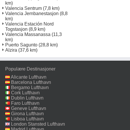
km)
Valencia Sentrum
(7,8 km)
Valencia Jernbanestasjon
(8,8
km)
Valencia Estación Nord
Togstasjon
(8,9 km)
Valencia Massanassa
(11,3
km)
Puerto Sagunto
(28,8 km)
Alzira
(37,6 km)
Populære Destinasjoner
Alicante Lufthavn
Barcelona Lufthavn
Bergamo Lufthavn
Cork Lufthavn
Dublin Lufthavn
Faro Lufthavn
Geneve Lufthavn
Girona Lufthavn
Lisboa Lufthavn
London Stansted Lufthavn
Madrid Lufthavn