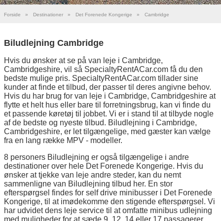
Forside
»
Destinationer
»
Det Forenede Kongerige
»
Cambridge
Biludlejning Cambridge
Hvis du ønsker at se på van leje i Cambridge,
Cambridgeshire, vil så SpecialtyRentACar.com få du den
bedste mulige pris. SpecialtyRentACar.com tillader sine
kunder at finde et tilbud, der passer til deres angivne behov.
Hvis du har brug for van leje i Cambridge, Cambridgeshire at
flytte et helt hus eller bare til forretningsbrug, kan vi finde du
et passende køretøj til jobbet. Vi er i stand til at tilbyde nogle
af de bedste og nyeste tilbud. Biludlejning i Cambridge,
Cambridgeshire, er let tilgængelige, med gæster kan vælge
fra en lang række MPV - modeller.
8 personers Biludlejning er også tilgængelige i andre
destinationer over hele Det Forenede Kongerige. Hvis du
ønsker at tjekke van leje andre steder, kan du nemt
sammenligne van Biludlejning tilbud her. En stor
efterspørgsel findes for self drive minibusser i Det Forenede
Kongerige, til at imødekomme den stigende efterspørgsel. Vi
har udvidet dens leje service til at omfatte minibus udlejning
med muligheder for at sæde 9, 12, 14 eller 17 passagerer.