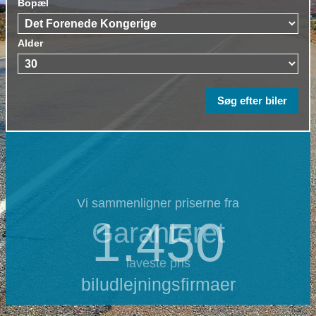
Bopæl
Alder
Vi sammenligner priserne fra
1.450
Garanteret
laveste pris
biludlejningsfirmaer