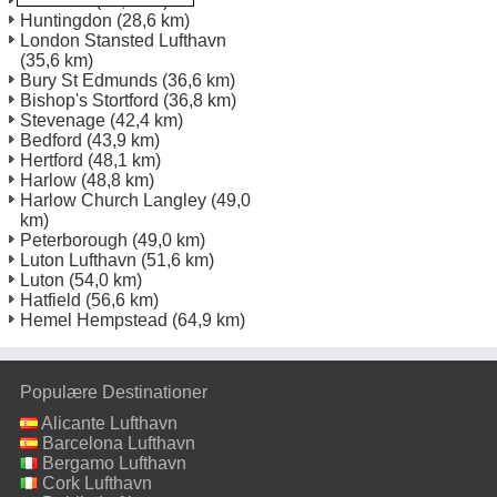
Haverhill
(23,1 km)
Huntingdon
(28,6 km)
London Stansted Lufthavn
(35,6 km)
Bury St Edmunds
(36,6 km)
Bishop's Stortford
(36,8 km)
Stevenage
(42,4 km)
Bedford
(43,9 km)
Hertford
(48,1 km)
Harlow
(48,8 km)
Harlow Church Langley
(49,0
km)
Peterborough
(49,0 km)
Luton Lufthavn
(51,6 km)
Luton
(54,0 km)
Hatfield
(56,6 km)
Hemel Hempstead
(64,9 km)
Populære Destinationer
Alicante Lufthavn
Barcelona Lufthavn
Bergamo Lufthavn
Cork Lufthavn