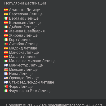
Популярни Дестинации
Аликанте Летище
Барселона Летище
Бергамо Летище
Валенсия Летище
Дъблин Летище
Женева Швейцария
Летище
Жирона Летище
Корк Летище
Лисабон Летище
Мадрид Летище
Майорка Летище
Малага Летище
Малпенза Милано Летище
Манчестър Летище
Мюнхен Летище
Ница Летище
Орландо Летище
Станстед Лондон Летище
Фаро Летище
Фиумичино Рим Летище
Copyright © 2002 - 2026 specialtyrentacar.com. All Rights