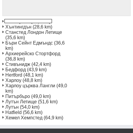
Хейвърхил
(23,1 km)
Хънтингдън
(28,6 km)
Станстед Лондон Летище
(35,6 km)
Бъри Сейнт Едмъндс
(36,6
km)
Архиерейско Стортфорд
(36,8 km)
Стивънидж
(42,4 km)
Бедфорд
(43,9 km)
Hertford
(48,1 km)
Харлоу
(48,8 km)
Харлоу църква Лангли
(49,0
km)
Питърбъро
(49,0 km)
Лутън Летище
(51,6 km)
Лутън
(54,0 km)
Hatfield
(56,6 km)
Хемел Хемпстед
(64,9 km)