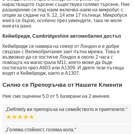
нарастващото търсене съществува голямо търсене. Ние
разширихме си под наем включва наем на микробус с
опции за сядане на 9, 12, 14 или 17 пътници. Микробуси
книга се бързо, особено през уикендите, така че моля
книгата рано.
Кеймбридж, Cambridgeshire автомобилен достъп
Кеймбридж се намира на север от Лондон и е добре
свързан с Великобритания зает пътна мрежа. Това е
възможно да се постигне Лондон в около 2 часа с
помощта на магистрала М11, която може да бъде
постигнато чрез A603 или A1309. И двете тези пътища
водят и Кеймбридж, както и A1307.
Силно се Препоръчва от Нашите Клиенти
Ние сме оценени 5,0 от 5 базирани на 2 мнения.
Defintely ви препоръча на семейството и приятелите.
Голяма стойност, голяма кола.