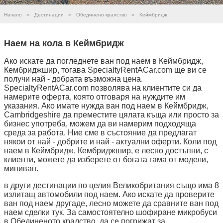
Начало
»
Дестинации
»
Обединено кралство
»
Кеймбридж
Наем на кола в Кеймбридж
Ако искате да погледнете ван под наем в Кеймбридж,
Кембриджшир, тогава SpecialtyRentACar.com ще ви се
получи най - добрата възможна цена.
SpecialtyRentACar.com позволява на клиентите си да
намерите оферта, която отговаря на нуждите им
указания. Ако имате нужда ван под наем в Кеймбридж,
Cambridgeshire да преместите цялата къща или просто за
бизнес употреба, можем да ви намерим подходяща
среда за работа. Ние сме в състояние да предлагат
някои от най - добрите и най - актуални оферти. Коли под
наем в Кеймбридж, Кембриджшир, е лесно достъпни, с
клиенти, можете да изберете от богата гама от модели,
миниван.
в други дестинации по целия Великобритания също има 8
излитащ автомобили под наем. Ако искате да проверите
ван под наем другаде, лесно можете да сравните ван под
наем сделки тук. За самостоятелно шофиране микробуси
в Обединеното кралство, да се погрижат за