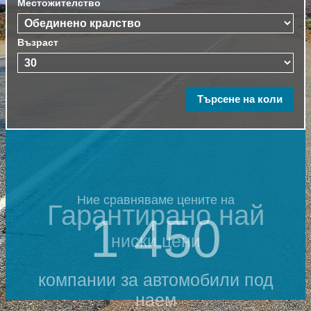
Местожителство
Възраст
Ние сравняваме цените на
Гарантирано най
1 450
ниски цени
компании за автомобили под
наем