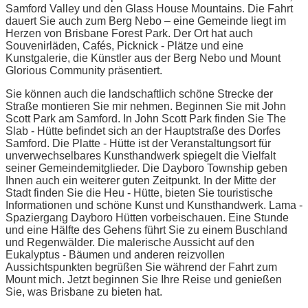
Samford Valley und den Glass House Mountains. Die Fahrt
dauert Sie auch zum Berg Nebo – eine Gemeinde liegt im
Herzen von Brisbane Forest Park. Der Ort hat auch
Souvenirläden, Cafés, Picknick - Plätze und eine
Kunstgalerie, die Künstler aus der Berg Nebo und Mount
Glorious Community präsentiert.
Sie können auch die landschaftlich schöne Strecke der
Straße montieren Sie mir nehmen. Beginnen Sie mit John
Scott Park am Samford. In John Scott Park finden Sie The
Slab - Hütte befindet sich an der Hauptstraße des Dorfes
Samford. Die Platte - Hütte ist der Veranstaltungsort für
unverwechselbares Kunsthandwerk spiegelt die Vielfalt
seiner Gemeindemitglieder. Die Dayboro Township geben
Ihnen auch ein weiterer guten Zeitpunkt. In der Mitte der
Stadt finden Sie die Heu - Hütte, bieten Sie touristische
Informationen und schöne Kunst und Kunsthandwerk. Lama -
Spaziergang Dayboro Hütten vorbeischauen. Eine Stunde
und eine Hälfte des Gehens führt Sie zu einem Buschland
und Regenwälder. Die malerische Aussicht auf den
Eukalyptus - Bäumen und anderen reizvollen
Aussichtspunkten begrüßen Sie während der Fahrt zum
Mount mich. Jetzt beginnen Sie Ihre Reise und genießen
Sie, was Brisbane zu bieten hat.