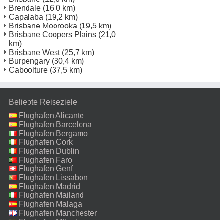
Brendale
(16,0 km)
Capalaba
(19,2 km)
Brisbane Moorooka
(19,5 km)
Brisbane Coopers Plains
(21,0
km)
Brisbane West
(25,7 km)
Burpengary
(30,4 km)
Caboolture
(37,5 km)
Beliebte Reiseziele
Flughafen Alicante
Flughafen Barcelona
Flughafen Bergamo
Flughafen Cork
Flughafen Dublin
Flughafen Faro
Flughafen Genf
Flughafen Lissabon
Flughafen Madrid
Flughafen Mailand
Malpensa
Flughafen Malaga
Flughafen Manchester