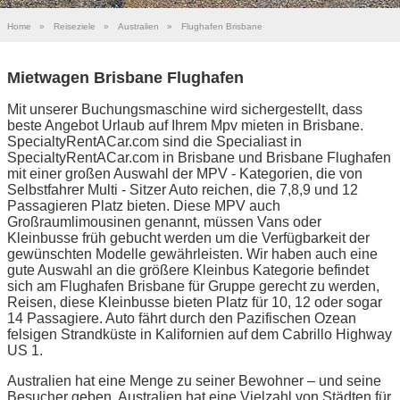
Home
»
Reiseziele
»
Australien
»
Flughafen Brisbane
Mietwagen Brisbane Flughafen
Mit unserer Buchungsmaschine wird sichergestellt, dass
beste Angebot Urlaub auf Ihrem Mpv mieten in Brisbane.
SpecialtyRentACar.com sind die Specialiast in
SpecialtyRentACar.com in Brisbane und Brisbane Flughafen
mit einer großen Auswahl der MPV - Kategorien, die von
Selbstfahrer Multi - Sitzer Auto reichen, die 7,8,9 und 12
Passagieren Platz bieten. Diese MPV auch
Großraumlimousinen genannt, müssen Vans oder
Kleinbusse früh gebucht werden um die Verfügbarkeit der
gewünschten Modelle gewährleisten. Wir haben auch eine
gute Auswahl an die größere Kleinbus Kategorie befindet
sich am Flughafen Brisbane für Gruppe gerecht zu werden,
Reisen, diese Kleinbusse bieten Platz für 10, 12 oder sogar
14 Passagiere. Auto fährt durch den Pazifischen Ozean
felsigen Strandküste in Kalifornien auf dem Cabrillo Highway
US 1.
Australien hat eine Menge zu seiner Bewohner – und seine
Besucher geben. Australien hat eine Vielzahl von Städten für