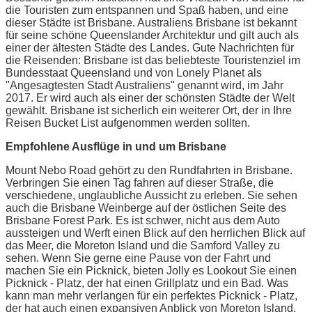
die Touristen zum entspannen und Spaß haben, und eine
dieser Städte ist Brisbane. Australiens Brisbane ist bekannt
für seine schöne Queenslander Architektur und gilt auch als
einer der ältesten Städte des Landes. Gute Nachrichten für
die Reisenden: Brisbane ist das beliebteste Touristenziel im
Bundesstaat Queensland und von Lonely Planet als
"Angesagtesten Stadt Australiens" genannt wird, im Jahr
2017. Er wird auch als einer der schönsten Städte der Welt
gewählt. Brisbane ist sicherlich ein weiterer Ort, der in Ihre
Reisen Bucket List aufgenommen werden sollten.
Empfohlene Ausflüge in und um Brisbane
Mount Nebo Road gehört zu den Rundfahrten in Brisbane.
Verbringen Sie einen Tag fahren auf dieser Straße, die
verschiedene, unglaubliche Aussicht zu erleben. Sie sehen
auch die Brisbane Weinberge auf der östlichen Seite des
Brisbane Forest Park. Es ist schwer, nicht aus dem Auto
aussteigen und Werft einen Blick auf den herrlichen Blick auf
das Meer, die Moreton Island und die Samford Valley zu
sehen. Wenn Sie gerne eine Pause von der Fahrt und
machen Sie ein Picknick, bieten Jolly es Lookout Sie einen
Picknick - Platz, der hat einen Grillplatz und ein Bad. Was
kann man mehr verlangen für ein perfektes Picknick - Platz,
der hat auch einen expansiven Anblick von Moreton Island,