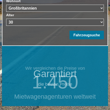
Wohnort
Alter
Wir vergleichen die Preise von
Garantiert
1.450
die besten Preise
Mietwagenagenturen weltweit