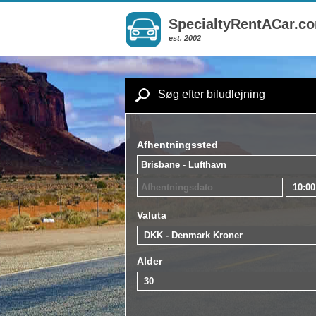
SpecialtyRentACar.c
est. 2002
Søg efter biludlejning
Afhentningssted
Valuta
Alder