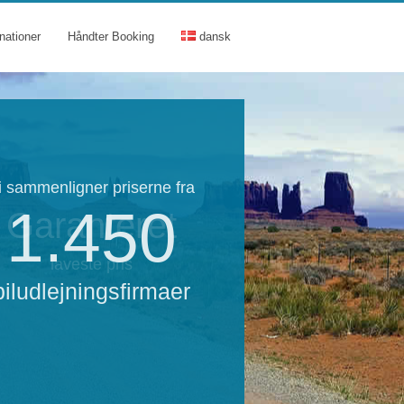
nationer
Håndter Booking
dansk
i sammenligner priserne fra
1.450
Garanteret
laveste pris
biludlejningsfirmaer