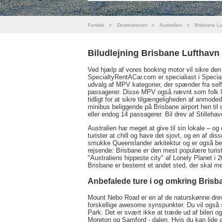
Forside
»
Destinationer
»
Australien
»
Brisbane Lu
Biludlejning Brisbane Lufthavn
Ved hjælp af vores booking motor vil sikre den 
SpecialtyRentACar.com er specialiast i Specia
udvalg af MPV kategorier, der spænder fra self
passagerer. Disse MPV også nævnt som folk luf
tidligt for at sikre tilgængeligheden af anmode
minibus beliggende på Brisbane airport hen til
eller endog 14 passagerer. Bil drev af Stillehav
Australien har meget at give til sin lokale – 
turister at chill og have det sjovt, og en af di
smukke Queenslander arkitektur og er også bet
rejsende: Brisbane er den mest populære turis
"Australiens hippeste city" af Lonely Planet i
Brisbane er bestemt et andet sted, der skal med
Anbefalede ture i og omkring Brisb
Mount Nebo Road er en af de naturskønne drev 
forskellige awesome synspunkter. Du vil også 
Park. Det er svært ikke at træde ud af bilen og
Moreton og Samford - dalen. Hvis du kan lide at