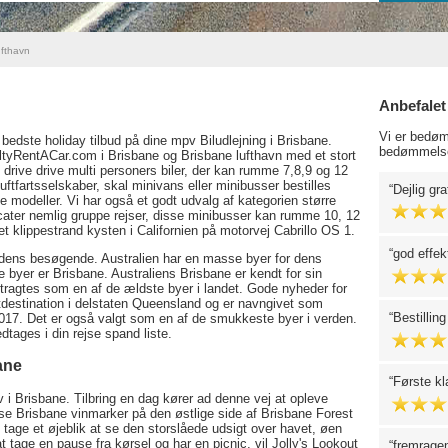
fthavn
Anbefalet
Vi er bedøm
bedste holiday tilbud på dine mpv Biludlejning i Brisbane.
bedømmelse
ltyRentACar.com i Brisbane og Brisbane lufthavn med et stort
 drive drive multi personers biler, der kan rumme 7,8,9 og 12
tfartsselskaber, skal minivans eller minibusser bestilles
Dejlig gr
de modeller. Vi har også et godt udvalg af kategorien større
 cater nemlig gruppe rejser, disse minibusser kan rumme 10, 12
et klippestrand kysten i Californien på motorvej Cabrillo OS 1.
god effekt
og dens besøgende. Australien har en masse byer for dens
sse byer er Brisbane. Australiens Brisbane er kendt for sin
ragtes som en af de ældste byer i landet. Gode nyheder for
tdestination i delstaten Queensland og er navngivet som
Bestillin
 2017. Det er også valgt som en af de smukkeste byer i verden.
tages i din rejse spand liste.
ane
Første kl
i Brisbane. Tilbring en dag kører ad denne vej at opleve
se Brisbane vinmarker på den østlige side af Brisbane Forest
 tage et øjeblik at se den storslåede udsigt over havet, øen
 tage en pause fra kørsel og har en picnic, vil Jolly's Lookout
fremrage