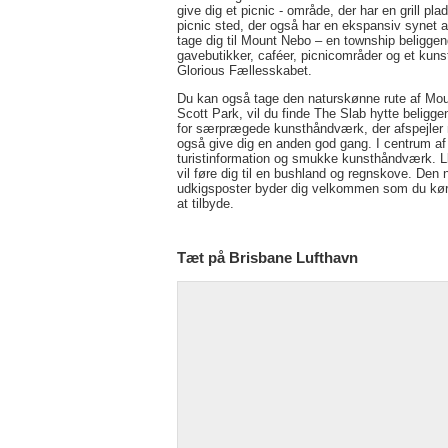
give dig et picnic - område, der har en grill
picnic sted, der også har en ekspansiv synet a
tage dig til Mount Nebo – en township beliggen
gavebutikker, caféer, picnicområder og et kun
Glorious Fællesskabet.
Du kan også tage den naturskønne rute af Mou
Scott Park, vil du finde The Slab hytte belig
for særprægede kunsthåndværk, der afspejler
også give dig en anden god gang. I centrum af 
turistinformation og smukke kunsthåndværk. L
vil føre dig til en bushland og regnskove. De
udkigsposter byder dig velkommen som du køre 
at tilbyde.
Tæt på Brisbane Lufthavn