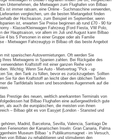
hen Unternehmen, die Mietwagen zum Flughafen von Bilbao
 Es ist immer ratsam, eine Online - Suchmaschine verwenden,
ieferanten vergleichen, um die besten Mietangebot finden
ßerhalb der Hochsaison, zum Beispiel im September, wenn
anien ist, erwarten Sie Preise beginnen ab rund £70 - 90 für
omy - Klasse/Kleinwagen Fahrzeug (Ford Fiesta, VW Polo,
In der Hauptsaison, vor allem im Juli und August kann Bilbao
ie 4 bis 5 Personen in einer Gruppe oder als Familie
asse - Mietwagen Fahrzeugtyp in Bilbao oft das beste Angebot
inien mit spanischen Autovermietungen. Oft werden Sie
ung Ihres Mietwagens in Spanien zahlen. Bei Rückgabe des
 verwendeten Kraftstoff mit einer ganzen Reihe von
eben. Wichtig: Wenn Sie Auto - Mietvertrag "Pick - up
ken Sie, den Tank zu füllen, bevor es zurückzugeben. Sollten
n Sie für den Kraftstoff an leicht über den üblichen Tarifen
mmer die Tarifdetails lesen und besonderes Augenmerk auf die
nien.
 das Prestige des neuen, weltlich anerkannten Terminals von
nfolgedessen hat Bilbao Flughafen eine außergewöhnlich gute
en, als auch die europäischen, die meisten von ihnen
greich – Bilbao gibt es von Easyjet (London - Stansted und
 gehören, Madrid, Barcelona, Sevilla, Valencia, Santiago De
ten Ferienorten der Kanarischen Inseln: Gran Canaria, Palma
uggenheim Museum Bilbao ' s Publikumsmagnet - im Versuch,
hen von Bilbao zu rehabilitieren und stimulieren den