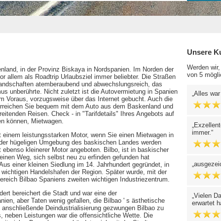
Unsere K
Werden wir,
nland, in der Provinz Biskaya in Nordspanien. Im Norden der
von 5 mögli
r allem als Roadtrip Urlaubsziel immer beliebter. Die Straßen
 Landschaften atemberaubend und abwechslungsreich, das
s unberührte. Nicht zuletzt ist die Autovermietung in Spanien
Alles war
e im Voraus, vorzugsweise über das Internet gebucht. Auch die
 erreichen Sie bequem mit dem Auto aus dem Baskenland und
itenden Reisen. Check - in "Tarifdetails" Ihres Angebots auf
sen können, Mietwagen.
Exzellent
immer.
t einem leistungsstarken Motor, wenn Sie einen Mietwagen in
n der hügeligen Umgebung des baskischen Landes werden
t ebenso kleinerer Motor angeboten. Bilbo, ist in baskischer
e einen Weg, sich selbst neu zu erfinden gefunden hat
ausgezei
Aus einer kleinen Siedlung im 14. Jahrhundert gegründet, in
wichtigen Handelshafen der Region. Später wurde, mit der
eich Bilbao Spaniens zweiten wichtigen Industriezentrum.
dert bereichert die Stadt und war eine der
Vielen Da
en, aber Taten wenig gefallen, die Bilbao ' s ästhetische
erwartet h
 anschließende Deindustrialisierung gezwungen Bilbao zu
neben Leistungen war die offensichtliche Wette. Die