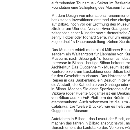
aufstrebenden Tourismus - Sektor im Baskenl
Foundation eine Schöpfung des Museum für ze
Mit dem Design von international renommierten
baskischen Investitionen entstand eine einzi
auf Bilbao, noch vor der Eröffnung des Museu
Struktur am Ufer des Nervion River Gastgeber 
zeitgenössischer Künstler sowie thematische
Jenny Holzer oder Richard Serra, nur um ein
zugeordnet ' s Dauerausstellung. Sehen Sie d
Das Museum erhielt mehr als 4 Millionen Besuc
seitdem ein Wallfahrtsort für Liebhaber von Ku
Museums nach Bilbao gab ' s Tourismusindustri
Interesse in Bilbao - heutige Bilbao bekannt m
Architektur. Das Guggenheim - Museum ist nic
Konferenzzentrum Euskalduna oder Bilbao Exhi
für den Geschäftstourismus. Das historische E
Reisen in das Baskenland, ein Besuch in der wu
die Altstadt, die Kathedrale von Santiago ode
in Bilbao. Machen Sie einen Spaziergang auf e
Vizkaya (oder Puente Colgante) ist ein Denkmal
von Bilbao aus zu Fuß Plattform der Brücke 
atemberaubend. Auch sehenswert ist die ultra 
Calatrava. Die "weiße Brücke", wie es heißt 
Guggenheim Museum.
Autofahren in Bilbao - das Layout der Stadt, a
machen das fahren in Bilbao anspruchsvoll, m
Bereich erhöht die Lautstärke des Verkehrs w