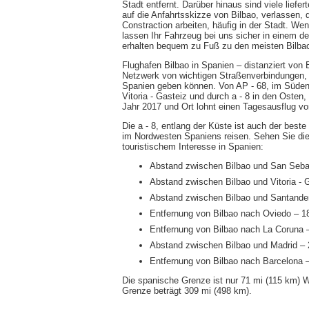
Stadt entfernt. Darüber hinaus sind viele lief
auf die Anfahrtsskizze von Bilbao, verlassen
Constraction arbeiten, häufig in der Stadt. We
lassen Ihr Fahrzeug bei uns sicher in einem d
erhalten bequem zu Fuß zu den meisten Bilbao 
Flughafen Bilbao in Spanien – distanziert von 
Netzwerk von wichtigen Straßenverbindungen, 
Spanien geben können. Von AP - 68, im Süden v
Vitoria - Gasteiz und durch a - 8 in den Osten
Jahr 2017 und Ort lohnt einen Tagesausflug vo
Die a - 8, entlang der Küste ist auch der bes
im Nordwesten Spaniens reisen. Sehen Sie di
touristischem Interesse in Spanien:
Abstand zwischen Bilbao und San Seba
Abstand zwischen Bilbao und Vitoria - 
Abstand zwischen Bilbao und Santande
Entfernung von Bilbao nach Oviedo – 
Entfernung von Bilbao nach La Coruna 
Abstand zwischen Bilbao und Madrid –
Entfernung von Bilbao nach Barcelona 
Die spanische Grenze ist nur 71 mi (115 km) W
Grenze beträgt 309 mi (498 km).