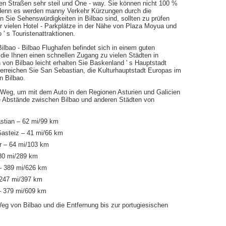
erten Straßen sehr steil und One - way. Sie können nicht 100 %
, denn es werden manny Verkehr Kürzungen durch die
nn Sie Sehenswürdigkeiten in Bilbao sind, sollten zu prüfen
er vielen Hotel - Parkplätze in der Nähe von Plaza Moyua und
' s Touristenattraktionen.
Bilbao - Bilbao Flughafen befindet sich in einem guten
die Ihnen einen schnellen Zugang zu vielen Städten in
on Bilbao leicht erhalten Sie Baskenland ' s Hauptstadt
, erreichen Sie San Sebastian, die Kulturhauptstadt Europas im
n Bilbao.
te Weg, um mit dem Auto in den Regionen Asturien und Galicien
e Abstände zwischen Bilbao und anderen Städten von
stian – 62 mi/99 km
Gasteiz – 41 mi/66 km
r – 64 mi/103 km
180 mi/289 km
– 389 mi/626 km
 247 mi/397 km
– 379 mi/609 km
eg von Bilbao und die Entfernung bis zur portugiesischen