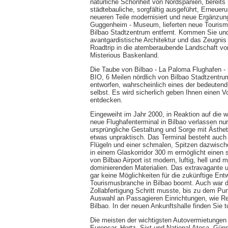
natürliche Schönheit von Nordspanien, bereits 
städtebauliche, sorgfältig ausgeführt, Erneueru
neueren Teile modernisiert und neue Ergänzung
Guggenheim - Museum, lieferten neue Tourismu
Bilbao Stadtzentrum entfernt. Kommen Sie und
avantgardistische Architektur und das Zeugni
Roadtrip in die atemberaubende Landschaft vo
Misterious Baskenland.
Die Taube von Bilbao - La Paloma Flughafen - 
BIO, 6 Meilen nördlich von Bilbao Stadtzentrum
entworfen, wahrscheinlich eines der bedeutends
selbst. Es wird sicherlich geben Ihnen einen 
entdecken.
Eingeweiht im Jahr 2000, in Reaktion auf di
neue Flughafenterminal in Bilbao verlassen nur 
ursprüngliche Gestaltung und Sorge mit Ästhetik
etwas unpraktisch. Das Terminal besteht auch
Flügeln und einer schmalen, Spitzen dazwischen
in einem Glaskorridor 300 m ermöglicht einen 
von Bilbao Airport ist modern, luftig, hell und
dominierenden Materialien. Das extravagante u
gar keine Möglichkeiten für die zukünftige Entw
Tourismusbranche in Bilbao boomt. Auch war d
Zollabfertigung Schritt musste, bis zu dem Pu
Auswahl an Passagieren Einrichtungen, wie Re
Bilbao. In der neuen Ankunftshalle finden Sie 
Die meisten der wichtigsten Autovermietungen 
Europcar, Hertz, Sixt und National Atesa. Güns