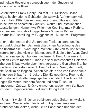
and, lokale Regierung vorgeschlagen, der Guggenheim
itgenössische Kunst.
 Architekten Frank Gehry und fast 100 Millionen Dollar
gartige, hochmoderne Gebäude, die weltweit Aufmerksamkeit
ms im Jahr 1997. Der extravagante Stein, Glas und Titan
in neunzehn separaten Galerien, Werke und Installationen
 Ausstellungen. Namen wie Willem de Kooning, mark Rothko,
ige zu nennen sind das Guggenheim - Museum Bilbao
ie aktuelle Ausstellung im Guggenheim - Museum - Programm.
her in den ersten drei Jahren des Funktionierens und ist
nst und Architektur. Den wirtschaftlichen Aufschwung des
e übertraf alle Erwartungen. Weitere Orte von touristischem
eistens für seine viele emblematische Beispiele für Avant Gard
ht das einzige Symbol des modernen Bilbao. Orte wie z. B.
bition Centre machen Bilbao ein sehr interessantes Reiseziel
rbe von Bilbao wurde aber nicht vergessen. Genießen Sie, bei
nderschön restaurierten Bilbao ' s Casco Viejo, der Stadt,
r die Basilika de Begona. Sehen Sie die Karte von Casco Viejo
inige von Bilbao ' s - Brücken. Die Hängebrücke, Puente de
 für die industrielle Vergangenheit der Stadt. Die Aussicht
hängen 50 Meter über dem Boden und dem Fluss, ist
- modernen Zubizuri Brücke entworfen, wieder, von Santiago
auch, der Fußgängerzone Exklusivnutzung führt zum
m Ufer, mit vielen Brücken verbinden beide Seiten entwickelt,
anchmal. Wie in jeder Großstadt mit großen peripheren
ährend der Stoßzeiten, wenn Leute Fahrt nach und von der