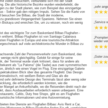
mit vielen Besuchern, verbündete sich mit der Stadt
ng. Die alte historische Bezirke wurden wiederbelebt, die
sehr ange
en zu der Stadt planen, wie zum Beispiel das einzigartige
s - Sektor gab den nötigen Impuls. Sehen Sie die Karte von
 besuchen Sie Bilbao, die Stadt der moderne,
s zu grandiosen Vergangenheit Spaniens. Nehmen Sie einen
Service w
n Biskaya und erreichen Sie, um zu wissen, noch ein wenig
ist das wichtigste Tor zum Baskenland Bilbao Flughafen -
 entfernt. Bilbao Flughafen ist von Santiago Calatrava
Prompten
ten Flughäfen in Europa und eine touristische Attraktion
wieder ve
Vorgeschmack auf viele architektonische Wunder in Bilbao zu
e wachsende Zahl der Personenverkehr zum Baskenland, das
Guter zu
wenige nicht gleichgültig. Gelobt für einige für seine
, der Terminal wurde stark kritisiert, dass für andere als
 bekannt als "La Paloma" (die Taube) aus zwei symmetrischen
, ähnlich wie einen Vogel im Flug. Eine einzigartige Galerie
spektakulären Blick über das gesamte Flugfeld. Das Design
 minimalistisch, mit weißem Beton und Glas als die
nd sehr definierte Design des Terminals lässt aber wenig oder
icklung, die erforderlich werden könnten, wie die
er Mangel an Ankunftshalle, wo die Reisenden direkt nach der
nkt, dass Ausbauarbeiten erforderlich waren unbequem. Eine
staurants, Cafés, Duty free Shops, gibt es am Flughafen
touristische Informationen und eine Autovermietung.
bieten ihre Dienste am Flughafen Bilbao: Avis Rent a Car,
tige Mietwagen in Bilbao Flughafen finden Sie oft, vergleichen