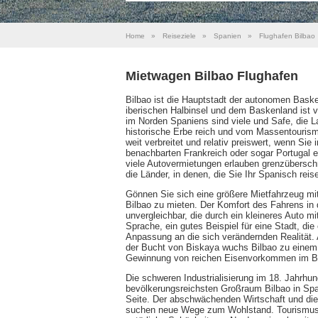
Home
»
Reiseziele
»
Spanien
»
Flughafen Bilbao
Mietwagen Bilbao Flughafen
Bilbao ist die Hauptstadt der autonomen Baske
iberischen Halbinsel und dem Baskenland ist vo
im Norden Spaniens sind viele und Safe, die
historische Erbe reich und vom Massentourismu
weit verbreitet und relativ preiswert, wenn Si
benachbarten Frankreich oder sogar Portugal
viele Autovermietungen erlauben grenzüberschre
die Länder, in denen, die Sie Ihr Spanisch rei
Gönnen Sie sich eine größere Mietfahrzeug mi
Bilbao zu mieten. Der Komfort des Fahrens i
unvergleichbar, die durch ein kleineres Auto mi
Sprache, ein gutes Beispiel für eine Stadt, di
Anpassung an die sich verändernden Realität. 
der Bucht von Biskaya wuchs Bilbao zu einem 
Gewinnung von reichen Eisenvorkommen im Ber
Die schweren Industrialisierung im 18. Jahrhun
bevölkerungsreichsten Großraum Bilbao in Spani
Seite. Der abschwächenden Wirtschaft und die
suchen neue Wege zum Wohlstand. Tourismus, 