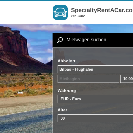
SpecialtyRentACar.c
est. 2002
Mietwagen suchen
Abholort
Währung
Alter