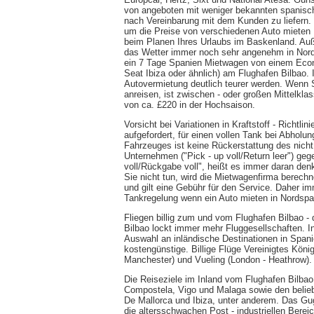
von angeboten mit weniger bekannten spanisc
nach Vereinbarung mit dem Kunden zu liefern.
um die Preise von verschiedenen Auto mieten L
beim Planen Ihres Urlaubs im Baskenland. Au
das Wetter immer noch sehr angenehm in Nordsp
ein 7 Tage Spanien Mietwagen von einem Econ
Seat Ibiza oder ähnlich) am Flughafen Bilbao. 
Autovermietung deutlich teurer werden. Wenn S
anreisen, ist zwischen - oder großen Mittelkl
von ca. £220 in der Hochsaison.
Vorsicht bei Variationen in Kraftstoff - Richtl
aufgefordert, für einen vollen Tank bei Abhol
Fahrzeuges ist keine Rückerstattung des nicht
Unternehmen ("Pick - up voll/Return leer") geg
voll/Rückgabe voll", heißt es immer daran den
Sie nicht tun, wird die Mietwagenfirma berechne
und gilt eine Gebühr für den Service. Daher i
Tankregelung wenn ein Auto mieten in Nordspa
Fliegen billig zum und vom Flughafen Bilbao -
Bilbao lockt immer mehr Fluggesellschaften. I
Auswahl an inländische Destinationen in Spani
kostengünstige. Billige Flüge Vereinigtes Köni
Manchester) und Vueling (London - Heathrow).
Die Reiseziele im Inland vom Flughafen Bilbao
Compostela, Vigo und Malaga sowie den belieb
De Mallorca und Ibiza, unter anderem. Das G
die altersschwachen Post - industriellen Bereic