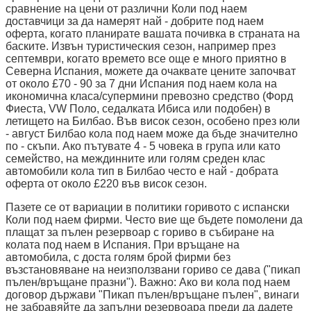
сравнение на цени от различни Коли под наем
доставчици за да намерят най - добрите под наем
оферта, когато планирате вашата почивка в страната на
баските. Извън туристическия сезон, например през
септември, когато времето все още е много приятно в
Северна Испания, можете да очаквате цените започват
от около £70 - 90 за 7 дни Испания под наем кола на
икономична класа/супермини превозно средство (Форд
Фиеста, VW Поло, седалката Ибиса или подобен) в
летището на Билбао. Във висок сезон, особено през юли
- август Билбао кола под наем може да бъде значително
по - скъпи. Ако пътувате 4 - 5 човека в група или като
семейство, на междинните или голям среден клас
автомобили кола тип в Билбао често е най - добрата
оферта от около £220 във висок сезон.
Пазете се от вариации в политики горивото с испански
Коли под наем фирми. Често вие ще бъдете помолени да
плащат за пълен резервоар с гориво в събиране на
колата под наем в Испания. При връщане на
автомобила, с доста голям брой фирми без
възстановяване на неизползвани гориво се дава ("пикап
пълен/връщане празни"). Важно: Ако ви кола под наем
договор държави "Пикап пълен/връщане пълен", винаги
не забравяйте да запълни резервоара преди да дадете