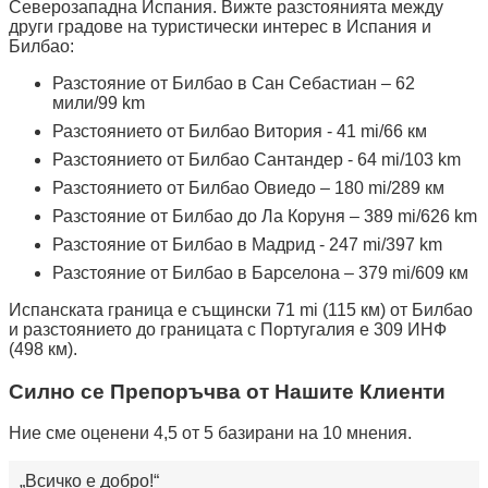
Северозападна Испания. Вижте разстоянията между
други градове на туристически интерес в Испания и
Билбао:
Разстояние от Билбао в Сан Себастиан – 62
мили/99 km
Разстоянието от Билбао Витория - 41 mi/66 км
Разстоянието от Билбао Сантандер - 64 mi/103 km
Разстоянието от Билбао Овиедо – 180 mi/289 км
Разстояние от Билбао до Ла Коруня – 389 mi/626 km
Разстояние от Билбао в Мадрид - 247 mi/397 km
Разстояние от Билбао в Барселона – 379 mi/609 км
Испанската граница е същински 71 mi (115 км) от Билбао
и разстоянието до границата с Португалия е 309 ИНФ
(498 км).
Силно се Препоръчва от Нашите Клиенти
Ние сме оценени 4,5 от 5 базирани на 10 мнения.
Всичко е добро!