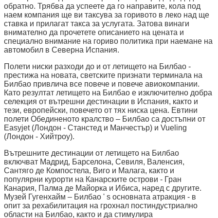
обратно. Трябва да успеете да го направите, кола под
наем компания ще ви таксува за горивото в леко над ще
ставка и прилагат такса за услугата. Затова винаги
внимателно да прочетете описанието на цената и
специално внимание на гориво политика при наемане на
автомобил в Северна Испания.
Полети ниски разходи до и от летището на Билбао -
престижа на новата, светските признати терминала на
Билбао привлича все повече и повече авиокомпании.
Като резултат летището на Билбао е изключително добра
селекция от вътрешни дестинации в Испания, както и
тези, европейски, повечето от тях ниска цена. Евтини
полети Обединеното кралство – Билбао са достъпни от
Easyjet (Лондон - Станстед и Манчестър) и Vueling
(Лондон - Хийтроу).
Вътрешните дестинации от летището на Билбао
включват Мадрид, Барселона, Севиля, Валенсия,
Сантяго де Компостела, Виго и Малага, както и
популярни курорти на Канарските острови - Гран
Канария, Палма де Майорка и Ибиса, наред с другите.
Музей Гугенхайм – Билбао ' s основната атракция - в
опит за рехабилитация на грохнал постиндустриално
области на Билбао, както и да стимулира