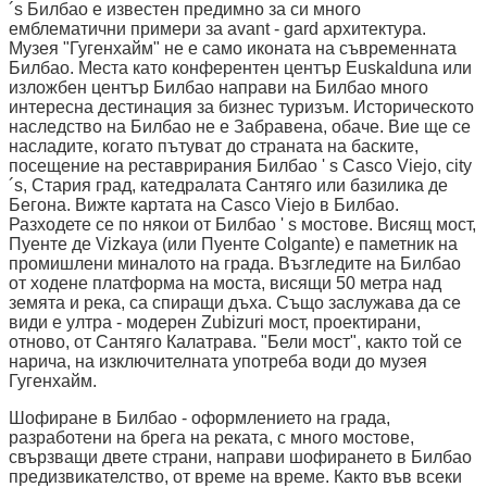
´s Билбао е известен предимно за си много
емблематични примери за avant - gard архитектура.
Музея "Гугенхайм" не е само иконата на съвременната
Билбао. Места като конферентен център Euskalduna или
изложбен център Билбао направи на Билбао много
интересна дестинация за бизнес туризъм. Историческото
наследство на Билбао не е Забравена, обаче. Вие ще се
насладите, когато пътуват до страната на баските,
посещение на реставрирания Билбао ' s Casco Viejo, city
´s, Стария град, катедралата Сантяго или базилика де
Бегона. Вижте картата на Casco Viejo в Билбао.
Разходете се по някои от Билбао ' s мостове. Висящ мост,
Пуенте де Vizkaya (или Пуенте Colgante) е паметник на
промишлени миналото на града. Възгледите на Билбао
от ходене платформа на моста, висящи 50 метра над
земята и река, са спиращи дъха. Също заслужава да се
види е ултра - модерен Zubizuri мост, проектирани,
отново, от Сантяго Калатрава. "Бели мост", както той се
нарича, на изключителната употреба води до музея
Гугенхайм.
Шофиране в Билбао - оформлението на града,
разработени на брега на реката, с много мостове,
свързващи двете страни, направи шофирането в Билбао
предизвикателство, от време на време. Както във всеки