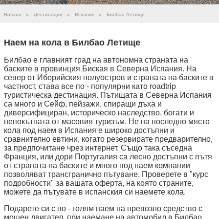
Начало
»
Дестинации
»
Испания
»
Билбао Летище
Наем на кола в Билбао Летище
Билбао е главният град на автономна страната на
баските в провинция Биская в Северна Испания. На
север от Иберийския полуостров и страната на баските в
частност, става все по - популярни като roadtrip
туристическа дестинация. Пътищата в Северна Испания
са много и Сейф, пейзажи, спиращи дъха и
диверсифициран, историческо наследство, богати и
непокътната от масовия туризъм. Не на последно място
кола под наем в Испания е широко достъпни и
сравнително евтини, когато резервирате предварително,
за предпочитане чрез интернет. Също така съседна
Франция, или дори Португалия са лесно достъпни с пътя
от страната на баските и много под наем компании
позволяват трансгранично пътуване. Проверете в "курс
подробности" за вашата оферта, на която страните,
можете да пътувате в испанския си наемете кола.
Подарете си с по - голям наем на превозно средство с
мощен двигател, при наемане на автомобил в Билбао.