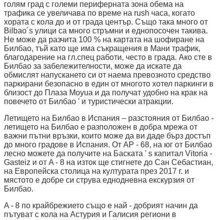
голям град с големи периферната зона обема на
трафика се увеличава по време на rush часа, когато
хората с кола до и от града център. Също така много от
Bilbao´s улици са много стръмни и еднопосочен такива.
Не може да разчита 100 % на картата на шофиране на
Билбао, тъй като ще има съкращения в Мани трафик,
благодарение на гл.спец работи, често в града. Ако сте в
Билбао за забележителности, може да искате да
обмислят напускането си от наема превозното средство
паркирани безопасно в един от многото хотел паркинги в
близост до Плаза Moyua и да получат удобно на крак на
повечето от Билбао ' и туристически атракции.
Летището на Билбао в Испания – разстояния от Билбао -
летището на Билбао е разположен в добра мрежа от
важни пътни връзки, които може да ви даде бърз достъп
до много градове в Испания. От AP - 68, на юг от Билбао
лесно можете да получите на Баската ' s капитал Vitoria -
Gasteiz и от A - 8 на изток ще стигнете до Сан Себастиан,
на Европейска столица на културата през 2017 г. и
мястото е добре си струва еднодневна екскурзия от
Билбао.
A - 8 по крайбрежието също е най - добрият начин да
пътуват с кола на Астурия и Галисия региони в