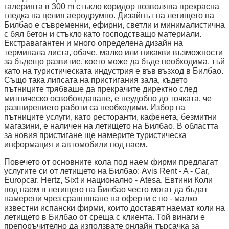
галерията в 300 m стъкло коридор позволява прекрасна
гледка на целия аеродрумно. Дизайнът на летището на
Билбао е съвременни, ефирни, светли и минималистична
с бял бетон и стъкло като господстващо материали.
Екстравагантен и много определена дизайн на
терминала листа, обаче, малко или никакви възможности
за бъдещо развитие, което може да бъде необходима, тъй
като на туристическата индустрия е във възход в Билбао.
Също така липсата на пристигания зала, където
пътниците трябваше да прекрачите директно след
митническо освобождаване, е неудобно до точката, че
разширението работи са необходими. Избор на
пътниците услуги, като ресторанти, кафенета, безмитни
магазини, е наличен на летището на Билбао. В областта
за новия пристигане ще намерите туристическа
информация и автомобили под наем.
Повечето от основните кола под наем фирми предлагат
услугите си от летището на Билбао: Avis Rent - A - Car,
Europcar, Hertz, Sixt и национално - Atesa. Евтини Коли
под наем в летището на Билбао често могат да бъдат
намерени чрез сравняване на оферти с по - малко
известни испански фирми, които доставят наемат коли на
летището в Билбао от среща с клиента. Той винаги е
препоръчително да използвате онлайн търсачка за