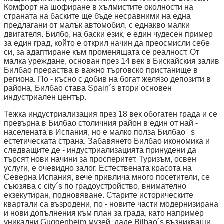
Комфорт на шофиране в хълмистите околности на
страната на баските ще бъде несравними на една
предлагани от малък автомобил, с еднакво малки
двигателя. Билбо, на баски език, е един чудесен пример
за един град, който е открил начин да преосмисли себе
си, за адаптиране към променящата се реалност. От
малка уреждане, основан през 14 век в Бискайския залив
Билбао прераства в важно търговско пристанище в
региона. По - късно с добив на богат желязо депозити в
района, Билбао става Spain´s втори основен
индустриален център.
Тежка индустриализация през 18 век обогатен града и се
превърна в Билбао столичния район в един от най -
населената в Испания, но е малко полза Билбао ' s
естетическата страна. Забавянето Билбао икономика и
следващите де - индустриализацията принудени да
търсят нови начини за просперитет. Туризъм, освен
услуги, е очевидно залог. Естествената красота на
Северна Испания, вече привлича много посетители, се
съюзява с city´s по градоустройство, внимателно
екзекутиран, подновяване. Старите историческите
квартали са възродени, по - новите части модернизирана
и нови допълнения към план за града, като например
уникални Guggenheim музей, даде Bilbao´s възникващи