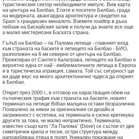
туристическия сектор необходимите импулс. Виж карта
на центъра на Билбао. Елате и посетете Билбао, града
на модерната, авангардна архитектура и свидетел на
Spain´s грандиозен миналото. Вземете roadtrip в дъха
пейзаж на Бискайския залив и получи да знаете все още
a малко мистериозни Баската страна.
Гълъб на Билбао – ла Палома летище - главният вход
към страната на баските е летището на Билбао - БИО,
разположен на 6 км северно от центъра на Билбао.
Проектиран от Сантяго Калатрава, летището на Билбао е
вероятно една от най - емблематичните летища в Европа
и в туристическа атракция, самата. Той със сигурност ще
ви даде вкус на много архитектонично чудеса да открият
в Билбао.
Открит през 2000 г., в отговор на нарастващия обем на
пътническия трафик към страната на баските, новият
терминал на летище Bilbao малцина остави безразлични.
Похвалено за някои за оригиналния си дизайн и
загриженост с естетика, на терминала е силно критикува
другите за това, че малко непрактично. Терминала,
известен също като "Ла Палома" (Dove) се състои от две
симетрични крила и тесни, остри структура между,
наподобяващ птица в полет. Уникален показване на