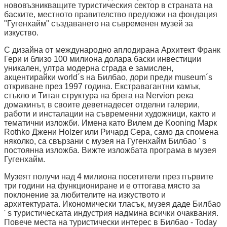
нововъзникващите туристическия сектор в страната на
баските, местното правителство предложи на фондация
"Гугенхайм" създаването на съвременен музей за
изкуство.
С дизайна от международно аплодирана Архитект Франк
Гери и близо 100 милиона долара баски инвестиции
уникален, ултра модерна сграда е замислен,
акцентирайки world´s на Билбао, дори преди museum´s
откриване през 1997 година. Екстравагантни камък,
стъкло и Титан структура на брега на Nervion река
домакинът, в своите деветнадесет отделни галерии,
работи и инсталации на съвременни художници, както и
тематични изложби. Имена като Вилем де Kooning Марк
Rothko Джени Holzer или Ричард Сера, само да спомена
няколко, са свързани с музея на Гугенхайм Билбао ' s
постоянна изложба. Вижте изложбата програма в музея
Гугенхайм.
Музеят получи над 4 милиона посетители през първите
три години на функциониране и е оттогава място за
поклонение за любителите на изкуството и
архитектурата. Икономически тласък, музея даде Билбао
' s туристическата индустрия надмина всички очаквания.
Повече места на туристически интерес в Билбао - Today