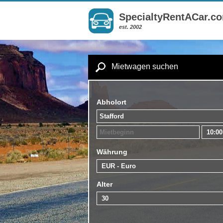
SpecialtyRentACar.c
est. 2002
Mietwagen suchen
Abholort
Währung
Alter