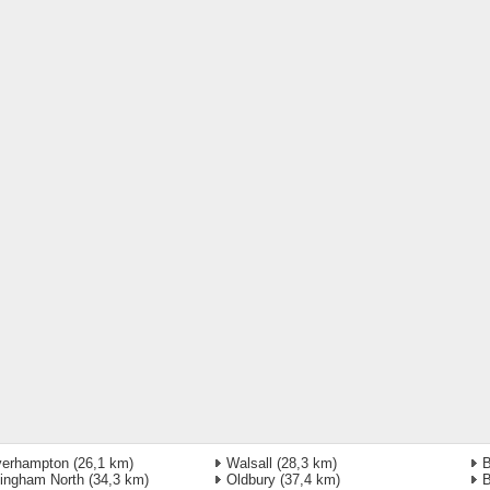
verhampton
(26,1 km)
Walsall
(28,3 km)
B
ingham North
(34,3 km)
Oldbury
(37,4 km)
B