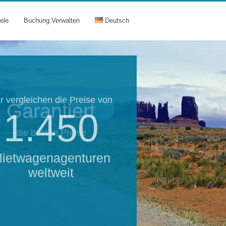
ele
Buchung Verwalten
Deutsch
r vergleichen die Preise von
Garantiert
1.450
die besten Preise
ietwagenagenturen
weltweit