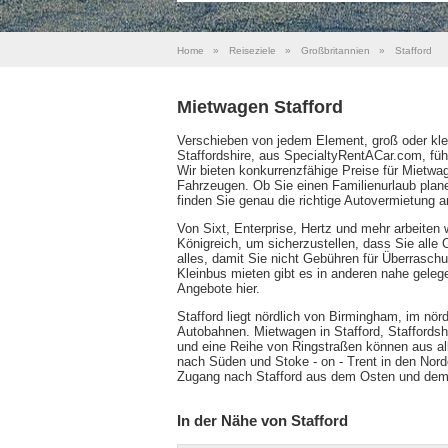
Home
»
Reiseziele
»
Großbritannien
»
Stafford
Mietwagen Stafford
Verschieben von jedem Element, groß oder klein
Staffordshire, aus SpecialtyRentACar.com, füh
Wir bieten konkurrenzfähige Preise für Mietwag
Fahrzeugen. Ob Sie einen Familienurlaub plan
finden Sie genau die richtige Autovermietung 
Von Sixt, Enterprise, Hertz und mehr arbeiten 
Königreich, um sicherzustellen, dass Sie alle
alles, damit Sie nicht Gebühren für Überrasc
Kleinbus mieten gibt es in anderen nahe gele
Angebote hier.
Stafford liegt nördlich von Birmingham, im nö
Autobahnen. Mietwagen in Stafford, Staffordshir
und eine Reihe von Ringstraßen können aus a
nach Süden und Stoke - on - Trent in den Nord
Zugang nach Stafford aus dem Osten und dem 
In der Nähe von Stafford