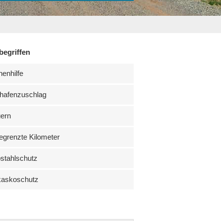
begriffen
enhilfe
hafenzuschlag
uern
grenzte Kilometer
stahlschutz
kaskoschutz