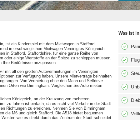
Was ist in
, ist ein Kinderspiel mit dem Mietwagen in Stafford,
Pann
rend in erschwinglichen Mietwagen Vereinigtes Königreich.
en in Stafford, Staffordshire, für eine ganze Reihe von
en oder einige Wertstoffe an der Spitze zu schleppen müssen,
Flug
an Ihre Bedürfnisse anzupassen.
wir mit all den großen Autovermietungen im Vereinigten
Ste
 Optionen zur Verfügung haben. Unsere Mietverträge beinhalten
hung sorgen. Van Vermietung ohne den Mann und Selfdrive
genen Orten wie Birmingham. Vergleichen Sie Auto mieten
Unbe
rdlichen Königreich, an der Kreuzung von mehreren
Dieb
e, zu fahren ist einfach, da es nicht viel Verkehr in der Stadt
llen Richtungen zu erreichen. Nehmen Sie von Birmingham
en die M6 und gleich Stafford. Die A518 bietet bequemen
Voll
Westen wie es direkt durch das Zentrum der Stadt schneidet.