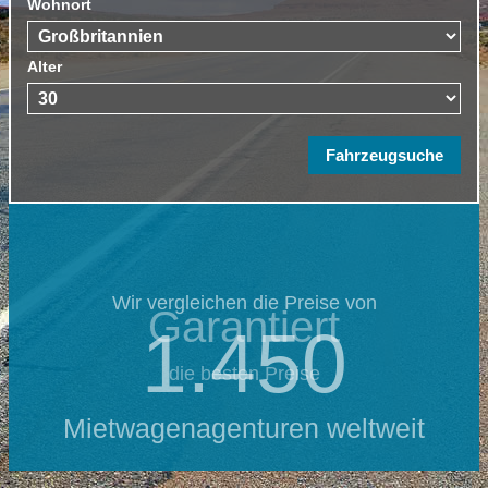
Wohnort
Alter
Wir vergleichen die Preise von
Garantiert
1.450
die besten Preise
Mietwagenagenturen weltweit