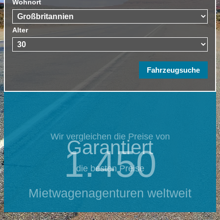
Wohnort
Alter
Wir vergleichen die Preise von
Garantiert
1.450
die besten Preise
Mietwagenagenturen weltweit