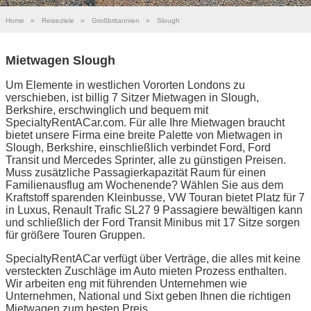
Home
»
Reiseziele
»
Großbritannien
»
Slough
Mietwagen Slough
Um Elemente in westlichen Vororten Londons zu
verschieben, ist billig 7 Sitzer Mietwagen in Slough,
Berkshire, erschwinglich und bequem mit
SpecialtyRentACar.com. Für alle Ihre Mietwagen braucht
bietet unsere Firma eine breite Palette von Mietwagen in
Slough, Berkshire, einschließlich verbindet Ford, Ford
Transit und Mercedes Sprinter, alle zu günstigen Preisen.
Muss zusätzliche Passagierkapazität Raum für einen
Familienausflug am Wochenende? Wählen Sie aus dem
Kraftstoff sparenden Kleinbusse, VW Touran bietet Platz für 7
in Luxus, Renault Trafic SL27 9 Passagiere bewältigen kann
und schließlich der Ford Transit Minibus mit 17 Sitze sorgen
für größere Touren Gruppen.
SpecialtyRentACar verfügt über Verträge, die alles mit keine
versteckten Zuschläge im Auto mieten Prozess enthalten.
Wir arbeiten eng mit führenden Unternehmen wie
Unternehmen, National und Sixt geben Ihnen die richtigen
Mietwagen zum besten Preis.