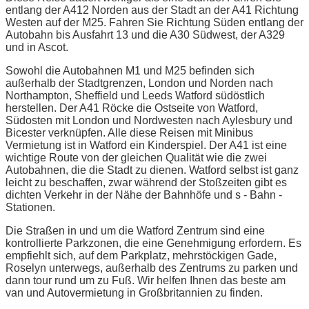
entlang der A412 Norden aus der Stadt an der A41 Richtung
Westen auf der M25. Fahren Sie Richtung Süden entlang der
Autobahn bis Ausfahrt 13 und die A30 Südwest, der A329
und in Ascot.
Sowohl die Autobahnen M1 und M25 befinden sich
außerhalb der Stadtgrenzen, London und Norden nach
Northampton, Sheffield und Leeds Watford südöstlich
herstellen. Der A41 Röcke die Ostseite von Watford,
Südosten mit London und Nordwesten nach Aylesbury und
Bicester verknüpfen. Alle diese Reisen mit Minibus
Vermietung ist in Watford ein Kinderspiel. Der A41 ist eine
wichtige Route von der gleichen Qualität wie die zwei
Autobahnen, die die Stadt zu dienen. Watford selbst ist ganz
leicht zu beschaffen, zwar während der Stoßzeiten gibt es
dichten Verkehr in der Nähe der Bahnhöfe und s - Bahn -
Stationen.
Die Straßen in und um die Watford Zentrum sind eine
kontrollierte Parkzonen, die eine Genehmigung erfordern. Es
empfiehlt sich, auf dem Parkplatz, mehrstöckigen Gade,
Roselyn unterwegs, außerhalb des Zentrums zu parken und
dann tour rund um zu Fuß. Wir helfen Ihnen das beste am
van und Autovermietung in Großbritannien zu finden.