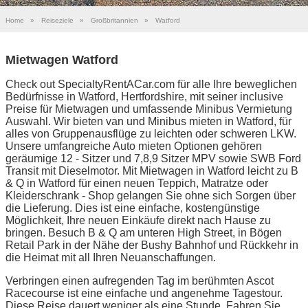
Home
»
Reiseziele
»
Großbritannien
»
Watford
Mietwagen Watford
Check out SpecialtyRentACar.com für alle Ihre beweglichen
Bedürfnisse in Watford, Hertfordshire, mit seiner inclusive
Preise für Mietwagen und umfassende Minibus Vermietung
Auswahl. Wir bieten van und Minibus mieten in Watford, für
alles von Gruppenausflüge zu leichten oder schweren LKW.
Unsere umfangreiche Auto mieten Optionen gehören
geräumige 12 - Sitzer und 7,8,9 Sitzer MPV sowie SWB Ford
Transit mit Dieselmotor. Mit Mietwagen in Watford leicht zu B
& Q in Watford für einen neuen Teppich, Matratze oder
Kleiderschrank - Shop gelangen Sie ohne sich Sorgen über
die Lieferung. Dies ist eine einfache, kostengünstige
Möglichkeit, Ihre neuen Einkäufe direkt nach Hause zu
bringen. Besuch B & Q am unteren High Street, in Bögen
Retail Park in der Nähe der Bushy Bahnhof und Rückkehr in
die Heimat mit all Ihren Neuanschaffungen.
Verbringen einen aufregenden Tag im berühmten Ascot
Racecourse ist eine einfache und angenehme Tagestour.
Diese Reise dauert weniger als eine Stunde. Fahren Sie