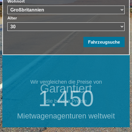
Wohnort
Alter
Wir vergleichen die Preise von
Garantiert
1.450
die besten Preise
Mietwagenagenturen weltweit