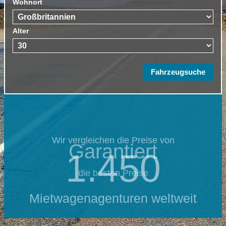
Wohnort
Alter
Wir vergleichen die Preise von
Garantiert
1.450
die besten Preise
Mietwagenagenturen weltweit