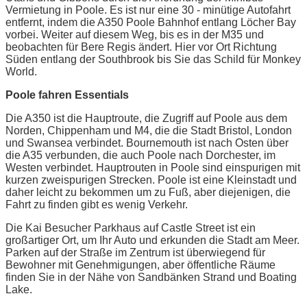
Vermietung in Poole. Es ist nur eine 30 - minütige Autofahrt
entfernt, indem die A350 Poole Bahnhof entlang Löcher Bay
vorbei. Weiter auf diesem Weg, bis es in der M35 und
beobachten für Bere Regis ändert. Hier vor Ort Richtung
Süden entlang der Southbrook bis Sie das Schild für Monkey
World.
Poole fahren Essentials
Die A350 ist die Hauptroute, die Zugriff auf Poole aus dem
Norden, Chippenham und M4, die die Stadt Bristol, London
und Swansea verbindet. Bournemouth ist nach Osten über
die A35 verbunden, die auch Poole nach Dorchester, im
Westen verbindet. Hauptrouten in Poole sind einspurigen mit
kurzen zweispurigen Strecken. Poole ist eine Kleinstadt und
daher leicht zu bekommen um zu Fuß, aber diejenigen, die
Fahrt zu finden gibt es wenig Verkehr.
Die Kai Besucher Parkhaus auf Castle Street ist ein
großartiger Ort, um Ihr Auto und erkunden die Stadt am Meer.
Parken auf der Straße im Zentrum ist überwiegend für
Bewohner mit Genehmigungen, aber öffentliche Räume
finden Sie in der Nähe von Sandbänken Strand und Boating
Lake.