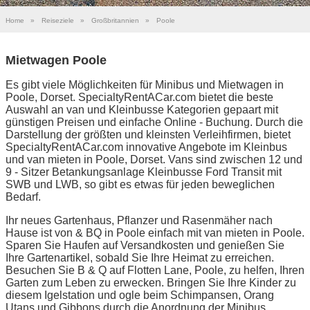
Home
»
Reiseziele
»
Großbritannien
»
Poole
Mietwagen Poole
Es gibt viele Möglichkeiten für Minibus und Mietwagen in
Poole, Dorset. SpecialtyRentACar.com bietet die beste
Auswahl an van und Kleinbusse Kategorien gepaart mit
günstigen Preisen und einfache Online - Buchung. Durch die
Darstellung der größten und kleinsten Verleihfirmen, bietet
SpecialtyRentACar.com innovative Angebote im Kleinbus
und van mieten in Poole, Dorset. Vans sind zwischen 12 und
9 - Sitzer Betankungsanlage Kleinbusse Ford Transit mit
SWB und LWB, so gibt es etwas für jeden beweglichen
Bedarf.
Ihr neues Gartenhaus, Pflanzer und Rasenmäher nach
Hause ist von & BQ in Poole einfach mit van mieten in Poole.
Sparen Sie Haufen auf Versandkosten und genießen Sie
Ihre Gartenartikel, sobald Sie Ihre Heimat zu erreichen.
Besuchen Sie B & Q auf Flotten Lane, Poole, zu helfen, Ihren
Garten zum Leben zu erwecken. Bringen Sie Ihre Kinder zu
diesem Igelstation und ogle beim Schimpansen, Orang
Utans und Gibbons durch die Anordnung der Minibus