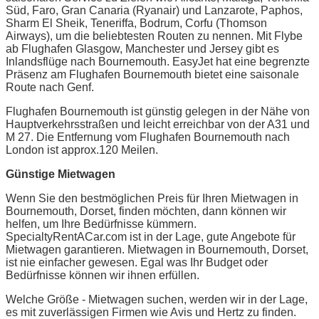
Süd, Faro, Gran Canaria (Ryanair) und Lanzarote, Paphos,
Sharm El Sheik, Teneriffa, Bodrum, Corfu (Thomson
Airways), um die beliebtesten Routen zu nennen. Mit Flybe
ab Flughafen Glasgow, Manchester und Jersey gibt es
Inlandsflüge nach Bournemouth. EasyJet hat eine begrenzte
Präsenz am Flughafen Bournemouth bietet eine saisonale
Route nach Genf.
Flughafen Bournemouth ist günstig gelegen in der Nähe von
Hauptverkehrsstraßen und leicht erreichbar von der A31 und
M 27. Die Entfernung vom Flughafen Bournemouth nach
London ist approx.120 Meilen.
Günstige Mietwagen
Wenn Sie den bestmöglichen Preis für Ihren Mietwagen in
Bournemouth, Dorset, finden möchten, dann können wir
helfen, um Ihre Bedürfnisse kümmern.
SpecialtyRentACar.com ist in der Lage, gute Angebote für
Mietwagen garantieren. Mietwagen in Bournemouth, Dorset,
ist nie einfacher gewesen. Egal was Ihr Budget oder
Bedürfnisse können wir ihnen erfüllen.
Welche Größe - Mietwagen suchen, werden wir in der Lage,
es mit zuverlässigen Firmen wie Avis und Hertz zu finden.