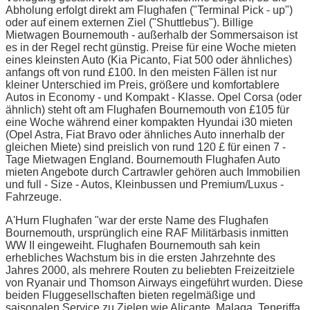
Abholung erfolgt direkt am Flughafen ("Terminal Pick - up")
oder auf einem externen Ziel ("Shuttlebus"). Billige
Mietwagen Bournemouth - außerhalb der Sommersaison ist
es in der Regel recht günstig. Preise für eine Woche mieten
eines kleinsten Auto (Kia Picanto, Fiat 500 oder ähnliches)
anfangs oft von rund £100. In den meisten Fällen ist nur
kleiner Unterschied im Preis, größere und komfortablere
Autos in Economy - und Kompakt - Klasse. Opel Corsa (oder
ähnlich) steht oft am Flughafen Bournemouth von £105 für
eine Woche während einer kompakten Hyundai i30 mieten
(Opel Astra, Fiat Bravo oder ähnliches Auto innerhalb der
gleichen Miete) sind preislich von rund 120 £ für einen 7 -
Tage Mietwagen England. Bournemouth Flughafen Auto
mieten Angebote durch Cartrawler gehören auch Immobilien
und full - Size - Autos, Kleinbussen und Premium/Luxus -
Fahrzeuge.
A'Hurn Flughafen "war der erste Name des Flughafen
Bournemouth, ursprünglich eine RAF Militärbasis inmitten
WW II eingeweiht. Flughafen Bournemouth sah kein
erhebliches Wachstum bis in die ersten Jahrzehnte des
Jahres 2000, als mehrere Routen zu beliebten Freizeitziele
von Ryanair und Thomson Airways eingeführt wurden. Diese
beiden Fluggesellschaften bieten regelmäßige und
saisonalen Service zu Zielen wie Alicante, Malaga, Teneriffa