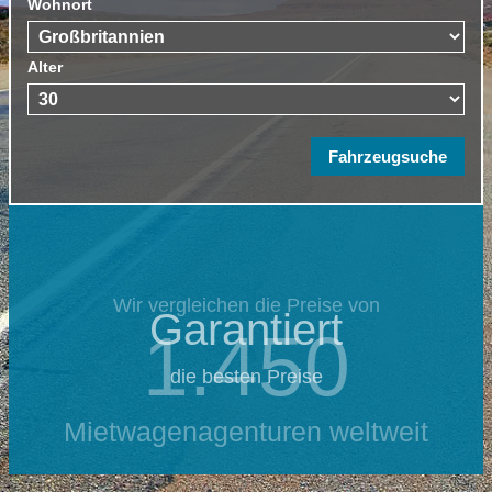
Wohnort
Alter
Wir vergleichen die Preise von
Garantiert
1.450
die besten Preise
Mietwagenagenturen weltweit