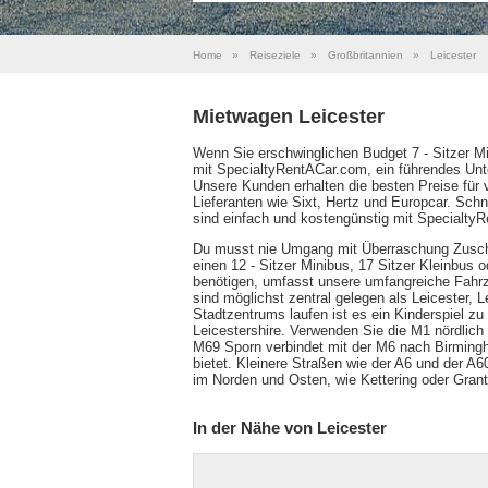
Home
»
Reiseziele
»
Großbritannien
»
Leicester
Mietwagen Leicester
Wenn Sie erschwinglichen Budget 7 - Sitzer Mi
mit SpecialtyRentACar.com, ein führendes Unt
Unsere Kunden erhalten die besten Preise für 
Lieferanten wie Sixt, Hertz und Europcar. Sc
sind einfach und kostengünstig mit Specialty
Du musst nie Umgang mit Überraschung Zuschl
einen 12 - Sitzer Minibus, 17 Sitzer Kleinbus 
benötigen, umfasst unsere umfangreiche Fahrz
sind möglichst zentral gelegen als Leicester, 
Stadtzentrums laufen ist es ein Kinderspiel zu
Leicestershire. Verwenden Sie die M1 nördlic
M69 Sporn verbindet mit der M6 nach Birming
bietet. Kleinere Straßen wie der A6 und der A
im Norden und Osten, wie Kettering oder Gran
In der Nähe von Leicester