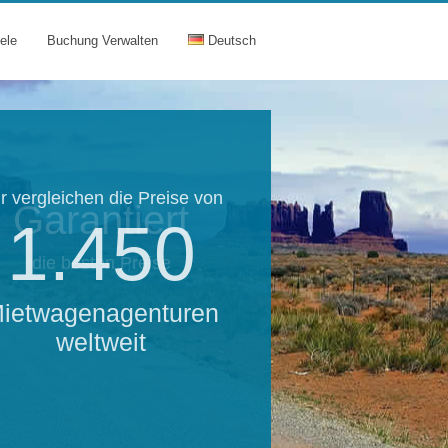
ele
Buchung Verwalten
Deutsch
r vergleichen die Preise von
Garantiert
1.450
die besten Preise
ietwagenagenturen
weltweit