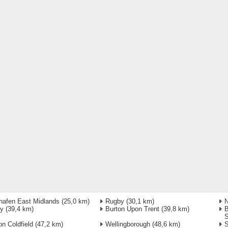
hafen East Midlands
(25,0 km)
Rugby
(30,1 km)
N
by
(39,4 km)
Burton Upon Trent
(39,8 km)
B
S
on Coldfield
(47,2 km)
Wellingborough
(48,6 km)
S