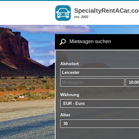
SpecialtyRentACar.c
est. 2002
Mietwagen suchen
Abholort
Währung
Alter