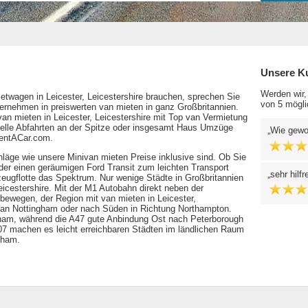
Unsere K
Werden wir,
etwagen in Leicester, Leicestershire brauchen, sprechen Sie
von 5 mögli
ernehmen in preiswerten van mieten in ganz Großbritannien.
van mieten in Leicester, Leicestershire mit Top van Vermietung
hnelle Abfahrten an der Spitze oder insgesamt Haus Umzüge
Wie gewo
RentACar.com.
äge wie unsere Minivan mieten Preise inklusive sind. Ob Sie
oder einen geräumigen Ford Transit zum leichten Transport
sehr hilf
eugflotte das Spektrum. Nur wenige Städte in Großbritannien
Leicestershire. Mit der M1 Autobahn direkt neben der
 bewegen, der Region mit van mieten in Leicester,
h an Nottingham oder nach Süden in Richtung Northampton.
ham, während die A47 gute Anbindung Ost nach Peterborough
607 machen es leicht erreichbaren Städten im ländlichen Raum
tham.