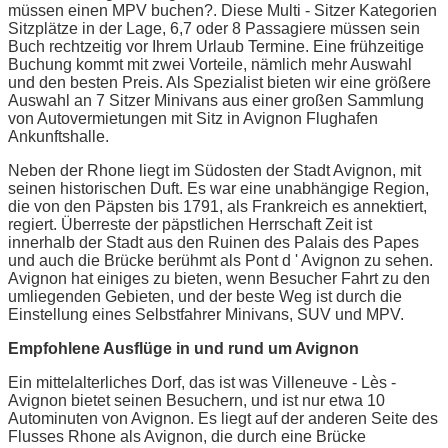
müssen einen MPV buchen?. Diese Multi - Sitzer Kategorien
Sitzplätze in der Lage, 6,7 oder 8 Passagiere müssen sein
Buch rechtzeitig vor Ihrem Urlaub Termine. Eine frühzeitige
Buchung kommt mit zwei Vorteile, nämlich mehr Auswahl
und den besten Preis. Als Spezialist bieten wir eine größere
Auswahl an 7 Sitzer Minivans aus einer großen Sammlung
von Autovermietungen mit Sitz in Avignon Flughafen
Ankunftshalle.
Neben der Rhone liegt im Südosten der Stadt Avignon, mit
seinen historischen Duft. Es war eine unabhängige Region,
die von den Päpsten bis 1791, als Frankreich es annektiert,
regiert. Überreste der päpstlichen Herrschaft Zeit ist
innerhalb der Stadt aus den Ruinen des Palais des Papes
und auch die Brücke berühmt als Pont d ' Avignon zu sehen.
Avignon hat einiges zu bieten, wenn Besucher Fahrt zu den
umliegenden Gebieten, und der beste Weg ist durch die
Einstellung eines Selbstfahrer Minivans, SUV und MPV.
Empfohlene Ausflüge in und rund um Avignon
Ein mittelalterliches Dorf, das ist was Villeneuve - Lès -
Avignon bietet seinen Besuchern, und ist nur etwa 10
Autominuten von Avignon. Es liegt auf der anderen Seite des
Flusses Rhone als Avignon, die durch eine Brücke