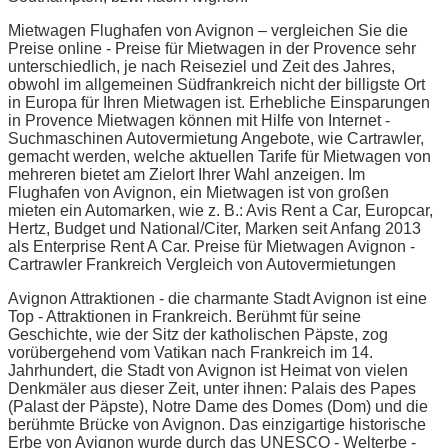
Mietwagen Flughafen von Avignon – vergleichen Sie die
Preise online - Preise für Mietwagen in der Provence sehr
unterschiedlich, je nach Reiseziel und Zeit des Jahres,
obwohl im allgemeinen Südfrankreich nicht der billigste Ort
in Europa für Ihren Mietwagen ist. Erhebliche Einsparungen
in Provence Mietwagen können mit Hilfe von Internet -
Suchmaschinen Autovermietung Angebote, wie Cartrawler,
gemacht werden, welche aktuellen Tarife für Mietwagen von
mehreren bietet am Zielort Ihrer Wahl anzeigen. Im
Flughafen von Avignon, ein Mietwagen ist von großen
mieten ein Automarken, wie z. B.: Avis Rent a Car, Europcar,
Hertz, Budget und National/Citer, Marken seit Anfang 2013
als Enterprise Rent A Car. Preise für Mietwagen Avignon -
Cartrawler Frankreich Vergleich von Autovermietungen
Avignon Attraktionen - die charmante Stadt Avignon ist eine
Top - Attraktionen in Frankreich. Berühmt für seine
Geschichte, wie der Sitz der katholischen Päpste, zog
vorübergehend vom Vatikan nach Frankreich im 14.
Jahrhundert, die Stadt von Avignon ist Heimat von vielen
Denkmäler aus dieser Zeit, unter ihnen: Palais des Papes
(Palast der Päpste), Notre Dame des Domes (Dom) und die
berühmte Brücke von Avignon. Das einzigartige historische
Erbe von Avignon wurde durch das UNESCO - Welterbe -