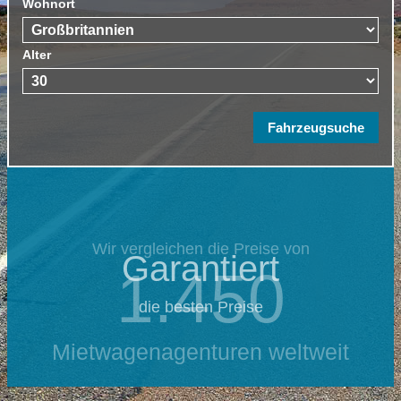
Wohnort
Alter
Wir vergleichen die Preise von
Garantiert
1.450
die besten Preise
Mietwagenagenturen weltweit