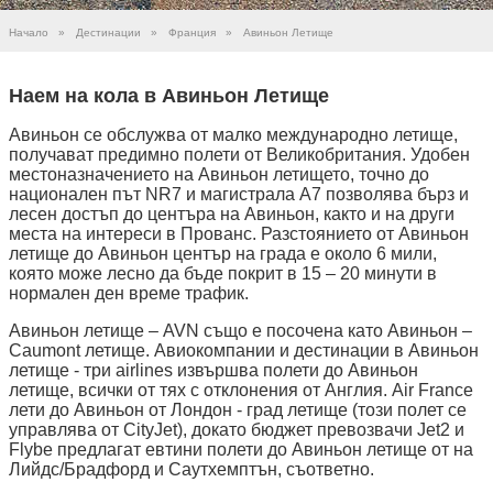
Начало
»
Дестинации
»
Франция
»
Авиньон Летище
Наем на кола в Авиньон Летище
Авиньон се обслужва от малко международно летище,
получават предимно полети от Великобритания. Удобен
местоназначението на Авиньон летището, точно до
национален път NR7 и магистрала А7 позволява бърз и
лесен достъп до центъра на Авиньон, както и на други
места на интереси в Прованс. Разстоянието от Авиньон
летище до Авиньон център на града е около 6 мили,
която може лесно да бъде покрит в 15 – 20 минути в
нормален ден време трафик.
Авиньон летище – AVN също е посочена като Авиньон –
Caumont летище. Авиокомпании и дестинации в Авиньон
летище - три airlines извършва полети до Авиньон
летище, всички от тях с отклонения от Англия. Air France
лети до Авиньон от Лондон - град летище (този полет се
управлява от CityJet), докато бюджет превозвачи Jet2 и
Flybe предлагат евтини полети до Авиньон летище от на
Лийдс/Брадфорд и Саутхемптън, съответно.