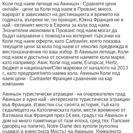
Коли под наем летище на Авиньон - Сравнете цени
онлайн - цени за Коли под наем в Прованс много,
варират в зависимост на дестинацията и времето на
годината, въпреки че, по принцип, Южна Франция не е
най - евтиният място в Европа за кола под наем.
Значителни икономии в Прованс под наем могат да
бъдат направени с помощта на интернет търсачки на
Коли под наем оферти, като Cartrawler, която показва
текущите цени за кола под наем от няколко предвижда в
местоназначение по ваш избор. В Авиньон летище, Коли
под наем е достъпна от основните наемете кола марки,
като например: Авис Коли под наем, Europcar, Hertz,
бюджет и национални/Citer маркови от началото на 2013
г., като предприятието наема кола. Авиньон Коли под
наем цени - Cartrawler Франция сравнение на кар
компании
Авиньон туристически атракции - на очарователен град
Авиньон е едно най - интересните туристически атракции
във Франция. Известен със своята история, тъй като
седалището на Католическата папи, мести временно от
Ватикана във Франция през 14 век, градът на Авиньон е
дом на много паметници от тази епоха, сред тях: Папския
(дворец на папите), Notre Dame des куполи (куполна
църква) и известната Мостът на Авиньон. Уникалното