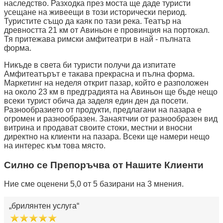
наследство. Разходка през моста ще даде туристи
усещане на живеещи в този исторически период.
Туристите също да каяк по тази река. Театър на
древността 21 км от Авиньон е провинция на портокал.
Тя притежава римски амфитеатри в най - пълната
форма.
Никъде в света би туристи получи да изпитате
Амфитеатърът е такава прекрасна и пълна форма.
Маркетинг на неделя открит пазар, който е разположен
на около 23 км в предградията на Авиньон ще бъде нещо
всеки турист обича да заделя един ден да посети.
Разнообразието от продукти, предлагани на пазара е
огромен и разнообразен. Занаятчии от разнообразен вид
витрина и продават своите стоки, местни и вносни
директно на клиенти на пазара. Всеки ще намери нещо
на интерес към това място.
Силно се Препоръчва от Нашите Клиенти
Ние сме оценени 5,0 от 5 базирани на 3 мнения.
брилянтен услуга