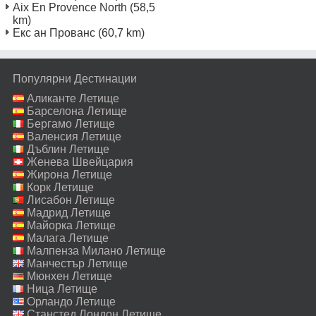
Aix En Provence North
(58,5
km)
Екс ан Прованс
(60,7 km)
Популярни Дестинации
Аликанте Летище
Барселона Летище
Бергамо Летище
Валенсия Летище
Дъблин Летище
Женева Швейцария
Летище
Жирона Летище
Корк Летище
Лисабон Летище
Мадрид Летище
Майорка Летище
Малага Летище
Малпенза Милано Летище
Манчестър Летище
Мюнхен Летище
Ница Летище
Орландо Летище
Станстед Лондон Летище