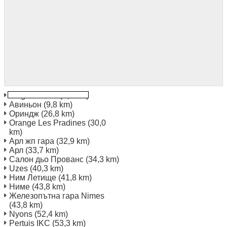
Avignon TGV
(9,4 km)
Авиньон
(9,8 km)
Ориндж
(26,8 km)
Orange Les Pradines
(30,0
km)
Арл жп гара
(32,9 km)
Арл
(33,7 km)
Салон дьо Прованс
(34,3 km)
Uzes
(40,3 km)
Ним Летище
(41,8 km)
Ниме
(43,8 km)
Железопътна гара Nimes
(43,8 km)
Nyons
(52,4 km)
Pertuis IKC
(53,3 km)