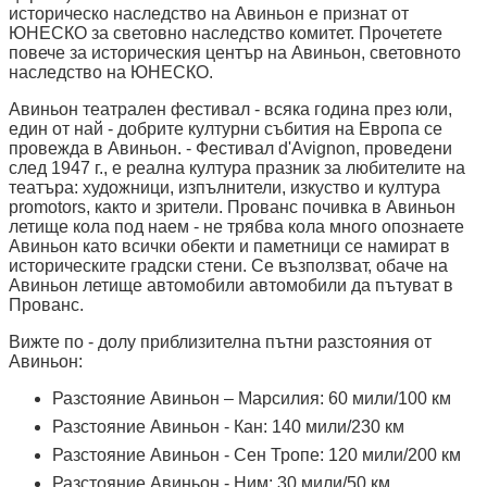
историческо наследство на Авиньон е признат от
ЮНЕСКО за световно наследство комитет. Прочетете
повече за историческия център на Авиньон, световното
наследство на ЮНЕСКО.
Авиньон театрален фестивал - всяка година през юли,
един от най - добрите културни събития на Европа се
провежда в Авиньон. - Фестивал d'Avignon, проведени
след 1947 г., е реална култура празник за любителите на
театъра: художници, изпълнители, изкуство и култура
promotors, както и зрители. Прованс почивка в Авиньон
летище кола под наем - не трябва кола много опознаете
Авиньон като всички обекти и паметници се намират в
историческите градски стени. Се възползват, обаче на
Авиньон летище автомобили автомобили да пътуват в
Прованс.
Вижте по - долу приблизителна пътни разстояния от
Авиньон:
Разстояние Авиньон – Марсилия: 60 мили/100 км
Разстояние Авиньон - Кан: 140 мили/230 км
Разстояние Авиньон - Сен Тропе: 120 мили/200 км
Разстояние Авиньон - Ним: 30 мили/50 км