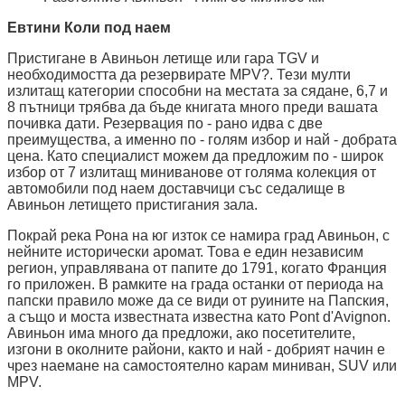
Евтини Коли под наем
Пристигане в Авиньон летище или гара TGV и
необходимостта да резервирате MPV?. Тези мулти
излитащ категории способни на местата за сядане, 6,7 и
8 пътници трябва да бъде книгата много преди вашата
почивка дати. Резервация по - рано идва с две
преимущества, а именно по - голям избор и най - добрата
цена. Като специалист можем да предложим по - широк
избор от 7 излитащ миниванове от голяма колекция от
автомобили под наем доставчици със седалище в
Авиньон летището пристигания зала.
Покрай река Рона на юг изток се намира град Авиньон, с
нейните исторически аромат. Това е един независим
регион, управлявана от папите до 1791, когато Франция
го приложен. В рамките на града останки от периода на
папски правило може да се види от руините на Папския,
а също и моста известната известна като Pont d'Avignon.
Авиньон има много да предложи, ако посетителите,
изгони в околните райони, както и най - добрият начин е
чрез наемане на самостоятелно карам миниван, SUV или
MPV.