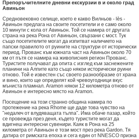
Препоръчителните дневни екскурзии в и около град
Авиньон
Средновековно селище, което е какво Вилньов - lès -
Авиньон предлага на своите посетители и е само около
10 минути с кола от Авиньон. Той се намира от другата
страна на река Рона от Авиньон, свързани с мост. Тук
също посетителите могат да изпитват наличието на
папски правилото от руините на структури от исторически
период. Прованс към южната част на Авиньон около 70
км от пътя се намира на живописния регион Прованс.
Туристите получават да опита с изглед към заснежените
планини на Алпите като също някои исторически руини
отново. Той е известен със своето разнообразие от храна
и вино, които ще определят кой чревоугодници вкус
мъниста пламнал. Aramon някои 12 километра отново от
Авиньон е интересно място на Aramon.
Посещение на този странно община намира по
протежение на река Rhome ще даде това чувство на
"недалеч от влудяващата тълпа". Има обаче пазар, който
се провежда през деня, където туристите могат да
вдигнеш интересни сувенири. Каяк в Рона на 25
километра от Авиньон е този мост през река Gardon. Тя
датира от римската епоха и сега един от NNESCO призна