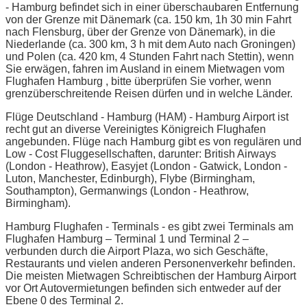
- Hamburg befindet sich in einer überschaubaren Entfernung
von der Grenze mit Dänemark (ca. 150 km, 1h 30 min Fahrt
nach Flensburg, über der Grenze von Dänemark), in die
Niederlande (ca. 300 km, 3 h mit dem Auto nach Groningen)
und Polen (ca. 420 km, 4 Stunden Fahrt nach Stettin), wenn
Sie erwägen, fahren im Ausland in einem Mietwagen vom
Flughafen Hamburg , bitte überprüfen Sie vorher, wenn
grenzüberschreitende Reisen dürfen und in welche Länder.
Flüge Deutschland - Hamburg (HAM) - Hamburg Airport ist
recht gut an diverse Vereinigtes Königreich Flughafen
angebunden. Flüge nach Hamburg gibt es von regulären und
Low - Cost Fluggesellschaften, darunter: British Airways
(London - Heathrow), Easyjet (London - Gatwick, London -
Luton, Manchester, Edinburgh), Flybe (Birmingham,
Southampton), Germanwings (London - Heathrow,
Birmingham).
Hamburg Flughafen - Terminals - es gibt zwei Terminals am
Flughafen Hamburg – Terminal 1 und Terminal 2 –
verbunden durch die Airport Plaza, wo sich Geschäfte,
Restaurants und vielen anderen Personenverkehr befinden.
Die meisten Mietwagen Schreibtischen der Hamburg Airport
vor Ort Autovermietungen befinden sich entweder auf der
Ebene 0 des Terminal 2.