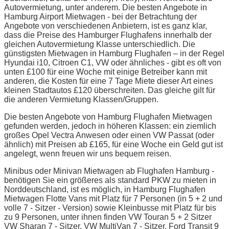
Autovermietung, unter anderem. Die besten Angebote in
Hamburg Airport Mietwagen - bei der Betrachtung der
Angebote von verschiedenen Anbietern, ist es ganz klar,
dass die Preise des Hamburger Flughafens innerhalb der
gleichen Autovermietung Klasse unterschiedlich. Die
günstigsten Mietwagen in Hamburg Flughafen – in der Regel
Hyundai i10, Citroen C1, VW oder ähnliches - gibt es oft von
unten £100 für eine Woche mit einige Betreiber kann mit
anderen, die Kosten für eine 7 Tage Miete dieser Art eines
kleinen Stadtautos £120 überschreiten. Das gleiche gilt für
die anderen Vermietung Klassen/Gruppen.
Die besten Angebote von Hamburg Flughafen Mietwagen
gefunden werden, jedoch in höheren Klassen: ein ziemlich
großes Opel Vectra Anwesen oder einen VW Passat (oder
ähnlich) mit Preisen ab £165, für eine Woche ein Geld gut ist
angelegt, wenn freuen wir uns bequem reisen.
Minibus oder Minivan Mietwagen ab Flughafen Hamburg -
benötigen Sie ein größeres als standard PKW zu mieten in
Norddeutschland, ist es möglich, in Hamburg Flughafen
Mietwagen Flotte Vans mit Platz für 7 Personen (in 5 + 2 und
volle 7 - Sitzer - Version) sowie Kleinbusse mit Platz für bis
zu 9 Personen, unter ihnen finden VW Touran 5 + 2 Sitzer
VW Sharan 7 - Sitzer, VW MultiVan 7 - Sitzer, Ford Transit 9