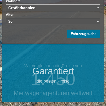
Wohnort
Alter
Wir vergleichen die Preise von
Garantiert
1.450
die besten Preise
Mietwagenagenturen weltweit