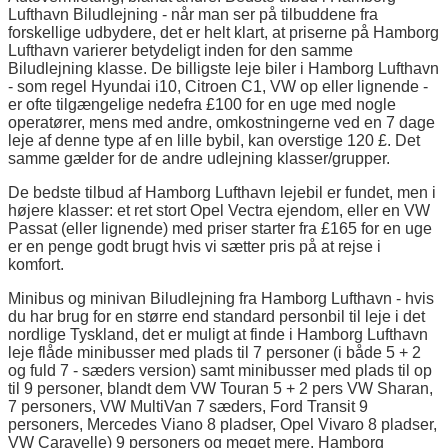
Lufthavn Biludlejning - når man ser på tilbuddene fra
forskellige udbydere, det er helt klart, at priserne på Hamborg
Lufthavn varierer betydeligt inden for den samme
Biludlejning klasse. De billigste leje biler i Hamborg Lufthavn
- som regel Hyundai i10, Citroen C1, VW op eller lignende -
er ofte tilgængelige nedefra £100 for en uge med nogle
operatører, mens med andre, omkostningerne ved en 7 dage
leje af denne type af en lille bybil, kan overstige 120 £. Det
samme gælder for de andre udlejning klasser/grupper.
De bedste tilbud af Hamborg Lufthavn lejebil er fundet, men i
højere klasser: et ret stort Opel Vectra ejendom, eller en VW
Passat (eller lignende) med priser starter fra £165 for en uge
er en penge godt brugt hvis vi sætter pris på at rejse i
komfort.
Minibus og minivan Biludlejning fra Hamborg Lufthavn - hvis
du har brug for en større end standard personbil til leje i det
nordlige Tyskland, det er muligt at finde i Hamborg Lufthavn
leje flåde minibusser med plads til 7 personer (i både 5 + 2
og fuld 7 - sæders version) samt minibusser med plads til op
til 9 personer, blandt dem VW Touran 5 + 2 pers VW Sharan,
7 personers, VW MultiVan 7 sæders, Ford Transit 9
personers, Mercedes Viano 8 pladser, Opel Vivaro 8 pladser,
VW Caravelle) 9 personers og meget mere. Hamborg