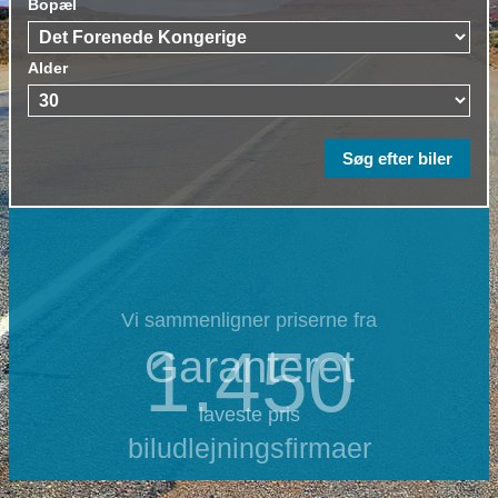
Bopæl
Alder
Vi sammenligner priserne fra
1.450
Garanteret
laveste pris
biludlejningsfirmaer