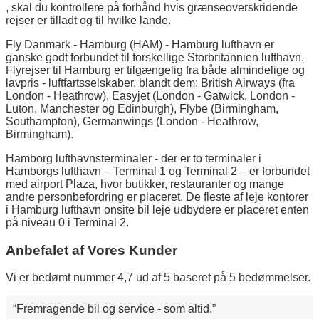
, skal du kontrollere på forhånd hvis grænseoverskridende
rejser er tilladt og til hvilke lande.
Fly Danmark - Hamburg (HAM) - Hamburg lufthavn er
ganske godt forbundet til forskellige Storbritannien lufthavn.
Flyrejser til Hamburg er tilgængelig fra både almindelige og
lavpris - luftfartsselskaber, blandt dem: British Airways (fra
London - Heathrow), Easyjet (London - Gatwick, London -
Luton, Manchester og Edinburgh), Flybe (Birmingham,
Southampton), Germanwings (London - Heathrow,
Birmingham).
Hamborg lufthavnsterminaler - der er to terminaler i
Hamborgs lufthavn – Terminal 1 og Terminal 2 – er forbundet
med airport Plaza, hvor butikker, restauranter og mange
andre personbefordring er placeret. De fleste af leje kontorer
i Hamburg lufthavn onsite bil leje udbydere er placeret enten
på niveau 0 i Terminal 2.
Anbefalet af Vores Kunder
Vi er bedømt nummer 4,7 ud af 5 baseret på 5 bedømmelser.
Fremragende bil og service - som altid.