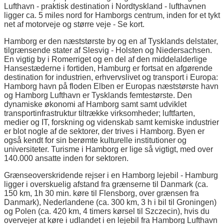
Lufthavn - praktisk destination i Nordtyskland - lufthavnen
ligger ca. 5 miles nord for Hamborgs centrum, inden for et tykt
net af motorveje og større veje - Se kort.
Hamborg er den næststørste by og en af Tysklands delstater,
tilgrænsende stater af Slesvig - Holsten og Niedersachsen.
En vigtig by i Romerriget og en del af den middelalderlige
Hansestæderne i fortiden, Hamburg er fortsat en afgørende
destination for industrien, erhvervslivet og transport i Europa:
Hamborg havn på floden Elben er Europas næststørste havn
og Hamborg Lufthavn er Tysklands femtestørste. Den
dynamiske økonomi af Hamborg samt samt udviklet
transportinfrastruktur tiltrække virksomheder; luftfarten,
medier og IT, forskning og videnskab samt kemiske industrier
er blot nogle af de sektorer, der trives i Hamborg. Byen er
også kendt for sin berømte kulturelle institutioner og
universiteter. Turisme i Hamborg er lige så vigtigt, med over
140.000 ansatte inden for sektoren.
Grænseoverskridende rejser i en Hamborg lejebil - Hamburg
ligger i overskuelig afstand fra grænserne til Danmark (ca.
150 km, 1h 30 min. køre til Flensborg, over grænsen fra
Danmark), Nederlandene (ca. 300 km, 3 h i bil til Groningen)
og Polen (ca. 420 km, 4 timers kørsel til Szczecin), hvis du
overvejer at køre i udlandet i en lejebil fra Hamborg Lufthavn