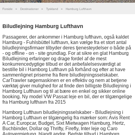
Forside
»
Destinationer
»
Tyskland
»
Hamburg Lufthavn
Biludlejning Hamburg Lufthavn
Passagerer, der ankommer i Hamburg lufthavn, også kaldet
Hamburg - Fuhlsbüttel lufthavn, kan vælge fra et stort antal
biludlejningsfirmaer tilbyder deres tjenesteydelser o både på
- og offline - on - site grundlag. For at sikre en glat Hamburg
Biludlejning erfaringer og drage fordel af de mest
konkurrencedygtige tilbud er det anbefalelsesværdigt at
bestille bil i Hamborg Lufthavn på forhånd og efter at have
sammenlignet priserne fra flere biludlejningsselskaber.
CarTrawler søgemaskinen er en effektiv og nem at betjene
værktøj giver mulighed for at finde den billigste Biludlejning i
Hamborg Lufthavn og til at bære en enkel og sikker online
booking. Ny model VW Passat leje en bil, der er tilgængelige
fra Hamburg lufthavn fra 2015
Hamborg Lufthavn biludlejningsselskaber - Biludlejning i
Hamborg Lufthavn er tilgængelig fra mærker som: Avis Rent
A Car, Europcar, Budget, Sixt Mietwagen Hamburg, Hertz,
Buchbinder, Dollar og Thrifty, Firefly, Inter leje og Caro
Autovermietung, blandt andre. Bedste tilbud i Hamborg