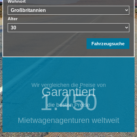
Wohnort
Alter
Wir vergleichen die Preise von
Garantiert
1.450
die besten Preise
Mietwagenagenturen weltweit