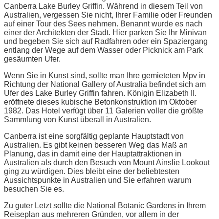
Canberra Lake Burley Griffin. Während in diesem Teil von
Australien, vergessen Sie nicht, Ihrer Familie oder Freunden
auf einer Tour des Sees nehmen. Benannt wurde es nach
einer der Architekten der Stadt. Hier parken Sie Ihr Minivan
und begeben Sie sich auf Radfahren oder ein Spaziergang
entlang der Wege auf dem Wasser oder Picknick am Park
gesäumten Ufer.
Wenn Sie in Kunst sind, sollte man Ihre gemieteten Mpv in
Richtung der National Gallery of Australia befindet sich am
Ufer des Lake Burley Griffin fahren. Königin Elizabeth II.
eröffnete dieses kubische Betonkonstruktion im Oktober
1982. Das Hotel verfügt über 11 Galerien voller die größte
Sammlung von Kunst überall in Australien.
Canberra ist eine sorgfältig geplante Hauptstadt von
Australien. Es gibt keinen besseren Weg das Maß an
Planung, das in damit eine der Hauptattraktionen in
Australien als durch den Besuch von Mount Ainslie Lookout
ging zu würdigen. Dies bleibt eine der beliebtesten
Aussichtspunkte in Australien und Sie erfahren warum
besuchen Sie es.
Zu guter Letzt sollte die National Botanic Gardens in Ihrem
Reiseplan aus mehreren Gründen, vor allem in der