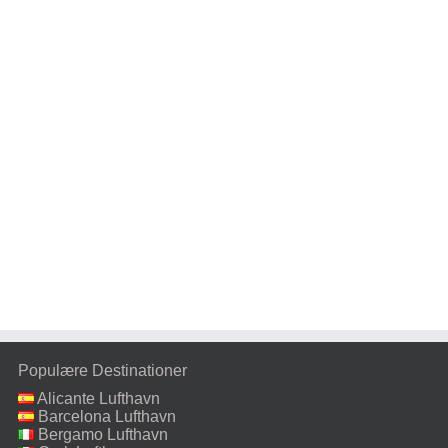
Populære Destinationer
Alicante Lufthavn
Barcelona Lufthavn
Bergamo Lufthavn