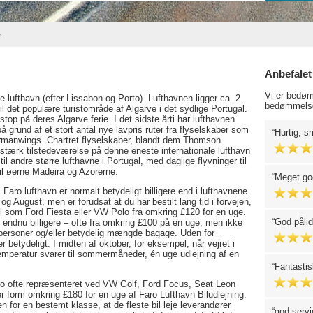
n
Anbefalet
Vi er bedøm
e lufthavn (efter Lissabon og Porto). Lufthavnen ligger ca. 2
bedømmelse
il det populære turistområde af Algarve i det sydlige Portugal.
stop på deres Algarve ferie. I det sidste årti har lufthavnen
 grund af et stort antal nye lavpris ruter fra flyselskaber som
Hurtig, s
ermanwings. Chartret flyselskaber, blandt dem Thomson
tærk tilstedeværelse på denne eneste internationale lufthavn
il andre større lufthavne i Portugal, med daglige flyvninger til
il øerne Madeira og Azorerne.
Meget go
 i Faro lufthavn er normalt betydeligt billigere end i lufthavnene
 og August, men er forudsat at du har bestilt lang tid i forvejen,
il som Ford Fiesta eller VW Polo fra omkring £120 for en uge.
God pålid
er endnu billigere – ofte fra omkring £100 på en uge, men ikke
personer og/eller betydelig mængde bagage. Uden for
r betydeligt. I midten af oktober, for eksempel, når vejret i
emperatur svarer til sommermåneder, én uge udlejning af en
Fantastis
ro ofte repræsenteret ved VW Golf, Ford Focus, Seat Leon
jer form omkring £180 for en uge af Faro Lufthavn Biludlejning.
en for en bestemt klasse, at de fleste bil leje leverandører
god servi