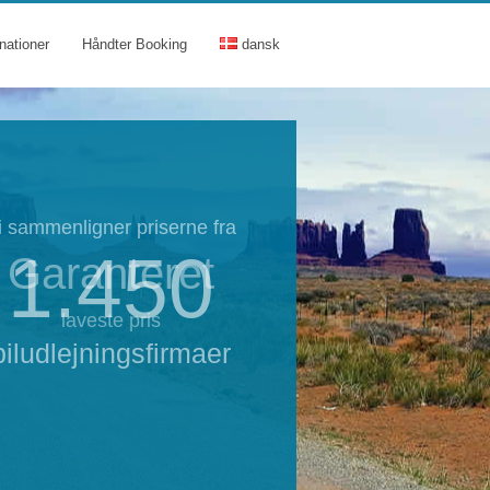
nationer
Håndter Booking
dansk
i sammenligner priserne fra
1.450
Garanteret
laveste pris
biludlejningsfirmaer