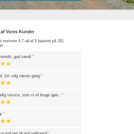
 af Vores Kunder
t nummer 4,7 ud af 5 baseret på 331
r.
mertefri, god værdi.
d, 1st valg næste gang.
elig service, som vi vil bruge igen...
k.
ce god ren bil god velkomst