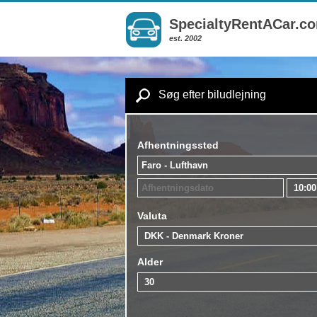
SpecialtyRentACar.c
est. 2002
Søg efter biludlejning
Afhentningssted
Valuta
Alder