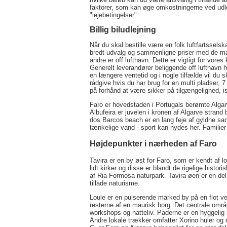
faktorer, som kan øge omkostningerne ved udlejn
"lejebetingelser".
Billig biludlejning
Når du skal bestille være en folk luftfartssels
bredt udvalg og sammenligne priser med de man
andre er off lufthavn. Dette er vigtigt for vor
Generelt leverandører beliggende off lufthavn h
en længere ventetid og i nogle tilfælde vil du s
rådgive hvis du har brug for en multi pladser,
på forhånd at være sikker på tilgængelighed, 
Faro er hovedstaden i Portugals berømte Algar
Albufeira er juvelen i kronen af Algarve stran
dos Barcos beach er en lang feje af gyldne sa
tænkelige vand - sport kan nydes her. Familier 
Højdepunkter i nærheden af Faro
Tavira er en by øst for Faro, som er kendt af 
lidt kirker og disse er blandt de rigelige histor
af Ria Formosa naturpark. Tavira øen er en de
tillade naturisme.
Loule er en pulserende marked by på en flot v
resterne af en maurisk borg. Det centrale omr
workshops og natteliv. Paderne er en hyggelig
Andre lokale trækker omfatter Xorino huler og 