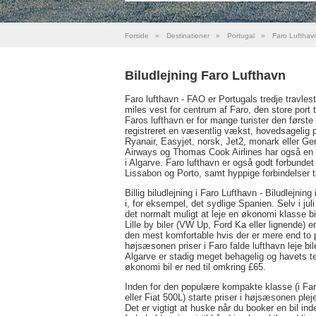
Forside
»
Destinationer
»
Portugal
»
Faro Lufthav
Biludlejning Faro Lufthavn
Faro lufthavn - FAO er Portugals tredje travlest
miles vest for centrum af Faro, den store port t
Faros lufthavn er for mange turister den første 
registreret en væsentlig vækst, hovedsagelig på
Ryanair, Easyjet, norsk, Jet2, monark eller G
Airways og Thomas Cook Airlines har også en s
i Algarve. Faro lufthavn er også godt forbundet t
Lissabon og Porto, samt hyppige forbindelser t
Billig biludlejning i Faro Lufthavn - Biludlejning
i, for eksempel, det sydlige Spanien. Selv i juli
det normalt muligt at leje en økonomi klasse b
Lille by biler (VW Up, Ford Ka eller lignende) 
den mest komfortable hvis der er mere end to 
højsæsonen priser i Faro falde lufthavn leje bile
Algarve er stadig meget behagelig og havets t
økonomi bil er ned til omkring £65.
Inden for den populære kompakte klasse (i Fa
eller Fiat 500L) starte priser i højsæsonen ple
Det er vigtigt at huske når du booker en bil ind