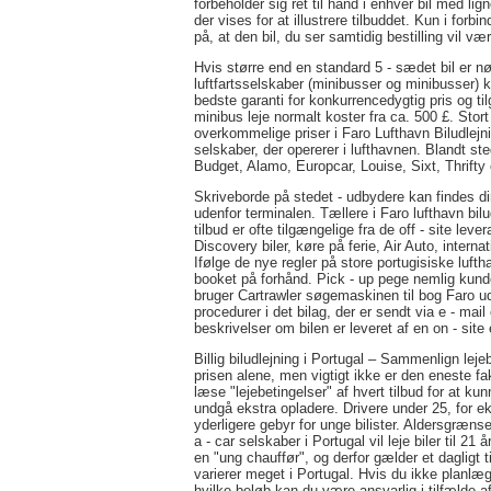
forbeholder sig ret til hånd i enhver bil med lig
der vises for at illustrere tilbuddet. Kun i for
på, at den bil, du ser samtidig bestilling vil 
Hvis større end en standard 5 - sædet bil er nø
luftfartsselskaber (minibusser og minibusser) k
bedste garanti for konkurrencedygtig pris og 
minibus leje normalt koster fra ca. 500 £. Stort
overkommelige priser i Faro Lufthavn Biludlejnin
selskaber, der opererer i lufthavnen. Blandt st
Budget, Alamo, Europcar, Louise, Sixt, Thrifty
Skriveborde på stedet - udbydere kan findes d
udenfor terminalen. Tællere i Faro lufthavn bi
tilbud er ofte tilgængelige fra de off - site le
Discovery biler, køre på ferie, Air Auto, internat
Ifølge de nye regler på store portugisiske luftha
booket på forhånd. Pick - up pege nemlig kunder
bruger Cartrawler søgemaskinen til bog Faro udl
procedurer i det bilag, der er sendt via e - mail 
beskrivelser om bilen er leveret af en on - site e
Billig biludlejning i Portugal – Sammenlign lejeb
prisen alene, men vigtigt ikke er den eneste fak
læse "lejebetingelser" af hvert tilbud for at ku
undgå ekstra opladere. Drivere under 25, for e
yderligere gebyr for unge bilister. Aldersgrænsen
a - car selskaber i Portugal vil leje biler til 
en "ung chauffør", og derfor gælder et dagligt
varierer meget i Portugal. Hvis du ikke planlæg
hvilke beløb kan du være ansvarlig i tilfælde