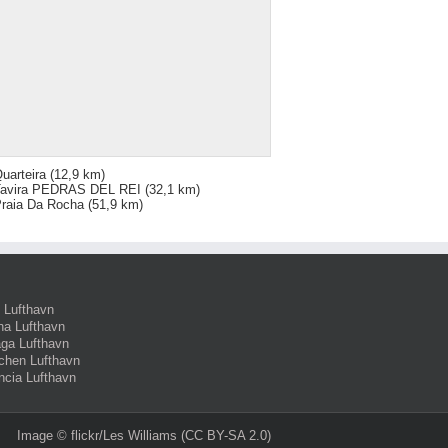
uarteira
(12,9 km)
Tavira PEDRAS DEL REI
(32,1 km)
raia Da Rocha
(51,9 km)
 Lufthavn
na Lufthavn
ga Lufthavn
hen Lufthavn
ncia Lufthavn
Image ©
flickr/Les Williams
(CC BY-SA 2.0)‎