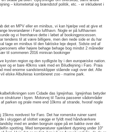
ing – kilometertal og brændstof politik, etc. - er inkluderet i
kab det en MPV eller en minibus, vi kan hjælpe ved at give et
ge leverandører i Faro lufthavn. Nogle er på lufthavnen
es kunde og vi fremhæve dette i løbet af bookingprocessen.
ar tendens til at være billigere, men den nede side er du har
kal tage en minibus til den faktiske leje depot. Sidste ord af
 7 personers eller højere behage behage bog mindst 2 måneder
især til sommeren 2016 minivan bookinger
ve kysten region og den sydligste by i den europæiske nation.
d byer og er bare 40kms væk med en Biludlejning i Faro. Praia
nd med enorme sandstensklipper stående vagt over det. Alle
vil elske Albufeiras kombineret zoo - marine park.
lokalbefolkningen som Cidade das Igrejinhas. Igrejinhas betyder
iske strukturer i byen. Motorvej til Tavira passerer vådområder
l af parken og prale mere end 10kms af strande, hvoraf nogle
ej 15kms nordvest for Faro. Det har romerske ruiner samt
åde i skyggen af slottet vægge er fyldt med håndværkere
 landsby med en anden borgruin oppe på en bakke over det.
delfin spotting. Med temperaturer sjældent dypning under 10°