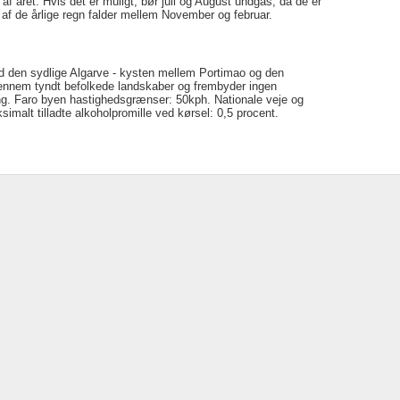
 af året. Hvis det er muligt, bør juli og August undgås, da de er
f de årlige regn falder mellem November og februar.
med den sydlige Algarve - kysten mellem Portimao og den
nnem tyndt befolkede landskaber og frembyder ingen
ing. Faro byen hastighedsgrænser: 50kph. Nationale veje og
malt tilladte alkoholpromille ved kørsel: 0,5 procent.