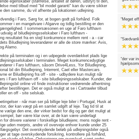
nende egenskaber (størrelse, antallet af døren, udstyr) til den,
bindelse med tilbud med "bil model garanti" kan du være sikker
være den samme, du vil afhente på lokationen udlejning.
dvendig i Faro, Sørg for, at bogen godt på forhånd. Folk
Meget eff
ommer i en mangelvare i Algarve og tidlig bestilling er den
tilgængelighed. I sommersæsonen en uge af Faro lufthavn
 udvalg af biludlejningsselskaber i Faro lufthavn -
g resultatet fra en stejl konkurrence mellem rent - a - car
Sædvanli
edets Biludlejning leverandører er alle de store mærker: Avis,
 og Alamo.
irekte på terminalen og i en udpegede overdækket plads lige
der var i
ludlejningsselskaber i terminalen. Meget konkurrencedygtige
hjælpso
verandører i Faro lufthavn, såsom Drive4Less, Yor Biludlejning,
ional bil din Biludlejning, Interrent, Cael eller Mastercars.
vne er Biludlejning fra off - site - udbydere kun muligt når
s i Faro lufthavn off - site biludlejningsselskaber. Kunder, der
ejningsbil online vil finde instruktioner vedrørende afhentning
efter bestillingen. Det er også muligt at se i Cartrawler tilbud
ller en off - site selskab.
etingelser - når man ser på billige leje biler i Portugal, Husk at
tor, der kan vægt på en samlet udgift af leje. Tag tid til at
nne vælge den ene, der virker bedst for dig og gør det muligt at
ksempel, bør være klar over, at de kan være underlagt
 for drivere varierer i forskellige biludlejere; mens nogle rent -
21 årige uden merpris, andre vil overveje enhver kunde under 25
 tillægsgebyr. Det overskydende beløb på udlejningsbiler også
ger at tage overskydende forsikring, kontrollere på forhånd,
 af en skade på bilen. Oplysninger om overskud, samt andre