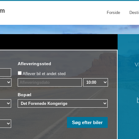
om
Forside
Desti
Afleveringssted
V
Aflever bil et andet sted
Bopæl