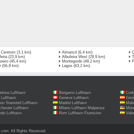
 Centrum
(3,1 km)
Almancil
(6,4 km)
Q
feira
(23,9 km)
Albufeira West
(29,9 km)
oeiro
(45,4 km)
Montegordo
(49,2 km)
P
r
(56,8 km)
Lagos
(63,2 km)
elona Lufthavn
Bergamo Lufthavn
Cork
 Lufthavn
Geneve Lufthavn
Giro
on Stansted Lufthavn
Madrid Lufthavn
Mala
hester Lufthavn
Milano Lufthavn Malpensa
Münc
ndo Lufthavn
Rom Lufthavn Fiumicino
Vale
.com. All Rights Reserved.‎