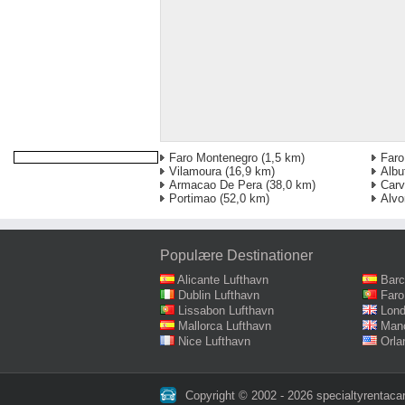
Faro Montenegro
(1,5 km)
Faro
Vilamoura
(16,9 km)
Albu
Armacao De Pera
(38,0 km)
Carv
Portimao
(52,0 km)
Alvo
Populære Destinationer
Alicante Lufthavn
Barc
Dublin Lufthavn
Faro
Lissabon Lufthavn
Lond
Mallorca Lufthavn
Manc
Nice Lufthavn
Orla
Copyright © 2002 - 2026 specialtyrentacar