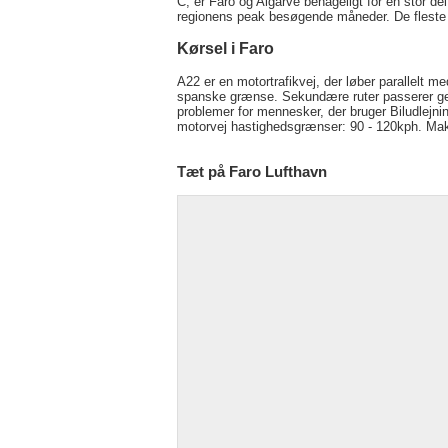
C, er Faro og Algarve behageligt for en stor del
regionens peak besøgende måneder. De fleste a
Kørsel i Faro
A22 er en motortrafikvej, der løber parallelt 
spanske grænse. Sekundære ruter passerer ge
problemer for mennesker, der bruger Biludlejn
motorvej hastighedsgrænser: 90 - 120kph. Maksi
Tæt på Faro Lufthavn