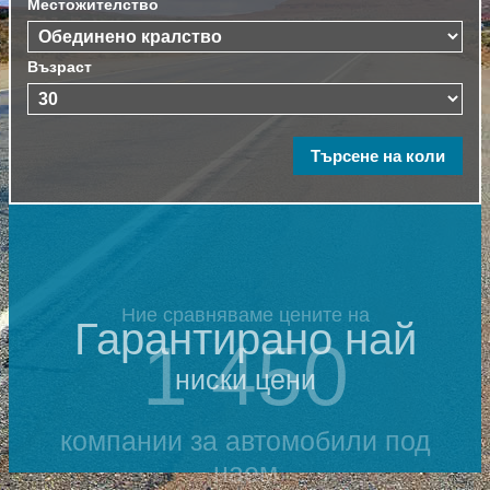
Местожителство
Възраст
Ние сравняваме цените на
Гарантирано най
1 450
ниски цени
компании за автомобили под
наем