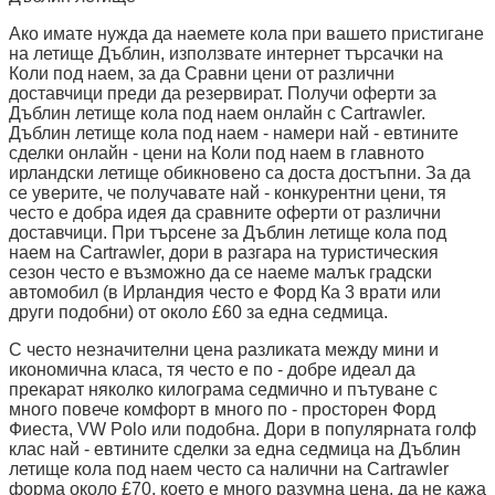
Ако имате нужда да наемете кола при вашето пристигане
на летище Дъблин, използвате интернет търсачки на
Коли под наем, за да Сравни цени от различни
доставчици преди да резервират. Получи оферти за
Дъблин летище кола под наем онлайн с Cartrawler.
Дъблин летище кола под наем - намери най - евтините
сделки онлайн - цени на Коли под наем в главното
ирландски летище обикновено са доста достъпни. За да
се уверите, че получавате най - конкурентни цени, тя
често е добра идея да сравните оферти от различни
доставчици. При търсене за Дъблин летище кола под
наем на Cartrawler, дори в разгара на туристическия
сезон често е възможно да се наеме малък градски
автомобил (в Ирландия често е Форд Ка 3 врати или
други подобни) от около £60 за една седмица.
С често незначителни цена разликата между мини и
икономична класа, тя често е по - добре идеал да
прекарат няколко килограма седмично и пътуване с
много повече комфорт в много по - просторен Форд
Фиеста, VW Polo или подобна. Дори в популярната голф
клас най - евтините сделки за една седмица на Дъблин
летище кола под наем често са налични на Cartrawler
форма около £70, което е много разумна цена, да не кажа