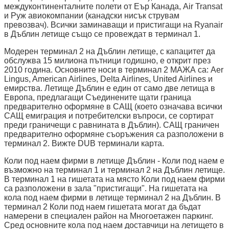
междуконтиненталните полети от Еър Канада, Air Transat
и Руж авиокомпании (канадски нисък струвам
превозвач). Всички заминаващи и пристигащи на Ryanair
в Дъблин летище също се провеждат в терминал 1.
Модерен терминал 2 на Дъблин летище, с капацитет да
обслужва 15 милиона пътници годишно, е открит през
2010 година. Основните носи в терминал 2 МАЖА са: Aer
Lingus, American Airlines, Delta Airlines, United Airlines и
емирства. Летище Дъблин е един от само две летища в
Европа, предлагащи Съединените щати граница
предварително оформяне в САЩ (което означава всички
САЩ емиграция и потребителски въпроси, се сортират
преди граничещи с равнината в Дъблин). САЩ граничен
предварително оформяне съоръжения са разположени в
терминал 2. Вижте DUB терминали карта.
Коли под наем фирми в летище Дъблин - Коли под наем е
възможно на терминал 1 и терминал 2 на Дъблин летище.
В терминал 1 на гишетата на място Коли под наем фирми
са разположени в зала "пристигащи". На гишетата на
кола под наем фирми в летище терминал 2 на Дъблин. В
терминал 2 Коли под наем гишетата могат да бъдат
намерени в специален район на Многоетажен паркинг.
Сред основните кола под наем доставчици на летището в