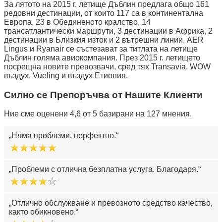
За лятото на 2015 г. летище Дъблин предлага общо 161
редовни дестинации, от които 117 са в континентална
Европа, 23 в Обединеното кралство, 14
трансатлантически маршрути, 3 дестинации в Африка, 2
дестинации в Близкия изток и 2 вътрешни линии. AER
Lingus и Ryanair се състезават за титлата на летище
Дъблин голяма авиокомпания. През 2015 г. летището
посрещна новите превозвачи, сред тях Transavia, WOW
въздух, Vueling и въздух Етиопия.
Силно се Препоръчва от Нашите Клиенти
Ние сме оценени 4,6 от 5 базирани на 127 мнения.
Няма проблеми, перфектно.
Проблеми с отлична безплатна услуга. Благодаря.
Отлично обслужване и превозното средство качество,
както обикновено.