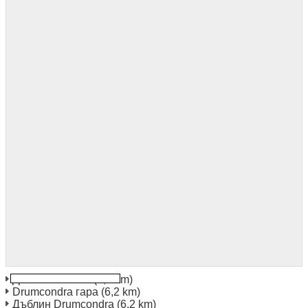
Дъблин мечове
(3,6 km)
Drumcondra гара
(6,2 km)
Дъблин Drumcondra
(6,2 km)