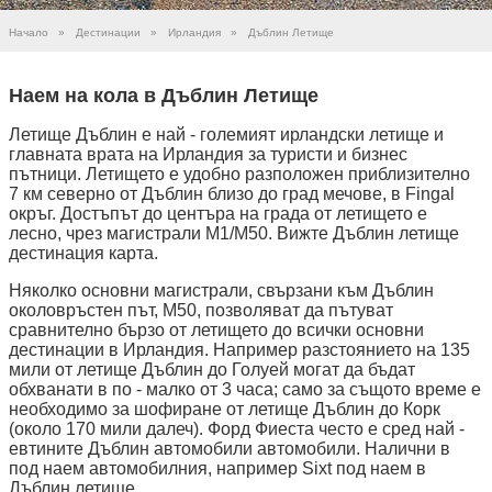
Начало
»
Дестинации
»
Ирландия
»
Дъблин Летище
Наем на кола в Дъблин Летище
Летище Дъблин е най - големият ирландски летище и
главната врата на Ирландия за туристи и бизнес
пътници. Летището е удобно разположен приблизително
7 км северно от Дъблин близо до град мечове, в Fingal
окръг. Достъпът до центъра на града от летището е
лесно, чрез магистрали M1/M50. Вижте Дъблин летище
дестинация карта.
Няколко основни магистрали, свързани към Дъблин
околовръстен път, M50, позволяват да пътуват
сравнително бързо от летището до всички основни
дестинации в Ирландия. Например разстоянието на 135
мили от летище Дъблин до Голуей могат да бъдат
обхванати в по - малко от 3 часа; само за същото време е
необходимо за шофиране от летище Дъблин до Корк
(около 170 мили далеч). Форд Фиеста често е сред най -
евтините Дъблин автомобили автомобили. Налични в
под наем автомобилния, например Sixt под наем в
Дъблин летище