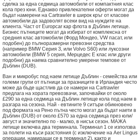
сделка за една седмица автомобили от компактния клас
кола през юни. Еднакво привлекателни оферти могат да
бъдат намерени на Cartrawler в широк кръг от класове
автомобили да задоволят всеки вид на нуждите на
клиента. Част от Europcar кар флота в Дъблин летище.
Бизнес пътниците могат да избират от комплексна от
средния клас автомобили (Форд Мондео, VW пасат, или
подобен) до пълноразмерни превозни средства
(например BMW Серия 3, или Volvo S60) или луксозни
автомобили (BMW 5 серия, Мерцедес Е клас или други
подобни) да наема сравнително умерени темпове от
Дъблин (DUB).
Ван и микробус под наем летище Дъблин - семейства или
големи групи от пътници за празниците в Ирландия често
може да бъде щастлив да се намери на Cartrawler
предлага на хората превозвачи, започвайки от около
£290 за една седмица на Дъблин летище кола под наем в
разгара на сезона. Най - евтините 9 ситъри обикновено
под формата на Рено пътна често могат да бъдат наети в
Дъблин (DUB) от около £570 за една седмица през юли/
август и значително по - малко, в нисък сезон. МАЖА
летище включва два терминала. Терминал 1 се използва
за полети на къси разстояния (с изключение на Aer Lingus
операции, намиращи се в терминал 2), както и