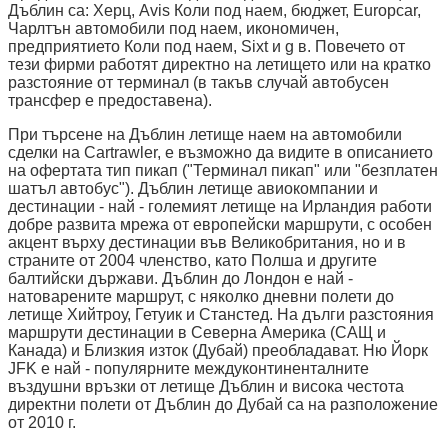
Дъблин са: Херц, Avis Коли под наем, бюджет, Europcar,
Чарлтън автомобили под наем, икономичен,
предприятието Коли под наем, Sixt и g в. Повечето от
тези фирми работят директно на летището или на кратко
разстояние от терминал (в такъв случай автобусен
трансфер е предоставена).
При търсене на Дъблин летище наем на автомобили
сделки на Cartrawler, е възможно да видите в описанието
на офертата тип пикап ("Терминал пикап" или "безплатен
шатъл автобус"). Дъблин летище авиокомпании и
дестинации - най - големият летище на Ирландия работи
добре развита мрежа от европейски маршрути, с особен
акцент върху дестинации във Великобритания, но и в
страните от 2004 членство, като Полша и другите
балтийски държави. Дъблин до Лондон е най -
натоварените маршрут, с няколко дневни полети до
летище Хийтроу, Гетуик и Станстед. На дълги разстояния
маршрути дестинации в Северна Америка (САЩ и
Канада) и Близкия изток (Дубай) преобладават. Ню Йорк
JFK е най - популярните междуконтиненталните
въздушни връзки от летище Дъблин и висока честота
директни полети от Дъблин до Дубай са на разположение
от 2010 г.