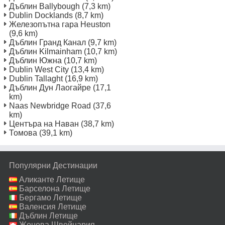
Дъблин Ballybough
(7,3 km)
Dublin Docklands
(8,7 km)
Железопътна гара Heuston
(9,6 km)
Дъблин Гранд Канал
(9,7 km)
Дъблин Kilmainham
(10,7 km)
Дъблин Южна
(10,7 km)
Dublin West City
(13,4 km)
Dublin Tallaght
(16,9 km)
Дъблин Дун Лаогайре
(17,1
km)
Naas Newbridge Road
(37,6
km)
Центъра на Наван
(38,7 km)
Томова
(39,1 km)
Популярни Дестинации
Аликанте Летище
Барселона Летище
Бергамо Летище
Валенсия Летище
Дъблин Летище
Женева Швейцария