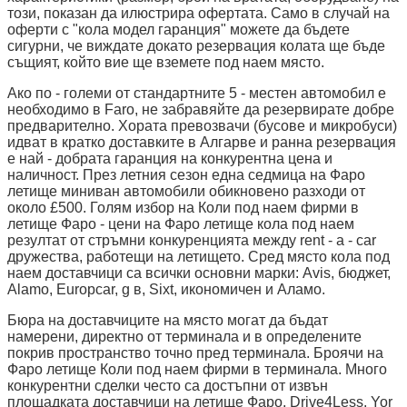
този, показан да илюстрира офертата. Само в случай на
оферти с "кола модел гаранция" можете да бъдете
сигурни, че виждате докато резервация колата ще бъде
същият, който вие ще вземете под наем място.
Ако по - големи от стандартните 5 - местен автомобил е
необходимо в Faro, не забравяйте да резервирате добре
предварително. Хората превозвачи (бусове и микробуси)
идват в кратко доставките в Алгарве и ранна резервация
е най - добрата гаранция на конкурентна цена и
наличност. През летния сезон една седмица на Фаро
летище миниван автомобили обикновено разходи от
около £500. Голям избор на Коли под наем фирми в
летище Фаро - цени на Фаро летище кола под наем
резултат от стръмни конкуренцията между rent - a - car
дружества, работещи на летището. Сред място кола под
наем доставчици са всички основни марки: Avis, бюджет,
Alamo, Europcar, g в, Sixt, икономичен и Аламо.
Бюра на доставчиците на място могат да бъдат
намерени, директно от терминала и в определените
покрив пространство точно пред терминала. Броячи на
Фаро летище Коли под наем фирми в терминала. Много
конкурентни сделки често са достъпни от извън
площадката доставчици на летище Фаро, Drive4Less, Yor