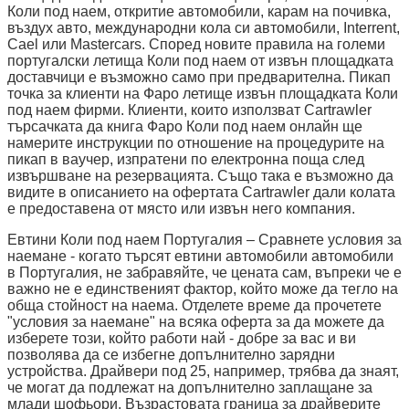
Коли под наем, откритие автомобили, карам на почивка,
въздух авто, международни кола си автомобили, Interrent,
Cael или Mastercars. Според новите правила на големи
португалски летища Коли под наем от извън площадката
доставчици е възможно само при предварителна. Пикап
точка за клиенти на Фаро летище извън площадката Коли
под наем фирми. Клиенти, които използват Cartrawler
търсачката да книга Фаро Коли под наем онлайн ще
намерите инструкции по отношение на процедурите на
пикап в ваучер, изпратени по електронна поща след
извършване на резервацията. Също така е възможно да
видите в описанието на офертата Cartrawler дали колата
е предоставена от място или извън него компания.
Евтини Коли под наем Португалия – Сравнете условия за
наемане - когато търсят евтини автомобили автомобили
в Португалия, не забравяйте, че цената сам, въпреки че е
важно не е единственият фактор, който може да тегло на
обща стойност на наема. Отделете време да прочетете
"условия за наемане" на всяка оферта за да можете да
изберете този, който работи най - добре за вас и ви
позволява да се избегне допълнително зарядни
устройства. Драйвери под 25, например, трябва да знаят,
че могат да подлежат на допълнително заплащане за
млади шофьори. Възрастовата граница за драйверите