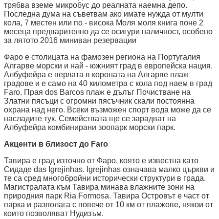
трябва вземе микробус до реалната наемна депо.
Последна дума на съветвам ако имате нужда от мулти
кола, 7 местен или по - висока Моля моля книга поне 2
месеца предварително да се осигури наличност, особено
за лятото 2016 миниван резервации
Фаро е столицата на фамозен региона на Португалия
Алгарве морски и най - южният град в европейска нация.
Албуфейра е перлата в короната на Алгарве плаж
градове и е само на 40 километра с кола под наем в град
Faro. Прая dos Barcos плаж е дълъг Почистване на
Златни пясъци с огромни пясъчник скали постоянна
охрана над него. Всеки възможен спорт вода може да се
насладите тук. Семействата ще се зарадват на
Албуфейра комбинирани зоопарк морски парк.
Акценти в близост до Faro
Тавира е град източно от Фаро, която е известна като
Сидаде das Igrejinhas. Igrejinhas означава малко църкви и
те са сред многобройни исторически структури в града.
Магистралата към Тавира минава влажните зони на
природния парк Ria Formosa. Тавира Островът е част от
парка и разполага с повече от 10 км от плажове, някои от
които позволяват Нудизъм.