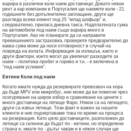
варира в различни коли наем доставчици; Докато някои
рент а кар компании в Португалия ще наемете коли - 21
годишните без допълнително заплащане, други ще
разгледа всеки клиент под 25 "млад шофьор" и,
следователно, прилага дневна такса. Надплатената сума
на автомобили под наем също варира много в
Португалия. Ако не планирате да си направите
превишението застраховка, проверете предварително до
каква сума може да носи отговорност в случай на
повреда на колата. Информация за излишък, както и
други фактори, които могат да увеличат разходите за
наем – политика пробег и гориво и т.н. - е включена в
"под наем условия".
Евтини Коли под наем
Когато имате нужда да резервирате превозвач на хора
да бъде MPV или микробус, ние може да ви помогне чрез
осигуряване на широк избор и сравняване на цените с
много доставчици на летище Фаро. Някои са на летището,
други са извън летище. Този факт е важен за нашите
клиенти и ние подчертаваме това по време на процеса
на резервация. Като цяло доставчиците, разположен до
летище са склонни да бъдат по - евтини, но определени
страна е, имате по - дълъг чакам и в някои случаи ще