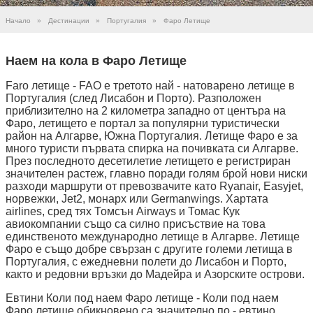
Начало
»
Дестинации
»
Португалия
»
Фаро Летище
Наем на кола в Фаро Летище
Faro летище - FAO е третото най - натоварено летище в
Португалия (след Лисабон и Порто). Разположен
приблизително на 2 километра западно от центъра на
Фаро, летището е портал за популярни туристически
район на Алгарве, Южна Португалия. Летище Фаро е за
много туристи първата спирка на почивката си Алгарве.
През последното десетилетие летището е регистриран
значителен растеж, главно поради голям брой нови ниски
разходи маршрути от превозвачите като Ryanair, Easyjet,
норвежки, Jet2, монарх или Germanwings. Хартата
airlines, сред тях Томсън Airways и Томас Кук
авиокомпании също са силно присъствие на това
единственото международно летище в Алгарве. Летище
Фаро е също добре свързан с другите големи летища в
Португалия, с ежедневни полети до Лисабон и Порто,
както и редовни връзки до Мадейра и Азорските острови.
Евтини Коли под наем Фаро летище - Коли под наем
Фаро летище обикновено са значително по - евтино,