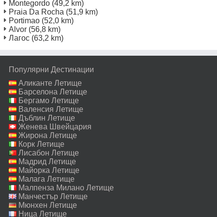
Montegordo
(49,2 km)
Praia Da Rocha
(51,9 km)
Portimao
(52,0 km)
Alvor
(56,8 km)
Лагос
(63,2 km)
Популярни Дестинации
Аликанте Летище
Барселона Летище
Бергамо Летище
Валенсия Летище
Дъблин Летище
Женева Швейцария
Летище
Жирона Летище
Корк Летище
Лисабон Летище
Мадрид Летище
Майорка Летище
Малага Летище
Малпенза Милано Летище
Манчестър Летище
Мюнхен Летище
Ница Летище