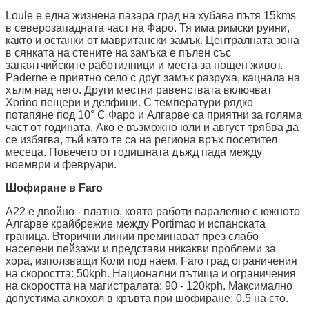
Loule е една жизнена пазара град на хубава пътя 15kms
в северозападната част на Фаро. Тя има римски руини,
както и останки от мавритански замък. Централната зона
в сянката на стените на замъка е пълен със
занаятчийските работилници и места за нощен живот.
Paderne е приятно село с друг замък разруха, кацнала на
хълм над него. Други местни равенствата включват
Xorino пещери и делфини. С температури рядко
потапяне под 10° C Фаро и Алгарве са приятни за голяма
част от годината. Ако е възможно юли и август трябва да
се избягва, тъй като те са на региона връх посетител
месеца. Повечето от годишната дъжд пада между
ноември и февруари.
Шофиране в Faro
А22 е двойно - платно, която работи паралелно с южното
Алгарве крайбрежие между Portimao и испанската
граница. Вторични линии преминават през слабо
населени пейзажи и представи никакви проблеми за
хора, използващи Коли под наем. Faro град ограничения
на скоростта: 50kph. Национални пътища и ограничения
на скоростта на магистралата: 90 - 120kph. Максимално
допустима алкохол в кръвта при шофиране: 0.5 на сто.