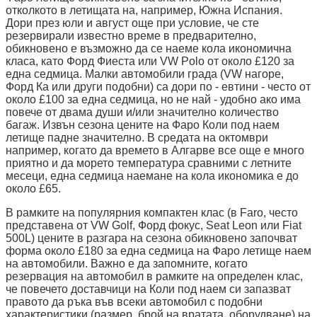
отколкото в летищата на, например, Южна Испания.
Дори през юли и август още при условие, че сте
резервирали известно време в предварително,
обикновено е възможно да се наеме кола икономична
класа, като Форд Фиеста или VW Polo от около £120 за
една седмица. Малки автомобили града (VW нагоре,
Форд Ка или други подобни) са дори по - евтини - често от
около £100 за една седмица, но не най - удобно ако има
повече от двама души и/или значително количество
багаж. Извън сезона цените на Фаро Коли под наем
летище падне значително. В средата на октомври
например, когато да времето в Алгарве все още е много
приятно и да морето температура сравними с летните
месеци, една седмица наемане на кола икономика е до
около £65.
В рамките на популярния компактен клас (в Faro, често
представена от VW Golf, Форд фокус, Seat Leon или Fiat
500L) цените в разгара на сезона обикновено започват
форма около £180 за една седмица на Фаро летище наем
на автомобили. Важно е да запомните, когато
резервация на автомобил в рамките на определен клас,
че повечето доставчици на Коли под наем си запазват
правото да ръка във всеки автомобил с подобни
характеристики (размер, брой на вратата, оборудване) на