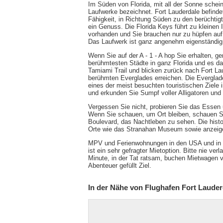
Im Süden von Florida, mit all der Sonne schein
Laufwerke bezeichnet. Fort Lauderdale befindet 
Fähigkeit, in Richtung Süden zu den berüchtig
ein Genuss. Die Florida Keys führt zu kleinen 
vorhanden und Sie brauchen nur zu hüpfen auf U
Das Laufwerk ist ganz angenehm eigenständig
Wenn Sie auf der A - 1 - A hop Sie erhalten, g
berühmtesten Städte in ganz Florida und es da
Tamiami Trail und blicken zurück nach Fort La
berühmten Everglades erreichen. Die Everglade
eines der meist besuchten touristischen Ziele 
und erkunden Sie Sumpf voller Alligatoren un
Vergessen Sie nicht, probieren Sie das Essen 
Wenn Sie schauen, um Ort bleiben, schauen Si
Boulevard, das Nachtleben zu sehen. Die histo
Orte wie das Stranahan Museum sowie anzeig
MPV und Ferienwohnungen in den USA und in 
ist ein sehr gefragter Mietoption. Bitte nie ve
Minute, in der Tat ratsam, buchen Mietwagen v
Abenteuer gefüllt Ziel.
In der Nähe von Flughafen Fort Lauder