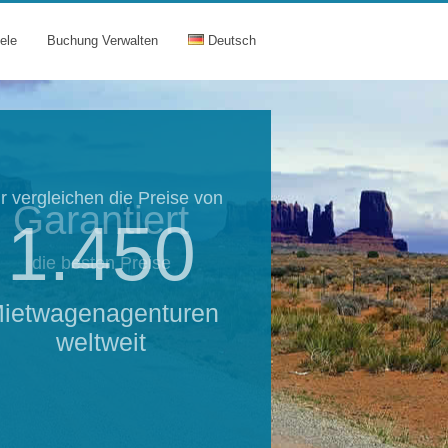
ele
Buchung Verwalten
Deutsch
r vergleichen die Preise von
Garantiert
1.450
die besten Preise
ietwagenagenturen
weltweit