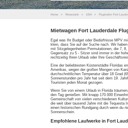
Home
»
Reiseziele
»
USA
»
Flughafen Fort Laude
Mietwagen Fort Lauderdale Flu
Egal was Ihr Budget oder Bedürfnisse MPV mie
klein, dass Sie auf der Suche nach. Wir haben
mit Sitzgelegenheiten Permutationen, die 7, 
Gegensatz zu 5 - Sitzer sind immer in der ho
rechtzeitig Ihren Urlaub oder Ihre Geschäftsrei
Eine der beliebtesten Küstenstädte Floridas en
Amerikas, wegen der großen Mengen von Kanäle
durchschnittlichen Temperatur über 18 Grad (6
Sonnenstunden pro Jahr hat seit dem 19. Jahrh
Touristen jeden Monat gezogen.
Wenn Sie von einem Urlaub in Florida träumen, 
den Tag genießen. Mit knapp 170.000 Einwohne
Gemeinschaft von vielen verschiedenen Kulture
die weit über tausend Jahre mit die Tequesta I
einen historischen Rundgang durch wenn du ni
Sonnenschein.
Empfohlene Laufwerke in Fort Laud