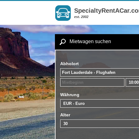
SpecialtyRentACar.c
est. 2002
Mietwagen suchen
Abholort
Währung
Alter