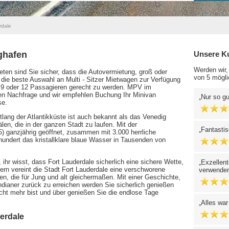
rdale
ghafen
Unsere K
Werden wir,
ten sind Sie sicher, dass die Autovermietung, groß oder
von 5 mögli
 die beste Auswahl an Multi - Sitzer Mietwagen zur Verfügung
8, 9 oder 12 Passagieren gerecht zu werden. MPV im
hen Nachfrage und wir empfehlen Buchung Ihr Minivan
Nur so g
se.
tlang der Atlantikküste ist auch bekannt als das Venedig
n, die in der ganzen Stadt zu laufen. Mit der
Fantastis
5) ganzjährig geöffnet, zusammen mit 3.000 herrliche
undert das kristallklare blaue Wasser in Tausenden von
ihr wisst, dass Fort Lauderdale sicherlich eine sichere Wette,
Exzellent
rn vereint die Stadt Fort Lauderdale eine verschworene
verwende
n, die für Jung und alt gleichermaßen. Mit einer Geschichte,
ndianer zurück zu erreichen werden Sie sicherlich genießen
cht mehr bist und über genießen Sie die endlose Tage
Alles war
erdale