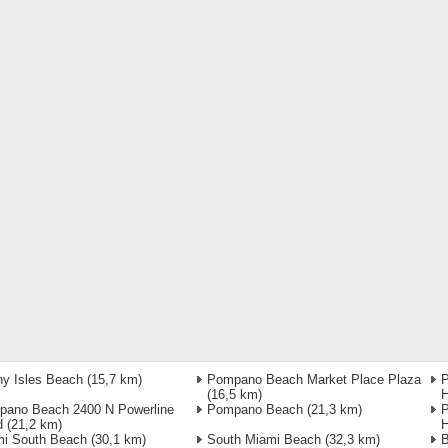
y Isles Beach
(15,7 km)
Pompano Beach Market Place Plaza
P
(16,5 km)
H
ano Beach 2400 N Powerline
Pompano Beach
(21,3 km)
P
d
(21,2 km)
H
i South Beach
(30,1 km)
South Miami Beach
(32,3 km)
B