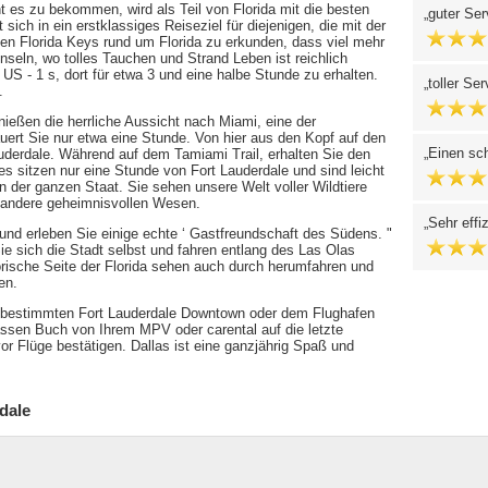
t es zu bekommen, wird als Teil von Florida mit die besten
guter Ser
sich in ein erstklassiges Reiseziel für diejenigen, die mit der
ten Florida Keys rund um Florida zu erkunden, dass viel mehr
Inseln, wo tolles Tauchen und Strand Leben ist reichlich
S - 1 s, dort für etwa 3 und eine halbe Stunde zu erhalten.
toller Se
.
enießen die herrliche Aussicht nach Miami, eine der
uert Sie nur etwa eine Stunde. Von hier aus den Kopf auf den
Einen sch
uderdale. Während auf dem Tamiami Trail, erhalten Sie den
s sitzen nur eine Stunde von Fort Lauderdale und sind leicht
in der ganzen Staat. Sie sehen unsere Welt voller Wildtiere
d andere geheimnisvollen Wesen.
Sehr effi
und erleben Sie einige echte ‘ Gastfreundschaft des Südens. "
e sich die Stadt selbst und fahren entlang des Las Olas
rische Seite der Florida sehen auch durch herumfahren und
en.
bestimmten Fort Lauderdale Downtown oder dem Flughafen
rlassen Buch von Ihrem MPV oder carental auf die letzte
or Flüge bestätigen. Dallas ist eine ganzjährig Spaß und
dale