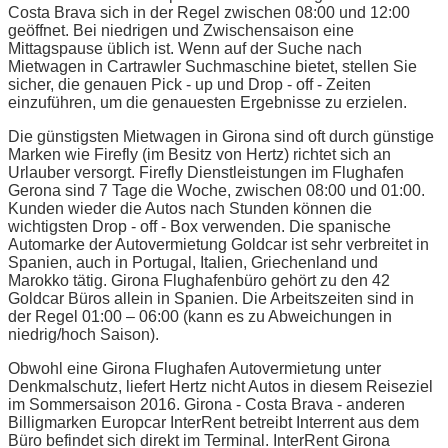
Costa Brava sich in der Regel zwischen 08:00 und 12:00
geöffnet. Bei niedrigen und Zwischensaison eine
Mittagspause üblich ist. Wenn auf der Suche nach
Mietwagen in Cartrawler Suchmaschine bietet, stellen Sie
sicher, die genauen Pick - up und Drop - off - Zeiten
einzuführen, um die genauesten Ergebnisse zu erzielen.
Die günstigsten Mietwagen in Girona sind oft durch günstige
Marken wie Firefly (im Besitz von Hertz) richtet sich an
Urlauber versorgt. Firefly Dienstleistungen im Flughafen
Gerona sind 7 Tage die Woche, zwischen 08:00 und 01:00.
Kunden wieder die Autos nach Stunden können die
wichtigsten Drop - off - Box verwenden. Die spanische
Automarke der Autovermietung Goldcar ist sehr verbreitet in
Spanien, auch in Portugal, Italien, Griechenland und
Marokko tätig. Girona Flughafenbüro gehört zu den 42
Goldcar Büros allein in Spanien. Die Arbeitszeiten sind in
der Regel 01:00 – 06:00 (kann es zu Abweichungen in
niedrig/hoch Saison).
Obwohl eine Girona Flughafen Autovermietung unter
Denkmalschutz, liefert Hertz nicht Autos in diesem Reiseziel
im Sommersaison 2016. Girona - Costa Brava - anderen
Billigmarken Europcar InterRent betreibt Interrent aus dem
Büro befindet sich direkt im Terminal. InterRent Girona