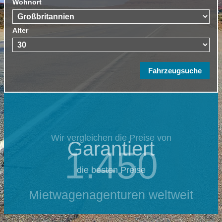
Wohnort
Alter
Wir vergleichen die Preise von
Garantiert
1.450
die besten Preise
Mietwagenagenturen weltweit