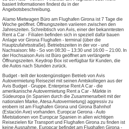
basiert Informationen findest du in der
Angebotsbeschreibung.
Alamo Mietwagen Büro am Flughafen Girona ist 7 Tage die
Woche geöffnet. Öffnungszeiten variieren zwischen den
Jahreszeiten. Schreibtisch von Avis, einer der bekanntesten
Rent a Car - Filialen befinden sich in speziell dafür bauen
Anlage vor Girona Flughafen - terminal (über die
Hauptzufahrtsstraße). Betriebszeiten in der vor - und
Nachsaison: Mo - So von 08:30 – 13:30 und 16:00 – 21:00. In
der Hochsaison Avis ist Büro geöffnet am verlängerte
Öffnungszeiten. Keydrop Box ist verfügbar für Kunden, die
die Autos nach Stunden zurück.
Budget - teilt der kostengünstigen Betrieb von Avis
Autovermietung Reiseziel mit seinen Amtskollegen aus der
Avis Budget - Gruppe. Enterprise Rent A Car - die
amerikanische Autovermietung Rent a Car - Märkte in
Südeuropa (in Spanien durch die Zusammenarbeit mit der
nationalen Marke, Atesa Autovermietung) aggressiv zu
erobern ist am Flughafen Girona und Girona Bahnhof
(Estación Ave) vorhanden. Europcar Gerona - Auto
Mietstationen von Europcar Spanien in allen wichtigen
Reisezielen für Transport und Flughafen Girona zu finden ist
keine Ausnahme. Europcar befindet am Flughafen Girona -