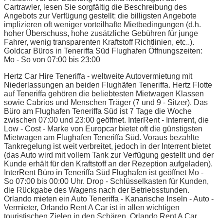
Cartrawler, lesen Sie sorgfältig die Beschreibung des
Angebots zur Verfügung gestellt; die billigsten Angebote
implizieren oft weniger vorteilhafte Mietbedingungen (d.h.
hoher Überschuss, hohe zusätzliche Gebühren für junge
Fahrer, wenig transparenten Kraftstoff Richtlinien, etc..).
Goldcar Büros in Teneriffa Süd Flughafen Öffnungszeiten:
Mo - So von 07:00 bis 23:00
Hertz Car Hire Teneriffa - weltweite Autovermietung mit
Niederlassungen an beiden Flughäfen Teneriffa. Hertz Flotte
auf Teneriffa gehören die beliebtesten Mietwagen Klassen
sowie Cabrios und Menschen Träger (7 und 9 - Sitzer). Das
Büro am Flughafen Teneriffa Süd ist 7 Tage die Woche
zwischen 07:00 und 23:00 geöffnet. InterRent - Interrent, die
Low - Cost - Marke von Europcar bietet oft die günstigsten
Mietwagen am Flughafen Teneriffa Süd. Voraus bezahlte
Tankregelung ist weit verbreitet, jedoch in der Interrent bietet
(das Auto wird mit vollem Tank zur Verfügung gestellt und der
Kunde erhält für den Kraftstoff an der Rezeption aufgeladen).
InterRent Büro in Teneriffa Süd Flughafen ist geöffnet Mo -
So 07:00 bis 00:00 Uhr. Drop - Schlüsselkasten für Kunden,
die Rückgabe des Wagens nach der Betriebsstunden.
Orlando mieten ein Auto Teneriffa - Kanarische Inseln - Auto -
Vermieter, Orlando Rent A Car ist in allen wichtigen
touristischen Zielen in den Schären. Orlando Rent A Car