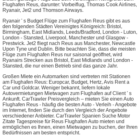
Flughafen Reus, darunter: Vorbeiflug, Thomas Cook Airlines,
Ryanair, Jet2 und Thomson Airways.
Ryanair ' s Budget Flüge zum Flughafen Reus gibt es aus
den folgenden Städten Vereinigtes Königreich: Bristol,
Birmingham, East Midlands, Leeds/Bradford, London - Luton,
London - Stansted, Liverpool, Manchester und Glasgow -
Prestwick. Jet2 fliegt nach Reus aus Manchester, Newcastle
Upon Tyne und Dublin. Bitte beachten Sie, dass die meisten
Flüge zum Flughafen Reus nur saisonal geöffnet, wird
Ryanairs Strecken aus Bristol, East Midlands und London -
Stansted, die nur einen Betrieb sind das ganze Jahr.
Großen Miete ein Automarken sind vertreten mit Stationen
am Flughafen Reus: Europcar, Budget, Hertz, Avis Rent a
Car und Goldcar. Weniger bekannt, liefern lokale
Autovermietungen Mietwagen zum Flughafen auf Client ' s
Ankunft. CarTrawler Preisvergleich – mieten Sie einen Auto
Flughafen Reus - häufig die besten Auto - Verleih - Angebote
im Internet, finden Sie durch den Vergleich der Angebote
verschiedener Anbieter. CarTrawler Spanien Suche Motor
Zitate Tagespreise für Reus Flughafen Auto mieten und
ermöglichen es Ihnen, einen Mietwagen zu buchen, der Ihren
Bedürfnissen am besten entspricht.