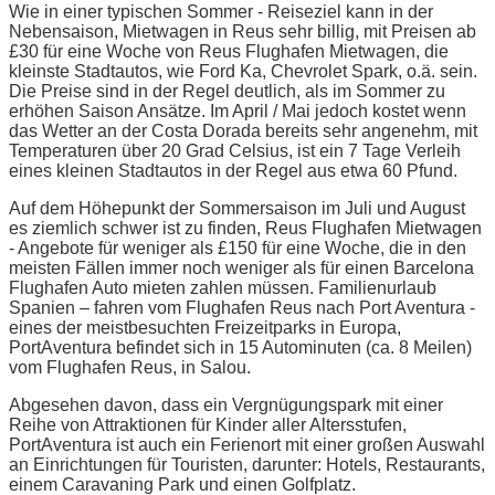
Wie in einer typischen Sommer - Reiseziel kann in der
Nebensaison, Mietwagen in Reus sehr billig, mit Preisen ab
£30 für eine Woche von Reus Flughafen Mietwagen, die
kleinste Stadtautos, wie Ford Ka, Chevrolet Spark, o.ä. sein.
Die Preise sind in der Regel deutlich, als im Sommer zu
erhöhen Saison Ansätze. Im April / Mai jedoch kostet wenn
das Wetter an der Costa Dorada bereits sehr angenehm, mit
Temperaturen über 20 Grad Celsius, ist ein 7 Tage Verleih
eines kleinen Stadtautos in der Regel aus etwa 60 Pfund.
Auf dem Höhepunkt der Sommersaison im Juli und August
es ziemlich schwer ist zu finden, Reus Flughafen Mietwagen
- Angebote für weniger als £150 für eine Woche, die in den
meisten Fällen immer noch weniger als für einen Barcelona
Flughafen Auto mieten zahlen müssen. Familienurlaub
Spanien – fahren vom Flughafen Reus nach Port Aventura -
eines der meistbesuchten Freizeitparks in Europa,
PortAventura befindet sich in 15 Autominuten (ca. 8 Meilen)
vom Flughafen Reus, in Salou.
Abgesehen davon, dass ein Vergnügungspark mit einer
Reihe von Attraktionen für Kinder aller Altersstufen,
PortAventura ist auch ein Ferienort mit einer großen Auswahl
an Einrichtungen für Touristen, darunter: Hotels, Restaurants,
einem Caravaning Park und einen Golfplatz.