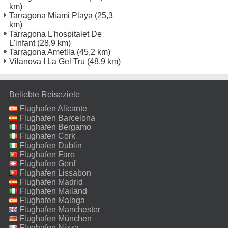
km)
Tarragona Miami Playa
(25,3
km)
Tarragona L'hospitalet De
L'infant
(28,9 km)
Tarragona Ametlla
(45,2 km)
Vilanova I La Gel Tru
(48,9 km)
Beliebte Reiseziele
Flughafen Alicante
Flughafen Barcelona
Flughafen Bergamo
Flughafen Cork
Flughafen Dublin
Flughafen Faro
Flughafen Genf
Flughafen Lissabon
Flughafen Madrid
Flughafen Mailand
Malpensa
Flughafen Malaga
Flughafen Manchester
Flughafen München
Flughafen Nizza