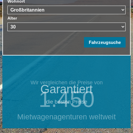
Wohnort
Alter
Wir vergleichen die Preise von
Garantiert
1.450
die besten Preise
Mietwagenagenturen weltweit