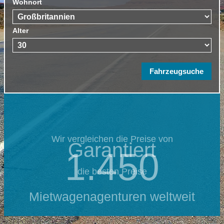
Wohnort
Alter
Wir vergleichen die Preise von
Garantiert
1.450
die besten Preise
Mietwagenagenturen weltweit