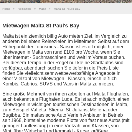
Home
»
Reiseziele
»
Malta
»
Malta St Paul's Bay
Mietwagen Malta St Paul's Bay
Malta ist ein ziemlich billig Auto mieten Ziel, im Vergleich zu
anderen beliebten Reisezielen im Mittelmeer. Selbst auf dem
Höhepunkt der Tourismus - Saison ist es oft möglich, einen
Mietwagen in Malta von rund £100 pro Woche, wenn Sie
über Internet - Suchmaschinen und weit im Voraus buchen.
Bei diesem Tempo in der Regel nur kleine Stadtautos sind
verfügbar, aber durch suchen Sie tiefer in die Preis Liste
finden Sie vielleicht sehr wettbewerbsfähige Angebote in
einer Vielzahl von Mietwagen - Klassen, einschließlich
Kombis, Cabrios, SUVS und Vans in Malta zu mieten.
Eine große Mehrheit von ihnen arbeiten auf Malta Flughafen,
auch bekannt als Flughafen Luqa. Es ist auch möglich, einen
Mietwagen in wichtigen touristischen Destinationen in Malta,
zum Beispiel Valletta, Sliema, St. Julians, Melieha oder
Bugibba. Ein maltesische Auto Verleih Anbieter, in Betrieb
seit 1968, bietet eine moderne Flotte von fast neue Autos (mit
geringer Laufleistung) in eine Vielzahl von Klassen, von
Mini, über Wirtschaft und kompakt - Kurse, größere