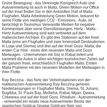
Grüne Bewegung - das Vereinigte Königreich Auto und
Autovermietung ist auch in Malta. Green Motion nur Office
auf der Insel finden Sie in den Ankünften Hall of Malta
Flughafen. Malta Arbeitsteilung Green Motion, bekannt für
seine Flotte von niedrigen CO2 - Emissions - Auto, ist
berüchtigt in Tourismus Verwandte Medien für negative
Kommentare über seine Dienstleistungen. Hertz - Malta -
Hertz Autovermietung sind weit verbreitet auf dem
maltesischen Archipel. Es gibt drei Stationen auf der Insel
Malta (eine am Flughafen und zwei Innenstadt Destinationen
in Luqa und Sliema) und drei auf der Insel Gozo. Malta, die
ersten Car Hire - eines den neuesten Malta und Gozo
Mietwagen - Unternehmen mit Sitz in Rabat liefert und
sammelt die Autos in allen wichtigen touristischen Zielen auf
der ganzen Insel, einschließlich Flughafen Malta. Ersten
Malta Prahlerei mit den neuesten Modellen der Mietwagen in
ihrer Flotte.
Ray Bezzina - das Netz der Verleihstationen von der
maltesischen Autovermietung Ray Bezzina gehören
Niederlassungen in: Flughafen Malta, Sliema, St. Julians,
Bugibba, St. Pauls Bay, Mellieha, Rabat, Mgarr, Qawra,
Cirkewwa und auf der Insel Gozo. Rhodium - Autovermietung
- verwendet ein relativ neue Autovermieter Besitz der
spanischen Goldcar Gruppe Goldcars Netz von