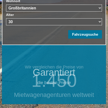
Wohnort
Alter
Wir vergleichen die Preise von
Garantiert
1.450
die besten Preise
Mietwagenagenturen weltweit