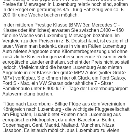
Preise für Mietwagen in Luxemburg relativ hoch sind, sollten
in der Regel ein geräumiges 4/5 - türig Fahrzeug von ca. £
200 für eine Woche buchen möglich.
In der mittleren Prestige Klasse (BMW 3er, Mercedes C -
Klasse oder ähnliches) erwarten Sie zwischen £400 – 450
für eine Woche von Luxemburg Mietwagen bezahlen. Im
Vergleich zu den Preisen in z. B. Deutschland, ist es ziemlich
teuer. Wenn man bedenkt, dass in vielen Fällen Luxemburg
Auto mieten Angebote ohne Kilometerbegrenzung und ohne
zusätzliche Kosten für grenzüberschreitende Reisen in viele
europäische Länder enthalten, scheint der Preis nicht so steil
jedoch. Vielleicht sind die besten Luxemburg Auto mieten
Angebote in der Klasse der große MPV Autos (voller Größe
MPV) verfügbar. Sie können hier oft Glück, ein Ford Galaxy,
Ford S - Max, ein VW Sharan oder ähnliche 7 - Sitzer
Familienauto unter £ 400 für 7 - Tage der Luxembourgairport
Autovermietung buchen.
Flüge nach Luxemburg - Billige Flüge aus dem Vereinigten
Königreich nach Luxemburg - die wichtigste Fluggesellschaft
am Flughafen, Luxair bietet Routen nach Luxemburg aus
europäischen Metropolen, darunter: Barcelona, Berlin,
Copenhagen, Genf, Madrid, Mailand, München, Nizza,
Lissabon. Es ist auch möglich, aus Luxemburg zu vielen