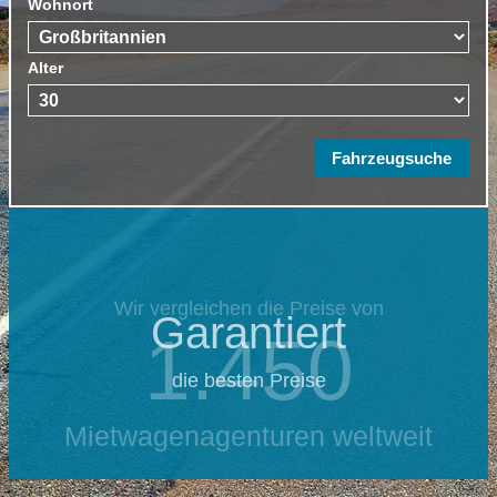
Wohnort
Alter
Wir vergleichen die Preise von
Garantiert
1.450
die besten Preise
Mietwagenagenturen weltweit