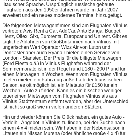
litauischer Sprache. Ursprünglich russische gebaute
Flughafen aus den 1950er Jahren wurde im Jahr 2007
erweitert und ein neues modernes Terminal hinzugefügt.
Die folgenden Mietwagenfirmen sind am Flughafen Vilnius
vertreten: Avis Rent a Car, AddCar, Anto Banga, Budget,
Hertz, Ollex, Sixt, Eurorenta, Europcar und Unirent. Gibt es
tägliche Abfahrten von Großbritannien nach Vilnius mit
ungarischen Wert Operator Wizz Air von Luton und
Doncaster aber auch Ryanair bieten einen Service von
London - Stansted. Der Preis für die billigste Mietwagen
(Ford Fiesta o.ä.) in Vilnius Flughafen während der
Sommermonate ist in der Regel rund £180 - 200 Pfund für
einen Mietwagen in Wochen. Wenn vom Flughafen Vilnius
mieten mieten ein Fahrzeug außerhalb der touristischen
Saison, es oft möglich ist, ein Mietauto für £150 für ein
Wochen - Auto zu finden. Kann es ein bisschen weniger
teuer einen Mietwagen vom Flughafen Vilnius als aus
Vilnius Stadtzentrum entfernt werden, aber der Unterschied
ist nicht so groß wie in vielen anderen Städten.
Hin und wieder können Sie Glück haben, ein gutes Auto -
Verleih - Angebot in Vilnius zu finden, bei der Suche nach
einem 4 x 4 mieten sein. Wir haben in der Nebensaison in
Litauen ein Nissan Murena (oder ähnliche große 4 x 4) für