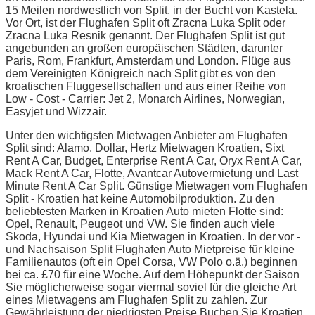
15 Meilen nordwestlich von Split, in der Bucht von Kastela.
Vor Ort, ist der Flughafen Split oft Zracna Luka Split oder
Zracna Luka Resnik genannt. Der Flughafen Split ist gut
angebunden an großen europäischen Städten, darunter
Paris, Rom, Frankfurt, Amsterdam und London. Flüge aus
dem Vereinigten Königreich nach Split gibt es von den
kroatischen Fluggesellschaften und aus einer Reihe von
Low - Cost - Carrier: Jet 2, Monarch Airlines, Norwegian,
Easyjet und Wizzair.
Unter den wichtigsten Mietwagen Anbieter am Flughafen
Split sind: Alamo, Dollar, Hertz Mietwagen Kroatien, Sixt
Rent A Car, Budget, Enterprise Rent A Car, Oryx Rent A Car,
Mack Rent A Car, Flotte, Avantcar Autovermietung und Last
Minute Rent A Car Split. Günstige Mietwagen vom Flughafen
Split - Kroatien hat keine Automobilproduktion. Zu den
beliebtesten Marken in Kroatien Auto mieten Flotte sind:
Opel, Renault, Peugeot und VW. Sie finden auch viele
Skoda, Hyundai und Kia Mietwagen in Kroatien. In der vor -
und Nachsaison Split Flughafen Auto Mietpreise für kleine
Familienautos (oft ein Opel Corsa, VW Polo o.ä.) beginnen
bei ca. £70 für eine Woche. Auf dem Höhepunkt der Saison
Sie möglicherweise sogar viermal soviel für die gleiche Art
eines Mietwagens am Flughafen Split zu zahlen. Zur
Gewährleistung der niedrigsten Preise Buchen Sie Kroatien