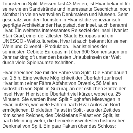
Touristen in Split. Messen fast 43 Meilen, ist Hvar bekannt für
seine vielen Sandstrände und interessante Geschichte, noch
sichtbar in vielen wertvollen Denkmälern und Museen. Sehr
geschätzt von den Touristen in Hvar ist die venezianisch
geprägte Architektur der Hauptstadt der Insel, auch benannt
Hvar. Ein weiteres interessantes Reiseziel der Insel Hvar ist
Stari Grad, einer der ältesten Städte Europas und ein
UNESCO - Weltkulturerbe. Hvar ist auch bekannt für seinen
Wein und Olivenöl - Produktion. Hvar ist eines der
sonnigsten Gebiete Europas mit über 300 Sonnentagen pro
Jahr ranking oft unter den besten Urlaubsinseln der Welt
durch viele Spielraumzeitschriften.
Hvar erreichen Sie mit der Fähre von Split. Die Fahrt dauert
ca. 1,5 h. Eine weitere Möglichkeit der Überfahrt zur Insel
Hvar ist mit einer Fähre Abfahrt von Drvenik, 56 Meilen
südöstlich von Split, in Sucuraj, an der östlichen Spitze der
Insel Hvar. Hier ist die Überfahrt viel kürzer, wobei ca. 25
Minuten. Sie werden Ihren Split Flughafen Mietwagen in
Hvar, nutzen, wie viele Fähren nach Hvar Autos an Bord
ermöglichen. Diokletian Palast in Split - aus der Zeit des
römischen Reiches, des Diokletians Palast von Split, ist
nach Meinung vieler, die bemerkenswertesten historischen
Denkmal von Split. Ein paar Fakten über das Schloss: