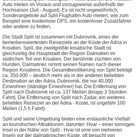
Auto mieten im Voraus und vorzugsweise außerhalb der
Hochsaison (Juli - August). Es ist nicht ungewöhnlich,
Sonderangebote auf Split Flughafen Auto mieten, wie zum
Beispiel eine kostenlose GPS, ein kostenloser Zusatzfahrer
oder andere zu finden.
Die Stadt Split ist zusammen mit Dubrovnik, eines der
bemerkenswertesten Reiseziele an der Küste der Adria in
Kroatien. Split, die zweitgrößte kroatische Stadt ist
gleichzeitig die Hauptstadt der Region Dalmatien im
südlichen Teil von Kroatien. Der berühmte züchten von
Hunden, Dalmatiner, nimmt seinen Namen nach dieser
Region Kroatiens. Die Gesamtbevölkerung von Split beträgt
ca. 350.000 – deutlich mehr als in der anderen beliebten
Destination an der Adria, Dubrovnik, die nur 40.000
Einwohner (ständige Einwohner) hat. Die Entfernung von
Split nach Dubrovnik ist ca. 137 Meilen (knapp 3 Stunden
Fahrt). Die Entfernung von Split nach Zadar, ein weiteres
beliebtes Reiseziel an der Adria - Küste, ist ungefähr 100
Meilen (1,5 h Fahrt).
Split und seine Umgebung bieten eine erstaunliche Vielfalt
an touristischen Attraktionen, darunter: Hvar – einer sonnigen
Insel in der Nähe von Split - Hvar ist eine von mehreren
Inseln vor der dalmatinischen Küste, oft besucht von