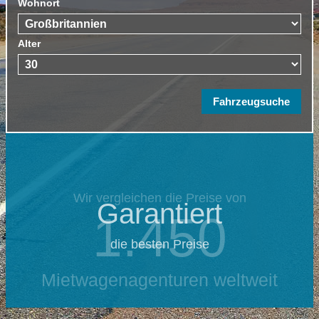
Wohnort
Alter
Wir vergleichen die Preise von
Garantiert
1.450
die besten Preise
Mietwagenagenturen weltweit