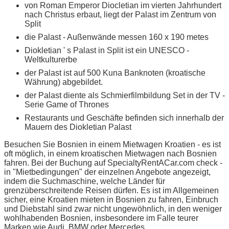
von Roman Emperor Diocletian im vierten Jahrhundert
nach Christus erbaut, liegt der Palast im Zentrum von
Split
die Palast - Außenwände messen 160 x 190 metes
Diokletian ' s Palast in Split ist ein UNESCO -
Weltkulturerbe
der Palast ist auf 500 Kuna Banknoten (kroatische
Währung) abgebildet.
der Palast diente als Schmierfilmbildung Set in der TV -
Serie Game of Thrones
Restaurants und Geschäfte befinden sich innerhalb der
Mauern des Diokletian Palast
Besuchen Sie Bosnien in einem Mietwagen Kroatien - es ist
oft möglich, in einem kroatischen Mietwagen nach Bosnien
fahren. Bei der Buchung auf SpecialtyRentACar.com check -
in "Mietbedingungen" der einzelnen Angebote angezeigt,
indem die Suchmaschine, welche Länder für
grenzüberschreitende Reisen dürfen. Es ist im Allgemeinen
sicher, eine Kroatien mieten in Bosnien zu fahren, Einbruch
und Diebstahl sind zwar nicht ungewöhnlich, in den weniger
wohlhabenden Bosnien, insbesondere im Falle teurer
Marken wie Audi, BMW oder Mercedes.