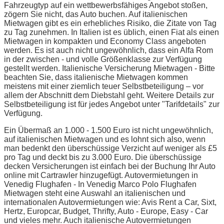
Fahrzeugtyp auf ein wettbewerbsfähiges Angebot stoßen,
zögern Sie nicht, das Auto buchen. Auf italienischen
Mietwagen gibt es ein erhebliches Risiko, die Zitate von Tag
zu Tag zunehmen. In Italien ist es üblich, einen Fiat als einen
Mietwagen in kompakten und Economy Class angeboten
werden. Es ist auch nicht ungewöhnlich, dass ein Alfa Rom
in der zwischen - und volle Größenklasse zur Verfügung
gestellt werden. Italienische Versicherung Mietwagen - Bitte
beachten Sie, dass italienische Mietwagen kommen
meistens mit einer ziemlich teuer Selbstbeteiligung – vor
allem der Abschnitt dem Diebstahl geht. Weitere Details zur
Selbstbeteiligung ist für jedes Angebot unter "Tarifdetails" zur
Verfügung.
Ein Übermaß an 1.000 - 1.500 Euro ist nicht ungewöhnlich,
auf italienischen Mietwagen und es lohnt sich also, wenn
man bedenkt den überschüssige Verzicht auf weniger als £5
pro Tag und deckt bis zu 3.000 Euro. Die überschüssige
decken Versicherungen ist einfach bei der Buchung Ihr Auto
online mit Cartrawler hinzugefügt. Autovermietungen in
Venedig Flughafen - In Venedig Marco Polo Flughafen
Mietwagen steht eine Auswahl an italienischen und
internationalen Autovermietungen wie: Avis Rent a Car, Sixt,
Hertz, Europcar, Budget, Thrifty, Auto - Europe, Easy - Car
und vieles mehr. Auch italienische Autovermietungen