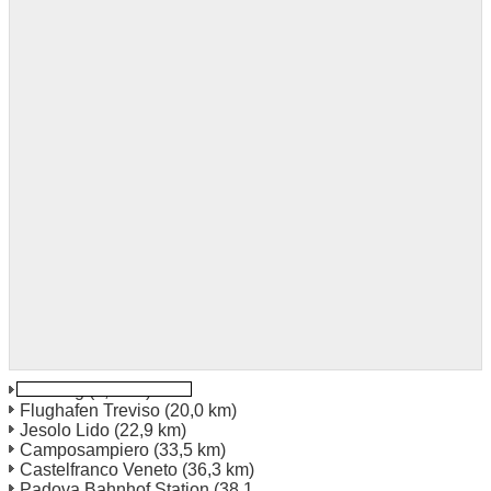
Venedig
(7,2 km)
Flughafen Treviso
(20,0 km)
Jesolo Lido
(22,9 km)
Camposampiero
(33,5 km)
Castelfranco Veneto
(36,3 km)
Padova Bahnhof Station
(38,1