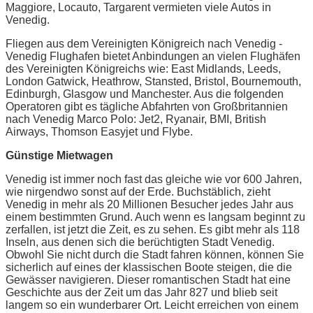
Maggiore, Locauto, Targarent vermieten viele Autos in
Venedig.
Fliegen aus dem Vereinigten Königreich nach Venedig -
Venedig Flughafen bietet Anbindungen an vielen Flughäfen
des Vereinigten Königreichs wie: East Midlands, Leeds,
London Gatwick, Heathrow, Stansted, Bristol, Bournemouth,
Edinburgh, Glasgow und Manchester. Aus die folgenden
Operatoren gibt es tägliche Abfahrten von Großbritannien
nach Venedig Marco Polo: Jet2, Ryanair, BMI, British
Airways, Thomson Easyjet und Flybe.
Günstige Mietwagen
Venedig ist immer noch fast das gleiche wie vor 600 Jahren,
wie nirgendwo sonst auf der Erde. Buchstäblich, zieht
Venedig in mehr als 20 Millionen Besucher jedes Jahr aus
einem bestimmten Grund. Auch wenn es langsam beginnt zu
zerfallen, ist jetzt die Zeit, es zu sehen. Es gibt mehr als 118
Inseln, aus denen sich die berüchtigten Stadt Venedig.
Obwohl Sie nicht durch die Stadt fahren können, können Sie
sicherlich auf eines der klassischen Boote steigen, die die
Gewässer navigieren. Dieser romantischen Stadt hat eine
Geschichte aus der Zeit um das Jahr 827 und blieb seit
langem so ein wunderbarer Ort. Leicht erreichen von einem