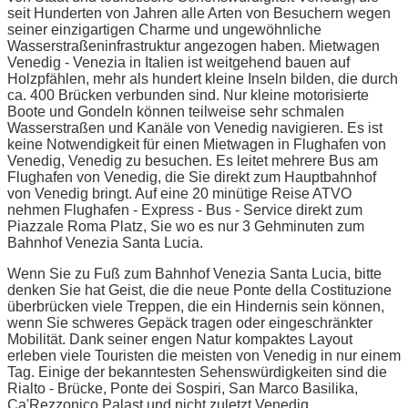
seit Hunderten von Jahren alle Arten von Besuchern wegen
seiner einzigartigen Charme und ungewöhnliche
Wasserstraßeninfrastruktur angezogen haben. Mietwagen
Venedig - Venezia in Italien ist weitgehend bauen auf
Holzpfählen, mehr als hundert kleine Inseln bilden, die durch
ca. 400 Brücken verbunden sind. Nur kleine motorisierte
Boote und Gondeln können teilweise sehr schmalen
Wasserstraßen und Kanäle von Venedig navigieren. Es ist
keine Notwendigkeit für einen Mietwagen in Flughafen von
Venedig, Venedig zu besuchen. Es leitet mehrere Bus am
Flughafen von Venedig, die Sie direkt zum Hauptbahnhof
von Venedig bringt. Auf eine 20 minütige Reise ATVO
nehmen Flughafen - Express - Bus - Service direkt zum
Piazzale Roma Platz, Sie wo es nur 3 Gehminuten zum
Bahnhof Venezia Santa Lucia.
Wenn Sie zu Fuß zum Bahnhof Venezia Santa Lucia, bitte
denken Sie hat Geist, die die neue Ponte della Costituzione
überbrücken viele Treppen, die ein Hindernis sein können,
wenn Sie schweres Gepäck tragen oder eingeschränkter
Mobilität. Dank seiner engen Natur kompaktes Layout
erleben viele Touristen die meisten von Venedig in nur einem
Tag. Einige der bekanntesten Sehenswürdigkeiten sind die
Rialto - Brücke, Ponte dei Sospiri, San Marco Basilika,
Ca'Rezzonico Palast und nicht zuletzt Venedig