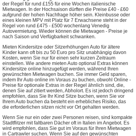
der Regel für rund £155 für eine Wochen italienische
Mietwagen. In der Hochsaison dürften die Preise £40 - £60
aufgrund der hohen Nachfrage höher sein. Kleinbusse oder
eines kleinen MPV mit Platz für 7 Erwachsene steht in der
Regel von rund £475 - £500 wochenlang Venedig
Autovermietung. Wieder können die Mietwagen - Preise je
nach Saison und Verfügbarkeit schwanken.
Mieten Kindersitze oder Sitzerhöhungen Auto für ältere
Kinder kann oft bis zu 50 Euro pro Sitz unabhängig davon
Kosten, wenn Sie nur für einen sehr kurzen Zeitraum
einstellen. Wie andere mieten Auto optional Extras können
Kindersitze online hinzugefügt werden, während Ihren
gewünschten Mietwagen buchen. Sie immer Geld sparen,
indem Ihr Auto online im Voraus zu buchen, obwohl Online -
Preise für optionale Extras in der Regel ähnlich sind, die,
denen Sie auf zitiert werden, Abholort. Es ist jedoch dringend
empfohlen, dass Sie Ihr Kind Sitze buchen, wenn Sie vor
Ihrem Auto buchen da besteht ein erhebliches Risiko, das
die erforderlichen sitzen nicht vor Ort gehalten werden.
Wenn Sie nur ein oder zwei Personen reisen, sind kompakte
Stadtflitzer mit faltbaren Dächer oft in Italien im Angebot. Es
wird empfohlen, dass Sie gut im Voraus für Ihren Mietwagen
in Cartrawler suchen. Wenn Sie auf den gewünschten