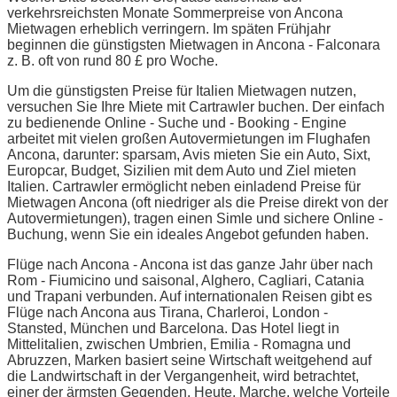
verkehrsreichsten Monate Sommerpreise von Ancona
Mietwagen erheblich verringern. Im späten Frühjahr
beginnen die günstigsten Mietwagen in Ancona - Falconara
z. B. oft von rund 80 £ pro Woche.
Um die günstigsten Preise für Italien Mietwagen nutzen,
versuchen Sie Ihre Miete mit Cartrawler buchen. Der einfach
zu bedienende Online - Suche und - Booking - Engine
arbeitet mit vielen großen Autovermietungen im Flughafen
Ancona, darunter: sparsam, Avis mieten Sie ein Auto, Sixt,
Europcar, Budget, Sizilien mit dem Auto und Ziel mieten
Italien. Cartrawler ermöglicht neben einladend Preise für
Mietwagen Ancona (oft niedriger als die Preise direkt von der
Autovermietungen), tragen einen Simle und sichere Online -
Buchung, wenn Sie ein ideales Angebot gefunden haben.
Flüge nach Ancona - Ancona ist das ganze Jahr über nach
Rom - Fiumicino und saisonal, Alghero, Cagliari, Catania
und Trapani verbunden. Auf internationalen Reisen gibt es
Flüge nach Ancona aus Tirana, Charleroi, London -
Stansted, München und Barcelona. Das Hotel liegt in
Mittelitalien, zwischen Umbrien, Emilia - Romagna und
Abruzzen, Marken basiert seine Wirtschaft weitgehend auf
die Landwirtschaft in der Vergangenheit, wird betrachtet,
einer der ärmsten Gegenden. Heute, Marche, welche Vorteile