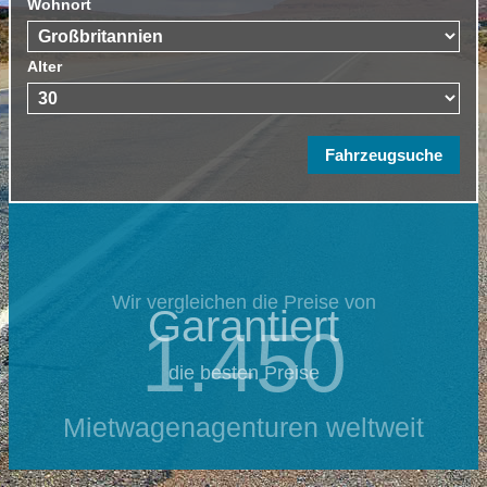
Wohnort
Alter
Wir vergleichen die Preise von
Garantiert
1.450
die besten Preise
Mietwagenagenturen weltweit