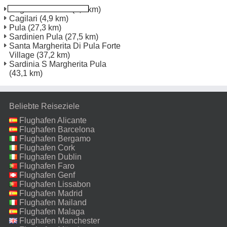
Cagliari Bahnhof
(3,4 km)
Cagilari
(4,9 km)
Pula
(27,3 km)
Sardinien Pula
(27,5 km)
Santa Margherita Di Pula Forte
Village
(37,2 km)
Sardinia S Margherita Pula
(43,1 km)
Beliebte Reiseziele
Flughafen Alicante
Flughafen Barcelona
Flughafen Bergamo
Flughafen Cork
Flughafen Dublin
Flughafen Faro
Flughafen Genf
Flughafen Lissabon
Flughafen Madrid
Flughafen Mailand
Malpensa
Flughafen Malaga
Flughafen Manchester