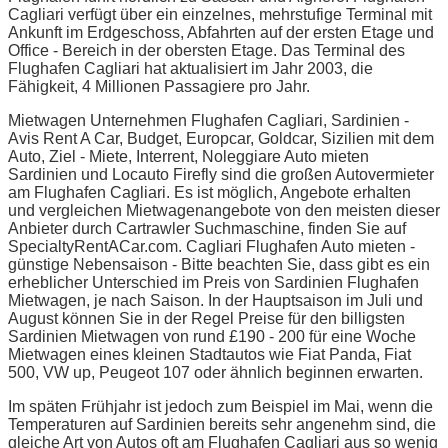
Cagliari verfügt über ein einzelnes, mehrstufige Terminal mit
Ankunft im Erdgeschoss, Abfahrten auf der ersten Etage und
Office - Bereich in der obersten Etage. Das Terminal des
Flughafen Cagliari hat aktualisiert im Jahr 2003, die
Fähigkeit, 4 Millionen Passagiere pro Jahr.
Mietwagen Unternehmen Flughafen Cagliari, Sardinien -
Avis Rent A Car, Budget, Europcar, Goldcar, Sizilien mit dem
Auto, Ziel - Miete, Interrent, Noleggiare Auto mieten
Sardinien und Locauto Firefly sind die großen Autovermieter
am Flughafen Cagliari. Es ist möglich, Angebote erhalten
und vergleichen Mietwagenangebote von den meisten dieser
Anbieter durch Cartrawler Suchmaschine, finden Sie auf
SpecialtyRentACar.com. Cagliari Flughafen Auto mieten -
günstige Nebensaison - Bitte beachten Sie, dass gibt es ein
erheblicher Unterschied im Preis von Sardinien Flughafen
Mietwagen, je nach Saison. In der Hauptsaison im Juli und
August können Sie in der Regel Preise für den billigsten
Sardinien Mietwagen von rund £190 - 200 für eine Woche
Mietwagen eines kleinen Stadtautos wie Fiat Panda, Fiat
500, VW up, Peugeot 107 oder ähnlich beginnen erwarten.
Im späten Frühjahr ist jedoch zum Beispiel im Mai, wenn die
Temperaturen auf Sardinien bereits sehr angenehm sind, die
gleiche Art von Autos oft am Flughafen Cagliari aus so wenig