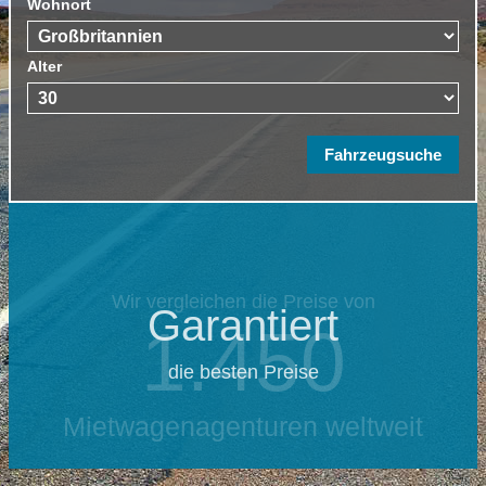
Wohnort
Alter
Wir vergleichen die Preise von
Garantiert
1.450
die besten Preise
Mietwagenagenturen weltweit