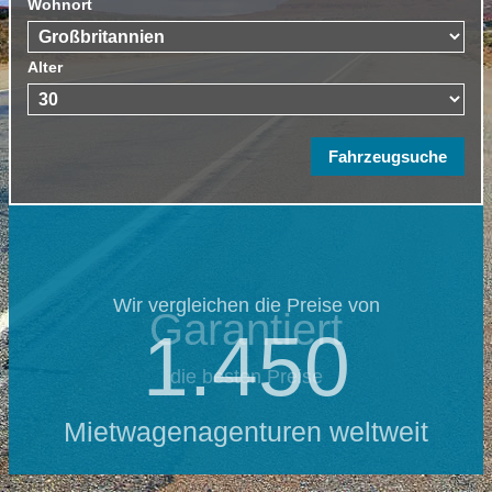
Wohnort
Alter
Wir vergleichen die Preise von
Garantiert
1.450
die besten Preise
Mietwagenagenturen weltweit